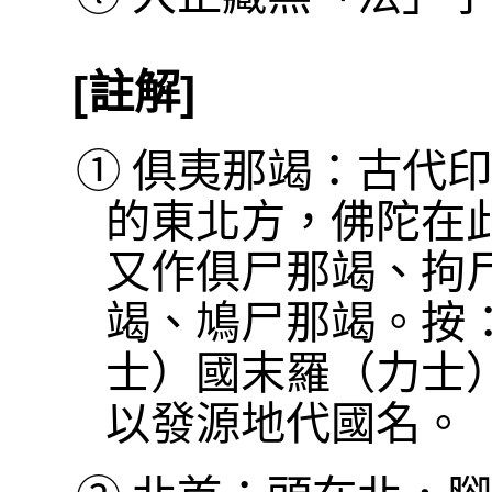
[註解]
①
俱夷那竭：古代印
的東北方，佛陀在
又作俱尸那竭、拘
竭、鳩尸那竭。按
士）國末羅（力士
以發源地代國名。