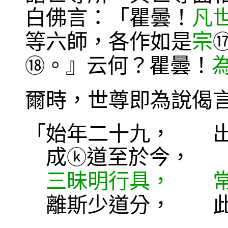
白佛言：「瞿曇！
凡
等六師，各作如是
宗
。』云何？瞿曇！
⑱
爾時，世尊即為說偈
「始年二十九， 出
成
道至於今， 
ⓚ
三昧明行具， 常
離斯少道分， 此