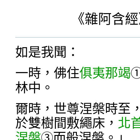
《
雜阿含經
如是我聞：
一時，佛住
俱夷那竭
林中。
爾時，世尊涅槃時至
於雙樹間敷繩床，
北
涅槃
而般涅槃。」
③