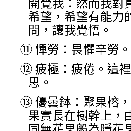
開覺我：然而我對
希望，希望有能力
問，讓我覺悟。
⑪
憚勞：畏懼辛勞。
⑫
疲極：疲倦。這裡
思。
⑬
優曇鉢：聚果榕，
果實長在樹幹上，
同無花果般為隱花