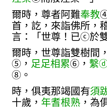
爾時，尊者阿難
奉教
首，訖，來詣佛所，
言：「世尊！已
於
ⓒ
爾時，世尊詣雙樹間
，
足足相累
，
繫
⑤
⑥
。
⑧
時，俱夷那竭國有
須
十歲，
年耆根熟
，為