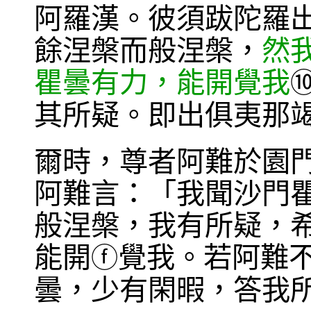
阿羅漢。彼須跋陀羅
餘涅槃而般涅槃，
然
瞿曇有力，能開覺我
其所疑。即出俱夷那
爾時，尊者阿難於園
阿難言：「我聞沙門
般涅槃，我有所疑，
能開
覺我。若阿難
ⓕ
曇，少有閑暇，答我