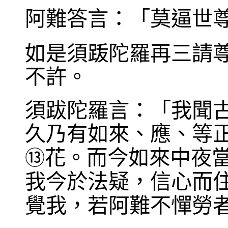
阿難答言：「莫逼世
如是須䟦陀羅再三請
不許。
須跋陀羅言：「我聞
久乃有如來、應、等
花。而今如來中夜
⑬
我今於法疑，信心而
覺我，若阿難不憚勞