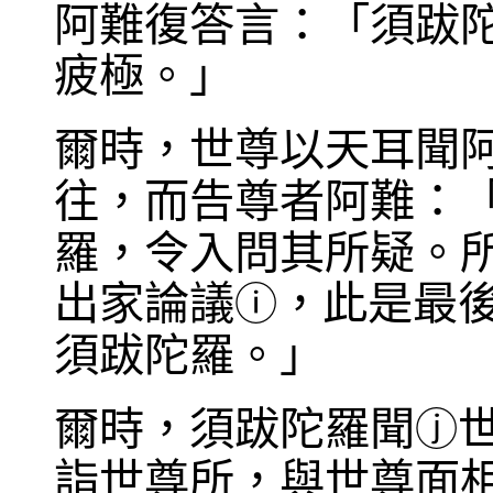
阿難復答言：「須跋
疲極。」
爾時，世尊以天耳聞
往，而告尊者阿難：
羅，令入問其所疑。
出家論議
，此是最
ⓘ
須跋陀羅。」
爾時，須跋陀羅聞
ⓙ
詣世尊所，與世尊面