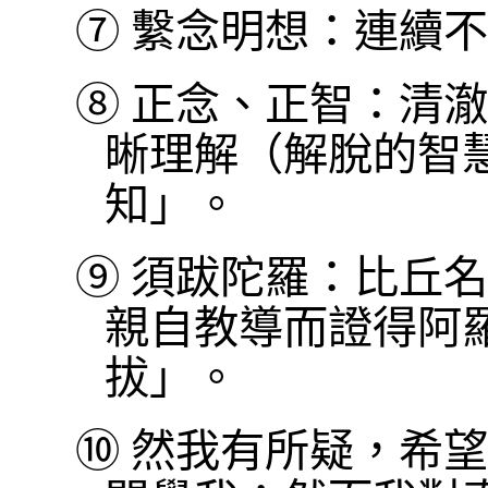
⑦
繫念明想：連續不
⑧
正念、正智：清澈
晰理解（解脫的智
知」。
⑨
須跋陀羅：比丘名
親自教導而證得阿
拔」。
⑩
然我有所疑，希望