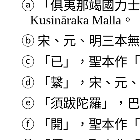
ⓐ
「俱夷那竭國力士
Kusināraka Malla。
ⓑ
宋、元、明三本無
ⓒ
「已」，聖本作「
ⓓ
「繫」，宋、元、
ⓔ
「須跋陀羅」，巴利本
ⓕ
「開」，聖本作「