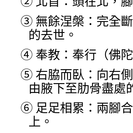
②
北首：頭在北，腳
③
無餘涅槃：完全斷
的去世。
④
奉教：奉行（佛陀
⑤
右脇而臥：向右側
由腋下至肋骨盡處
⑥
足足相累：兩腳合
上。