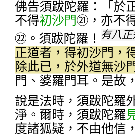
佛告須跋陀羅：「於
不得
初沙門
，亦不
㉑
有八正
。須跋陀羅！
㉒
正道者，得初沙門，
除此已，於外道無沙
門、婆羅門耳。是故
說是法時，須跋陀羅
淨。爾時，須跋陀羅
度諸狐疑，不由他信