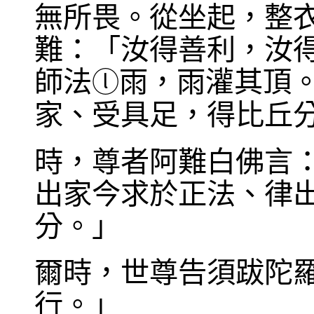
無所畏。從坐起，整
難：「汝得善利，汝
師法
雨，雨灌其頂
ⓛ
家、受具足，得比丘
時，尊者阿難白佛言
出家今求於正法、律
分。」
爾時，世尊告須跋陀
行。」