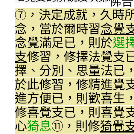
佛告
，決定成就，久時
⑦
念，當於爾時習
念覺
念覺滿足已，則於
選
支
修習，修擇法覺支
擇、分別、思量法已
於此修習，修精進覺
進方便已，則歡喜生
修喜覺支已，則喜覺
心
猗息
，則修
猗覺
⑪