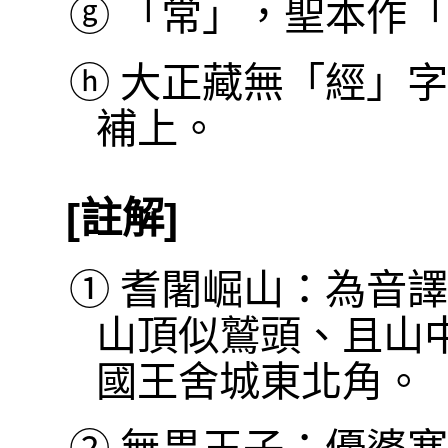
ⓖ
「常」，聖本作「
ⓗ
大正藏無「經」字
補上。
[註解]
①
耆闍崛山：為音譯
山頂似鷲頭、且山
國王舍城東北角。