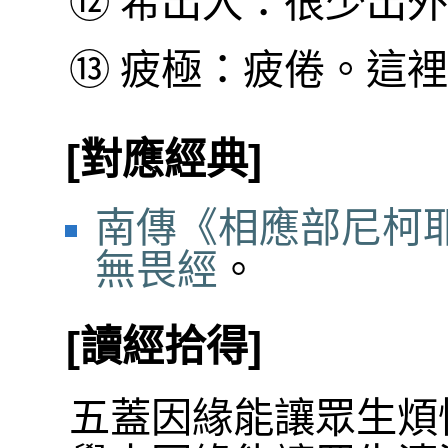
⑫
希出入：很少出外
⑬
疲極：疲倦。這裡
[對應經典]
南傳《相應部尼柯耶
無畏經
。
[讀經拾得]
五蓋因緣能讓眾生煩