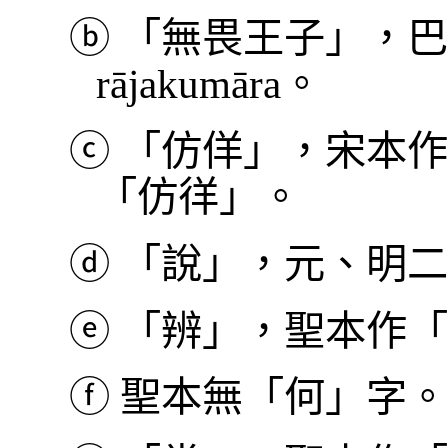
ⓑ
「無畏王子」，巴利本
rājakumāra。
ⓒ
「仿佯」，宋本作
「仿徉」。
ⓓ
「說」，元、明二
ⓔ
「辨」，聖本作「
ⓕ
聖本無「何」字。