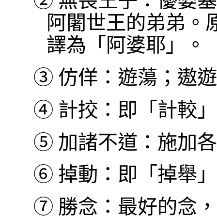
②
無畏王子：優婆塞
阿闍世王的弟弟。
譯為「阿婆耶」。
③
仿佯：遊蕩；遨遊
④
計挍：即「計較」
⑤
加諸不道：施加各
⑥
掉動：即「掉舉」
⑦
勝念：最好的念，