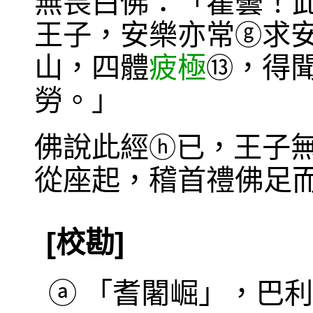
無畏白佛：「瞿曇！
王子，安樂亦常
求
ⓖ
山，四體
疲極
，得
⑬
勞。」
佛說此經
已，王子
ⓗ
從座起，稽首禮佛足
[校勘]
ⓐ
「耆闍崛」，巴利本作 