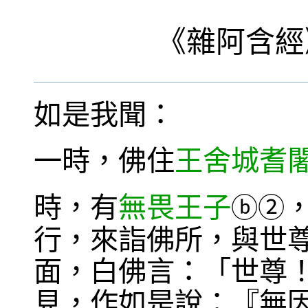
《
雜阿含經
如是我聞：
一時，佛住
王舍城
耆
時，有
無畏王子
ⓑ
②
行，來詣佛所，與世
面，白佛言：「世尊
見，作如是說：『無