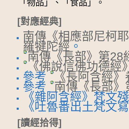
「物品」、「食品」。
[對應經典]
南傳《相應部尼柯耶
羅犍陀經
。
南傳《長部》第28
《佛說信佛功德經
參考
《長阿含經》
參考
南傳《長部》
《雜阿含經》梵文殘卷
《吐魯番出土梵文寫本
[讀經拾得]