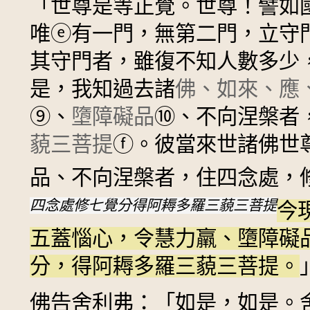
「世尊是等正覺。世尊！譬如
唯
ⓔ
有一門，無第二門，立守
其守門者，雖復不知人數多少
是，我知過去諸
佛、如來、應
⑨
、
墮障礙品
⑩
、不向涅槃者
藐三菩提
ⓕ
。彼當來世諸佛世
品、不向涅槃者，住四念處，
四念處修七覺分得阿耨多羅三藐三菩提
今
五蓋惱心，令慧力羸、墮障礙
分，得阿耨多羅三藐三菩提。
佛告舍利弗：「如是，如是。