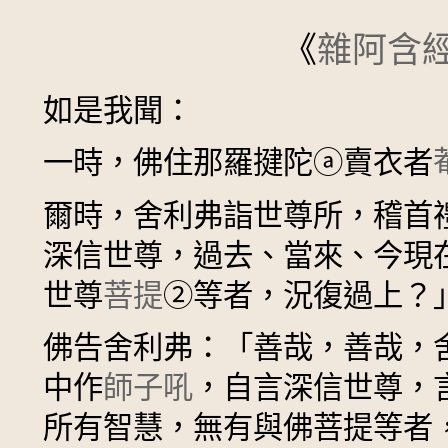
《
雜阿含
如是我聞：
一時，佛住那羅揵陀
ⓐ
賣衣者
爾時，舍利弗詣世尊所，稽首
深信世尊，過去、當來、今現
世尊
菩提
②
等者，況復過上？
佛告舍利弗：「善哉，善哉，
中作
師子吼
，自言深信世尊，
所有智慧，無有與佛菩提等者