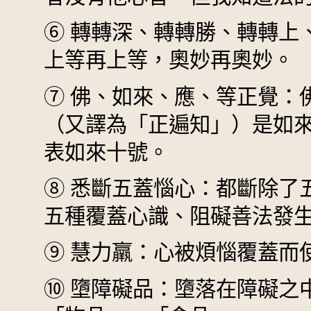
⑥
轉轉深、轉轉勝、轉轉上
上等再上等，奧妙再奧妙。
⑦
佛、如來、應、等正覺：
（又譯為「正遍知」）是如
表如來十號。
⑧
悉斷五蓋惱心：都斷除了
五種覆蓋心識、阻礙善法發
⑨
慧力羸：心被煩惱覆蓋而
⑩
墮障礙品：墮落在障礙之