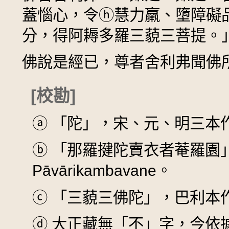
蓋惱心，令
ⓗ
慧力羸、墮障礙
分，得阿耨多羅三藐三菩提。
佛說是經已，尊者舍利弗聞佛
[校勘]
ⓐ
「陀」，宋、元、明三本
ⓑ
「那羅揵陀賣衣者菴羅園」，巴
Pāvārikambavane。
ⓒ
「三藐三佛陀」，巴利本作 S
ⓓ
大正藏無「不」字，今依