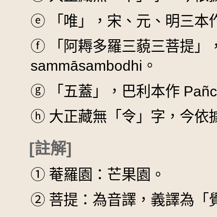
ⓔ
「唯」，宋、元、明三本
ⓕ
「阿耨多羅三藐三菩提」，巴利
sammāsambodhi。
ⓖ
「五蓋」，巴利本作 Pañcan
ⓗ
大正藏無「令」字，今依
[註解]
①
菴羅園：芒果園。
②
菩提：為音譯，義譯為「