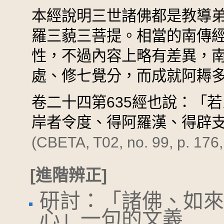
本經說明三世諸佛都是教導
羅三藐三菩提。相當的南傳
性，不過內容上略有差異，
處、修七覺分，而成就阿耨
卷二十四第635經也說：「若
岸者令度、得阿羅漢、得辟
(CBETA, T02, no. 99, p. 176,
[進階辨正]
研討：「諸佛、如來
心」一句的文義