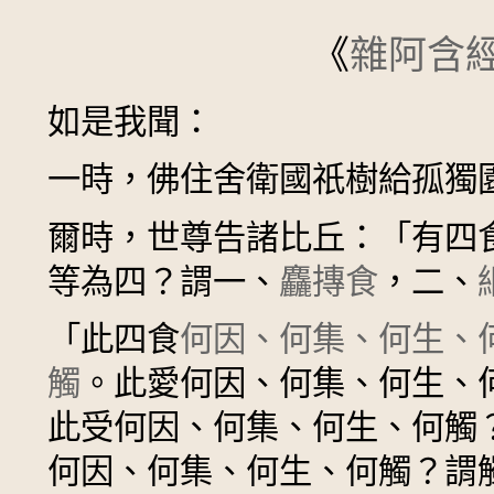
《
雜阿含
如是我聞：
一時，佛住舍衛國祇樹給孤獨
爾時，世尊告諸比丘：「有四
等為四？謂一、
麤摶食
，二、
「此四食
何因、何集、何生、
觸
。此愛何因、何集、何生、
此受何因、何集、何生、何觸
何因、何集、何生、何觸？謂