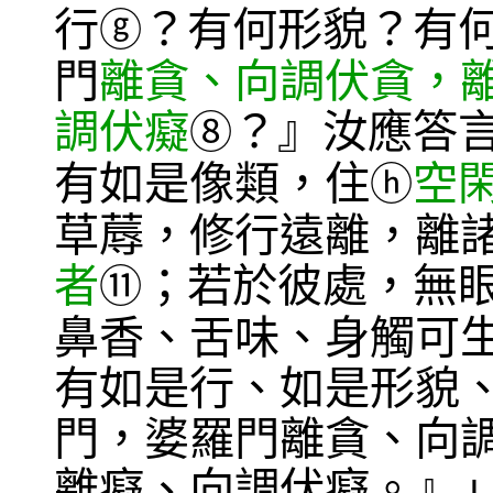
行
？有何形貌？有
ⓖ
門
離貪、向調伏貪，
調伏癡
？』汝應答
⑧
有如是像類，住
空
ⓗ
草蓐，修行遠離，離
者
；若於彼處，無
⑪
鼻香、舌味、身觸可
有如是行、如是形貌
門，婆羅門離貪、向
離癡、向調伏癡。』