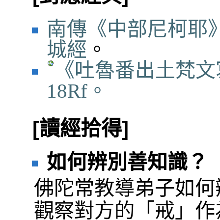
南傳《中部尼柯耶》
城經
。
《吐魯番出土梵文寫本》
18Rf。
[讀經拾得]
如何辨別善知識？
佛陀常教導弟子如何
觀察對方的「戒」作