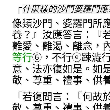
什麼樣的沙門婆羅門應
「
像類沙門、婆羅門所
養？』汝應答言：『
離愛、離渴、離念，
等行
，不行
踈澁
⑥
ⓔ
意、法亦復如是。如
敬、尊重、禮事、供
「若復問言：『何故
敬、尊重、禮事、供