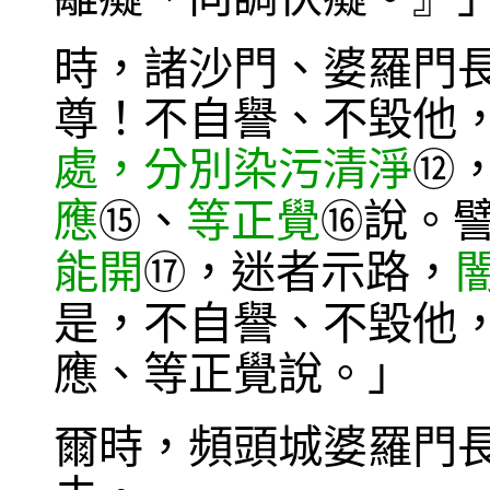
時，諸沙門、婆羅門
尊！不自譽、不毀他
處，分別染污清淨
⑫
應
、
等正覺
說。
⑮
⑯
能開
，迷者示路，
⑰
是，不自譽、不毀他
應、等正覺說。」
爾時，頻頭城婆羅門