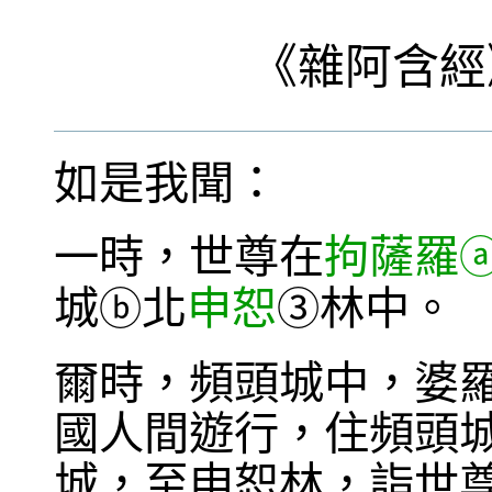
《
雜阿含經
如是我聞：
一時，世尊在
拘薩羅
城
北
申恕
林中。
ⓑ
③
爾時，頻頭城中，婆
國人間遊行，住頻頭
城，至申恕林，詣世