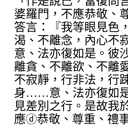
「作是說已，當復問
婆羅門，不應恭敬、
答言：『我等眼見色
渴、不離念，內心不
意、法亦復如是。彼
離貪、不離欲、不離
不寂靜，行非法，行
身……意、法亦復如
見差別之行。是故我
應
恭敬、尊重、禮
ⓓ