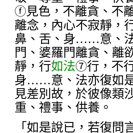
見色，不離貪、不
ⓕ
離念，內心不寂靜，
鼻、舌、身……意、
門、婆羅門離貪、離
靜，行
如法
行，不
⑦
身……意、法亦復如
見差別故，於彼像類
重、禮事、供養。
「如是說已，若復問