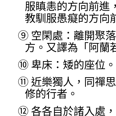
服瞋恚的方向前進
教馴服愚癡的方向
⑨
空閑處：離開聚落
方。又譯為「阿蘭
⑩
卑床：矮的座位。
⑪
近樂獨人，同禪思
修的行者。
⑫
各各自於諸入處，