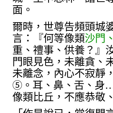
面。
爾時，世尊告頻頭城
言：『何等像類
沙門
重、禮事、供養？』
門眼見色，未離貪、
未離念，內心不寂靜
。耳、鼻、舌、身
⑤
像類比丘，不應恭敬