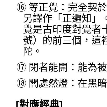
⑯
等正覺：完全契於
另譯作「正遍知」
覺是古印度對覺者
號）的前三個，這
陀。
⑰
閉者能開：能為被
⑱
闇處然燈：在黑暗
[對應經典]