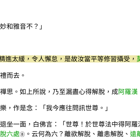
妙和雅音不？」
精進太緩，令人懈怠，是故汝當平等修習攝受，
禮而去。
禪思。如上所說，乃至漏盡心得解脫，成
阿羅漢
樂，作是念：「我今應往問訊世尊。」
退坐一面，白佛言：「世尊！於世尊法中得阿羅
脫六處
。云何為六？離欲解脫、離恚解脫、
遠
⑧