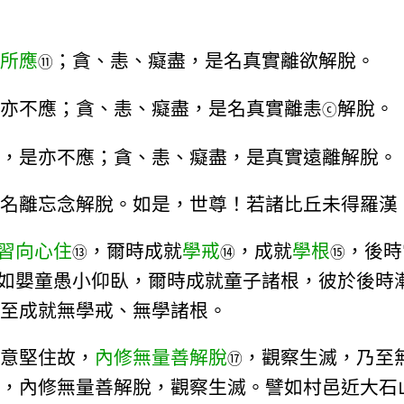
所應
；貪、恚、癡盡，是名真實離欲解脫。
⑪
亦不應；貪、恚、癡盡，是名真實離恚
解脫。
ⓒ
，是亦不應；貪、恚、癡盡，是真實遠離解脫。
名離忘念解脫。如是，世尊！若諸比丘未得羅漢
習向心住
，爾時成就
學戒
，成就
學根
，後時
⑬
⑭
⑮
如嬰童愚小仰臥，爾時成就童子諸根，彼於後時
至成就無學戒、無學諸根。
意堅住故，
內修無量善解脫
，觀察生滅，乃至
⑰
，內修無量善解脫，觀察生滅。譬如村邑近大石