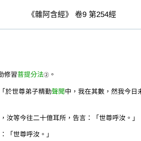
《
雜阿含經》
卷9
第254經
勤修習
菩提分法
。
②
「於世尊弟子精勤
聲聞
中，我在其數，然我今日
，汝等今往二十億耳所，告言：「世尊呼汝。」
：「世尊呼汝。」