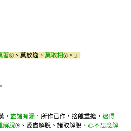
莫著
、莫放逸、
莫取相
。」
⑥
⑦
。
漢，
盡諸有漏
，所作已作，捨離重擔，
逮得
離解脫
、愛盡解脫、諸取解脫、
心不忘念解
⑨