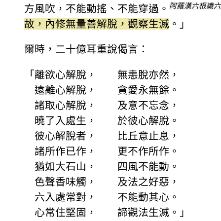
阿羅漢六根識六
方風吹，不能動搖、不能穿過。
故，內修無量善解脫，觀察生滅
。」
爾時，二十億耳重說偈言：
「離欲心解脫， 無恚脫亦然，
遠離心解脫， 貪愛永無餘。
諸取心解脫， 及意不忘念，
曉了入處生， 於彼心解脫。
彼心解脫者， 比丘意止息，
諸所作已作， 更不作所作。
猶如大石山， 四風不能動。
色聲香味觸， 及法之好惡，
六入處常對， 不能動其心。
心常住堅固， 諦觀法生滅。」