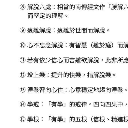
⑧
解脫六處：相當的南傳經文作「勝解
而堅定的理解。
⑨
遠離解脫：遠離於世間而解脫。
⑩
心不忘念解脫：有智慧（離於癡）而
⑪
若有依少信心而言離欲解脫，此非所
⑫
增上樂：提升的快樂，指解脫樂。
⑬
涅槃習向心住：心意穩定地趨向涅槃
⑭
學戒：「有學」的戒律。四向四果中
⑮
學根：「有學」的五根（信根、精進