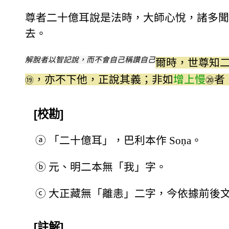
尊者二十億耳說是法時，大師心悅，諸多聞
去。
解脫者以智記說，而不會自己稱讚自己
爾時，世尊知
，亦不下他，正說其義；非如
增上慢
者
⑲
⑳
[校勘]
ⓐ
「二十億耳」，巴利本作 Soṇa。
ⓑ
元、明二本無「我」字。
ⓒ
大正藏無「離恚」二字，今依據前後
[註解]