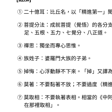
①
二十億耳：比丘名，以「精進第一」
②
菩提分法：成就菩提（覺悟）的各分
足、五根、五力、七覺分、八正道。
③
禪思：獨坐而專心思惟。
④
族姓子：婆羅門大族的子弟。
⑤
掉悔：心浮動靜不下來。「掉」又譯
⑥
莫著：不要黏著不放；不要過度（精
⑦
莫取相：不要執著表相。相當的《中
在那裡取相」。