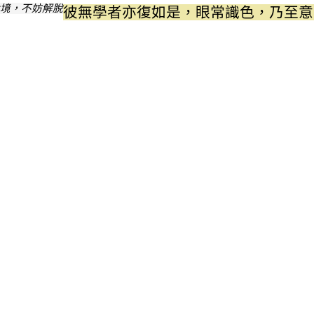
境，不妨解脫
彼無學者亦復如是，眼常識色，乃至意