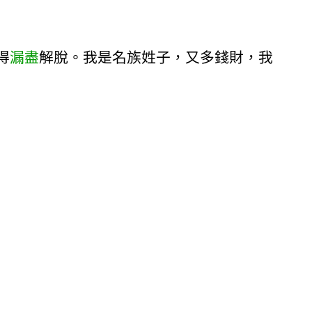
得
漏盡
解脫。我是名族姓子，又多錢財，我