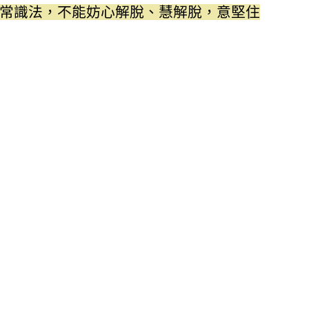
常識法，不能妨心解脫、慧解脫，意堅住