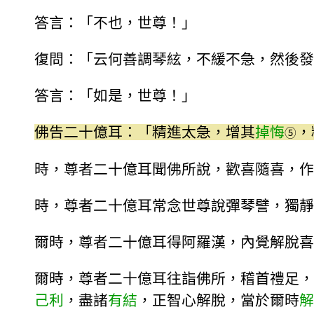
答言：「不也，世尊！」
復問：「云何善調琴絃，不緩不急，然後發
答言：「如是，世尊！」
佛告二十億耳：「精進太急，增其
掉悔
，
⑤
時，尊者二十億耳聞佛所說，歡喜隨喜，作
時，尊者二十億耳常念世尊說彈琴譬，獨靜
爾時，尊者二十億耳得阿羅漢，內覺解脫喜
爾時，尊者二十億耳往詣佛所，稽首禮足，
己利
，盡諸
有結
，正智心解脫，當於爾時
解