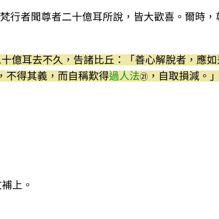
梵行者聞尊者二十億耳所說，皆大歡喜。爾時，
二十億耳去不久，告諸比丘：「善心解脫者，應如
，不得其義，而自稱歎得
過人法
，自取損減。
㉑
文補上。