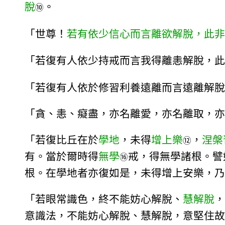
脫
。
⑩
「世尊！
若有依少信心而言離欲解脫，此非
「若復有人依少持戒而言我得離恚解脫，此
「若復有人依於修習利養遠離而言遠離解脫
「貪、恚、癡盡，亦名離愛，亦名離取，亦
「若復比丘在於
學地
，未得
增上樂
，
涅槃
⑫
有。當於爾時得
無學
戒，得無學諸根。譬
⑯
根。在學地者亦復如是，未得增上安樂，乃
「若眼常識色，終不能妨心解脫、
慧解脫
，
意識法，不能妨心解脫、慧解脫，意堅住故