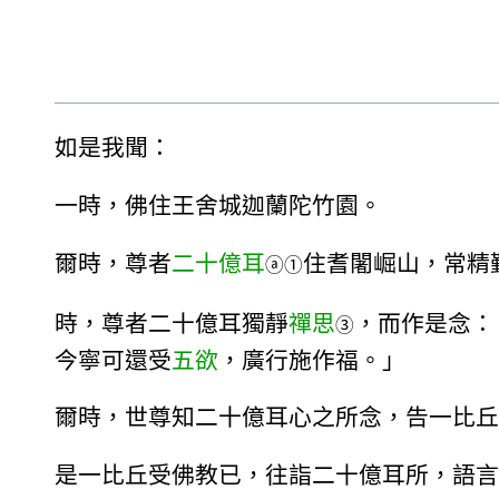
如是我聞：
一時，佛住王舍城迦蘭陀竹園。
爾時，尊者
二十億耳
住耆闍崛山，常精
ⓐ
①
時，尊者二十億耳獨靜
禪思
，而作是念：
③
今寧可還受
五欲
，廣行施作福。」
爾時，世尊知二十億耳心之所念，告一比丘
是一比丘受佛教已，往詣二十億耳所，語言