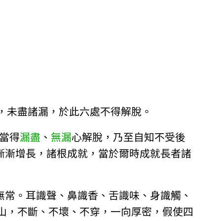
，未盡諸漏，於此六處不得解脫。
當得
漏盡
、
無漏
心解脫，乃至自知不受後
漸漸增長，諸根成就，當於爾時成就長者諸
無常。耳識聲、鼻識香、舌識味、身識觸、
山，不斷、不壞、不穿，一向厚密，假使四