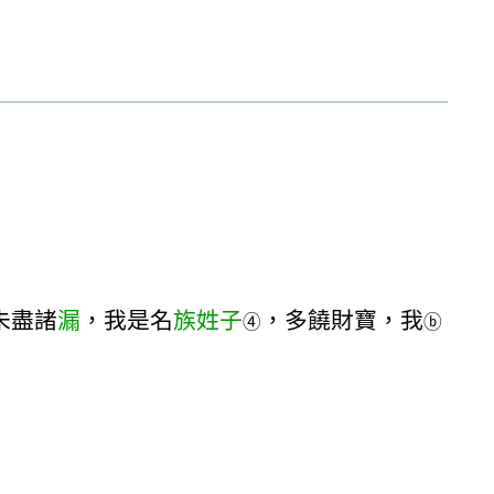
未盡諸
漏
，我是名
族姓子
，多饒財寶，我
④
ⓑ