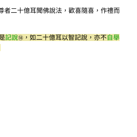
尊者二十億耳聞佛說法，歡喜隨喜，作禮而
是
記說
，如二十億耳以智記說，亦不
自舉
⑱
」