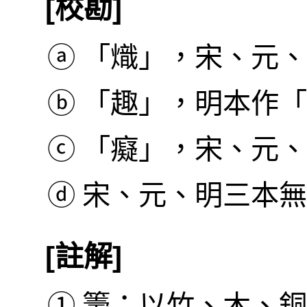
[校勘]
ⓐ
「熾」，宋、元、
ⓑ
「趣」，明本作「
ⓒ
「癡」，宋、元、
ⓓ
宋、元、明三本無
[註解]
①
籌：以竹、木、銅