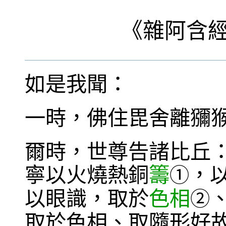
《
雜阿含
如是我聞：
一時，佛住毘舍離獼
爾時，世尊告諸比丘
寧以火燒熱銅
籌
，
①
以眼識，取於
色相
②
取於色相、取隨形好