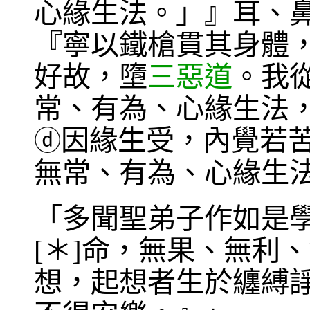
心緣生法。」』耳、
『寧以鐵槍貫其身體
好故，墮
三惡道
。我
常、有為、心緣生法
因緣生受，內覺若
ⓓ
無常、有為、心緣生
「多聞聖弟子作如是
[＊]命，無果、無利
想，起想者生於纏縛