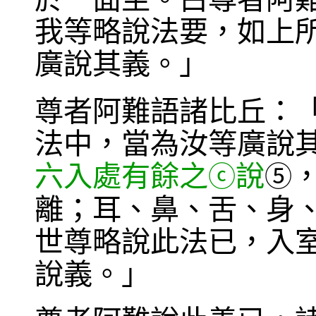
我等略說法要，如上
廣說其義。」
尊者阿難語諸比丘：
法中，當為汝等廣說
六入處有餘之
說
ⓒ
⑤
離；耳、鼻、舌、身
世尊略說此法已，入
說義。」