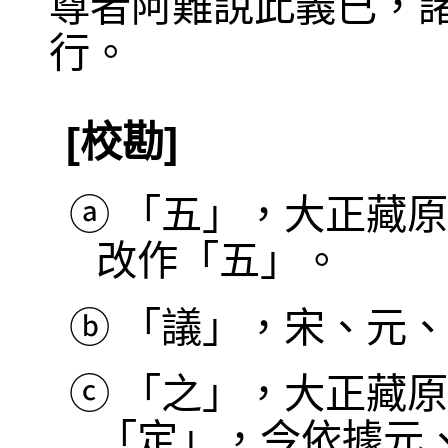
尊者阿難說此義已，
行。
[校勘]
ⓐ
「五」，大正藏原
改作「五」。
ⓑ
「議」，宋、元、
ⓒ
「之」，大正藏原
「定」，今依據元