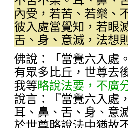
不苦不樂。耳、鼻、
內受，若苦、若樂、
彼入處當覺知，若眼
舌、身、意滅，法想
佛說：「當覺六入處
有眾多比丘，世尊去
我等
略說法要，不廣
說言：『當覺六入處
耳、鼻、舌、身、意
於世尊略說法中猶故