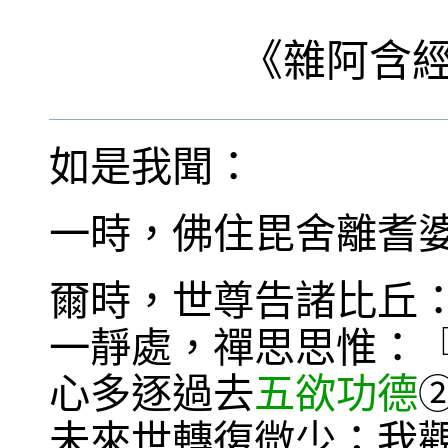
《
雜阿含
如是我聞：
一時，佛住毘舍離耆
爾時，世尊告諸比丘
一靜處，禪思思惟：
心多逐過去
五欲功德
未來世轉復微少；我