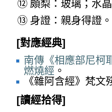
⑫
頗梨：玻璃；水晶
⑬
身證：親身得證。
[對應經典]
南傳《相應部尼柯耶
燃燒經
。
《雜阿含經》梵文殘卷
[讀經拾得]