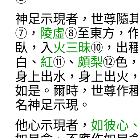
神足示現者，世尊隨
，
陵虛
至東方，
⑦
⑧
臥，入
火三昧
，出
⑩
白、
紅
、
頗梨
色
⑪
⑫
身上出水，身上出火
如是。爾時，世尊作
名神足示現。
他心示現者，
如彼心