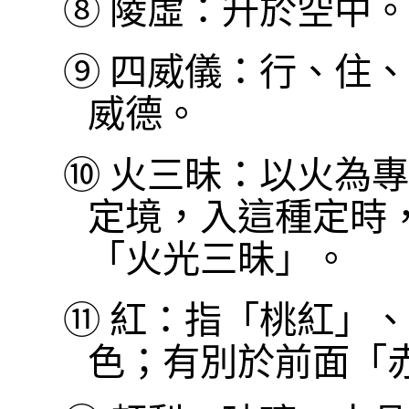
⑧
陵虛：升於空中。
⑨
四威儀：行、住、
威德。
⑩
火三昧：以火為專
定境，入這種定時
「火光三昧」。
⑪
紅：指「桃紅」、
色；有別於前面「