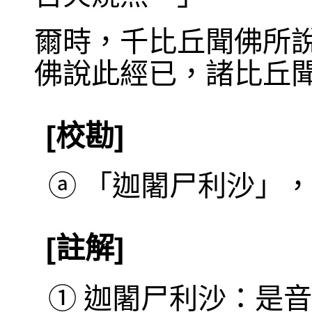
爾時，千比丘聞佛所
佛說此經已，諸比丘
[校勘]
ⓐ
「迦闍尸利沙」，巴利
[註解]
①
迦闍尸利沙：是音