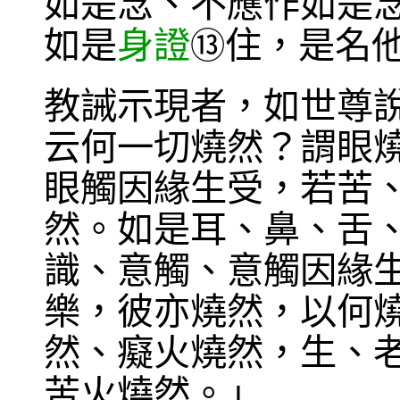
如是念、不應作如是
如是
身證
住，是名
⑬
教誡示現者，如世尊
云何一切燒然？謂眼
眼觸因緣生受，若苦
然。如是耳、鼻、舌
識、意觸、意觸因緣
樂，彼亦燒然，以何
然、癡火燒然，生、
苦火燒然。」