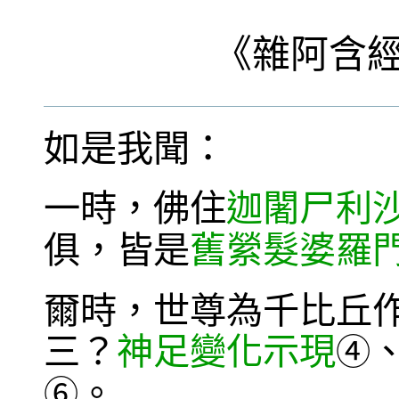
《
雜阿含
如是我聞：
一時，佛住
迦闍尸利
俱，皆是
舊縈髮婆羅
爾時，世尊為千比丘
三？
神足變化示現
④
。
⑥