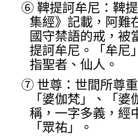
⑥
鞞提訶牟尼：鞞提
集經》記載，阿難
國守禁語的戒，被
提訶牟尼。「牟尼
指聖者、仙人。
⑦
世尊：世間所尊重
「婆伽梵」、「婆
稱，一字多義，經
「眾祐」。