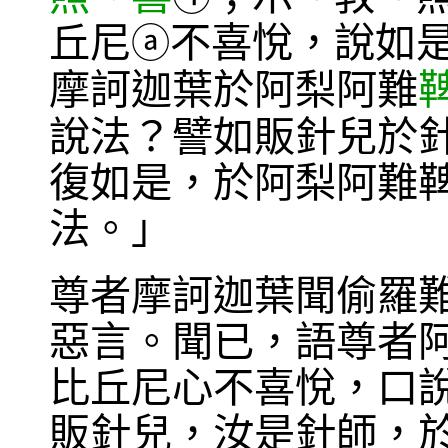
丘尼
不喜悅，說如
ⓐ
摩訶迦葉於阿梨阿難
說法？譬如販針兒於
復如是，於阿梨阿難
法。」
尊者摩訶迦葉聞偷羅
惡言。聞已，語尊者
比丘尼心不喜悅，口
販針兒，汝是針師，