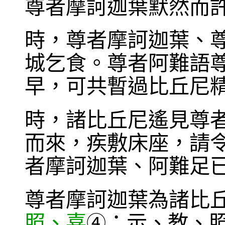
尊者摩訶迦葉默然而
時，尊者摩訶迦葉、
城乞食。尊者阿難語
早，可共暫過比丘尼
時，諸比丘尼遙見尊
而來，疾敷床座，請
者摩訶迦葉、阿難足
尊者摩訶迦葉為諸比
照、喜
；示、教、
④