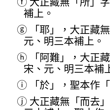
ⓕ
大正藏無「所」字
補上。
ⓖ
「耶」，大正藏無
元、明三本補上。
ⓗ
「阿難」，大正藏
宋、元、明三本補
ⓘ
「於」，聖本作「
ⓙ
大正藏無「而去」