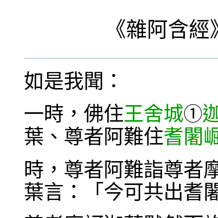
《
雜阿含經
如是我聞：
一時，佛住
王舍城
①
葉、尊者阿難住
耆闍
時，尊者阿難詣尊者
葉言：「今可共出耆