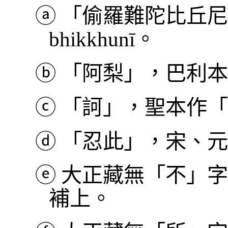
ⓐ
「偷羅難陀比丘尼」，巴
bhikkhunī。
ⓑ
「阿梨」，巴利本作
ⓒ
「訶」，聖本作「
ⓓ
「忍此」，宋、元
ⓔ
大正藏無「不」字
補上。