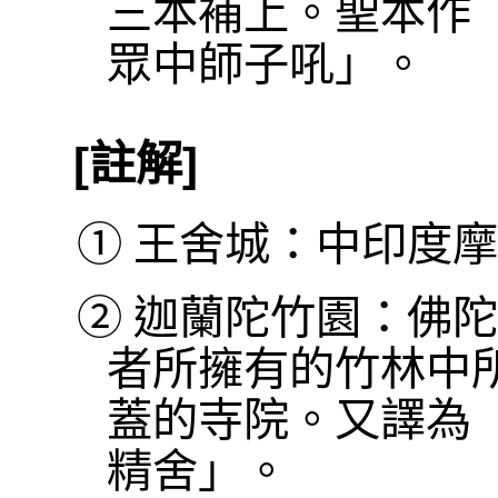
三本補上。聖本作
眾中師子吼」。
[註解]
①
王舍城：中印度摩
②
迦蘭陀竹園：佛陀
者所擁有的竹林中
蓋的寺院。又譯為
精舍」。