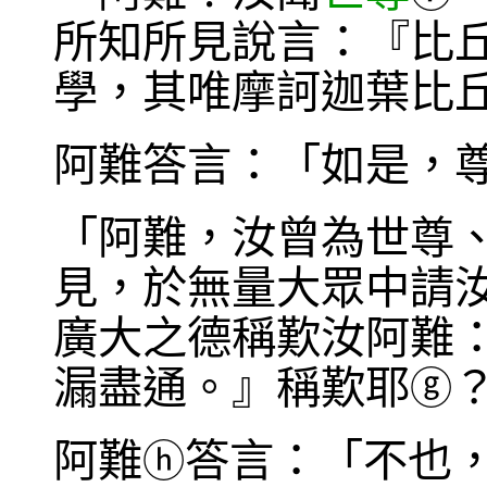
所知所見說言：『比
學，其唯摩訶迦葉比
阿難答言：「如是，
「阿難，汝曾為世尊
見，於無量大眾中請
廣大之德稱歎汝阿難
漏盡通。』稱歎耶
ⓖ
阿難
答言：「不也
ⓗ