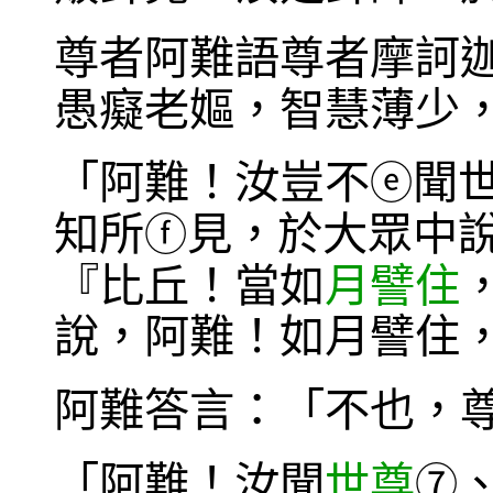
尊者阿難語尊者摩訶
愚癡老嫗，智慧薄少
「阿難！汝豈不
聞
ⓔ
知所
見，於大眾中說
ⓕ
『比丘！當如
月譬住
說，阿難！如月譬住
阿難答言：「不也，
「阿難！汝聞
世尊
⑦