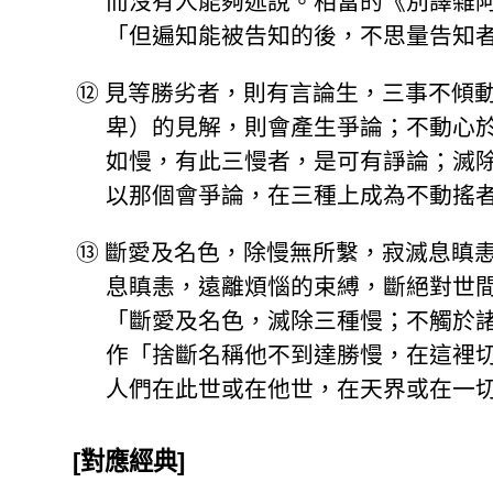
而沒有人能夠述說。相當的《別譯雜
「但遍知能被告知的後，不思量告知
⑫
見等勝劣者，則有言論生，三事不傾
卑）的見解，則會產生爭論；不動心
如慢，有此三慢者，是可有諍論；滅
以那個會爭論，在三種上成為不動搖
⑬
斷愛及名色，除慢無所繫，寂滅息瞋
息瞋恚，遠離煩惱的束縛，斷絕對世
「斷愛及名色，滅除三種慢；不觸於
作「捨斷名稱他不到達勝慢，在這裡
人們在此世或在他世，在天界或在一
[對應經典]