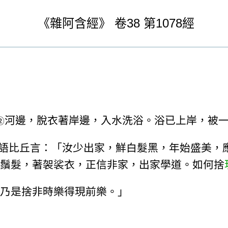
《
雜阿含經》
卷38
第1078經
河邊，脫衣著岸邊，入水洗浴。浴已上岸，被
②
語比丘言：「汝少出家，鮮白髮黑，年始盛美，
鬚髮，著袈裟衣，正信非家，出家學道。如何捨
乃是捨非時樂得現前樂。」