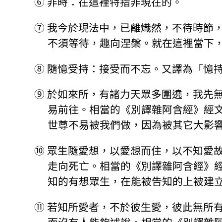
⑥
非時：在這裡特指非現在的。
⑦
我今於現法中，已離熾然，不待時節
不須等待，趣向涅槃。就在這裡當下
⑧
隨憶受持：接受而不忘。又譯為「憶
⑨
於如來所，有諸力天眾多圍遶，我先
易前往。相當的《別譯雜阿含經》經
世尊不易被我們做，因為被其它大影
⑩
眾生隨愛想，以愛想而住，以不知愛
走向死亡。相當的《別譯雜阿含經》
知的有想眾生，在能被告知的上被建
⑪
若知所愛者，不於彼生愛，彼此無所