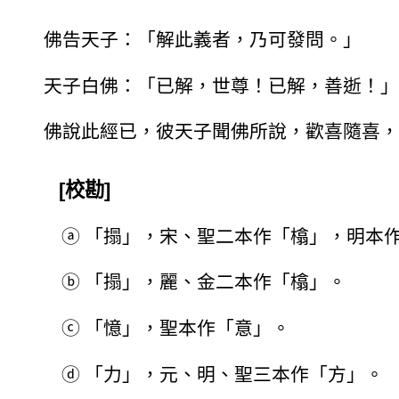
佛告天子：「解此義者，乃可發問。」
天子白佛：「已解，世尊！已解，善逝！」
佛說此經已，彼天子聞佛所說，歡喜隨喜，
[校勘]
ⓐ
「搨」，宋、聖二本作「㯓」，明本作
ⓑ
「搨」，麗、金二本作「㯓」。
ⓒ
「憶」，聖本作「意」。
ⓓ
「力」，元、明、聖三本作「方」。