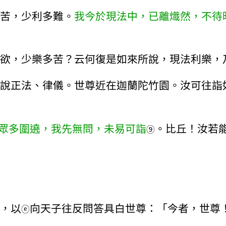
苦，少利多難。
我今於現法中，已離熾然，不待
欲，少樂多苦？云何復是如來所說，現法利樂，
說正法、律儀。世尊近在迦蘭陀竹園。汝可往詣
眾多圍遶，我先無問，未易可詣
。比丘！汝若
⑨
，以
向天子往反問答具白世尊：「今者，世尊
ⓔ