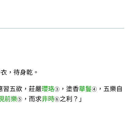
一衣，待身乾。
應習五欲，莊嚴
瓔珞
，塗香
華鬘
，五樂自
③
④
現前樂
，而求
非時
之利？」
⑤
⑥