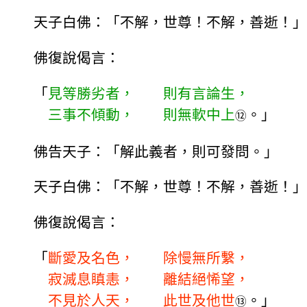
天子白佛：「不解，世尊！不解，善逝！」
佛復說偈言：
「
見等勝劣者， 則有言論生，
三事不傾動， 則無軟中上
。」
⑫
佛告天子：「解此義者，則可發問。」
天子白佛：「不解，世尊！不解，善逝！」
佛復說偈言：
「
斷愛及名色， 除慢無所繫，
寂滅息瞋恚， 離結絕悕望，
不見於人天， 此世及他世
。」
⑬