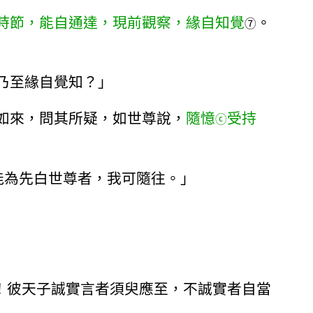
時節，能自通達，現前觀察，緣自知覺
。
⑦
乃至緣自覺知？」
如來，問其所疑，如世尊說，
隨憶
受持
ⓒ
能為先白世尊者，我可隨往。」
！彼天子誠實言者須臾應至，不誠實者自當