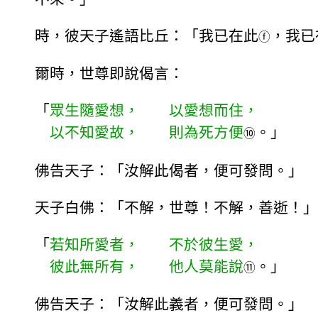
時，彼天子遙語比丘：「我已在此
，我已
ⓕ
爾時，世尊即說偈言：
「
眾生隨愛想， 以愛想而住，
以不知愛故， 則為死方便
。」
⑩
佛告天子：「汝解此偈者，便可發問。」
天子白佛：「不解，世尊！不解，善逝！」
「
若知所愛者， 不於彼生愛，
彼此無所有， 他人莫能說
。」
⑪
佛告天子：「汝解此義者，便可發問。」