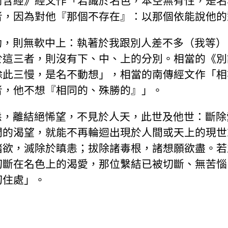
阿含經》經文作「若識於名色，本空無有性，是名
者，因為對他『那個不存在』：以那個依能說他的
動，則無軟中上：執著於我跟別人差不多（我等）
於這三者，則沒有下、中、上的分別。相當的《別
除此三慢，是名不動想」，相當的南傳經文作「相
者，他不想『相同的、殊勝的』」。
恚，離結絕悕望，不見於人天，此世及他世：斷除
間的渴望，就能不再輪迴出現於人間或天上的現世
諸欲，滅除於瞋恚；拔除諸毒根，諸想願欲盡。若
切斷在名色上的渴愛，那位繫結已被切斷、無苦惱
切住處」。