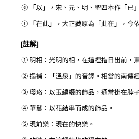
ⓔ
「以」，宋、元、明、聖四本作「已
ⓕ
「在此」，大正藏原為「此在」，今
[註解]
①
明相：光明的相，在這裡指日出前，
②
搨補：「溫泉」的音譯。相當的南傳
③
瓔珞：以玉編綴的飾品，通常掛在脖
④
華鬘：以花結串而成的飾品。
⑤
現前樂：現在的快樂。