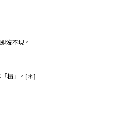
即沒不現。
「榻」。[＊]