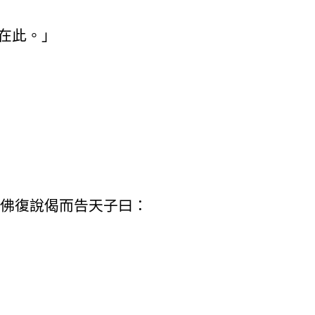
在此。」
佛復說偈而告天子曰：