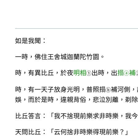
如是我聞：
一時，佛住王舍城迦蘭陀竹園。
時，有異比丘，於夜
明相
出時，出
搨
補
①
ⓐ
時，有一天子放身光明，普照搨
補河側，
ⓑ
娛，而於是時，違親背俗，悲泣別離，剃除
比丘答言：「我不捨現前樂求非時樂，我今
天問比丘：「云何捨非時樂得現前樂？」