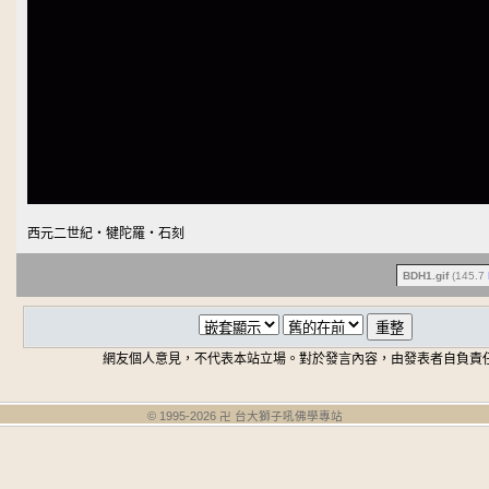
西元二世紀‧犍陀羅‧石刻
BDH1.gif
(145.7
網友個人意見，不代表本站立場。對於發言內容，由發表者自負責
© 1995-
2026
卍 台大獅子吼佛學專站