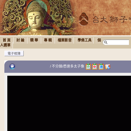
首 頁
討 論
精 華
專 輯
檔案影音
學佛工具
個
人選單
電子相簿
/
不分類
/悉達多太子像