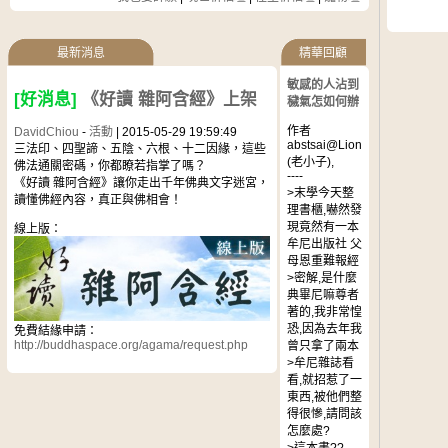
最新消息
精華回顧
敏感的人沾到
[好消息]
《好讀 雜阿含經》上架
穢氣怎如何辦
作者
DavidChiou
-
活動
| 2015-05-29 19:59:49
abstsai@Lion
三法印、四聖諦、五陰、六根、十二因緣，這些
(老小子),
佛法通關密碼，你都瞭若指掌了嗎？
----
《好讀 雜阿含經》讓你走出千年佛典文字迷宮，
>末學今天整
讀懂佛經內容，真正與佛相會！
理書櫃,嚇然發
現竟然有一本
線上版：
牟尼出版社 父
母恩重難報經
>密解,是什麼
典畢尼嘛尊者
著的,我非常惶
恐,因為去年我
免費結緣申請：
http://buddhaspace.org/agama/request.php
曾只拿了兩本
>牟尼雜誌看
看,就招惹了一
東西,被他們整
得很慘,請問該
怎麼處?