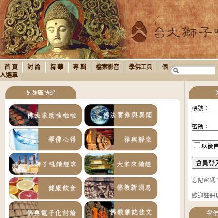
首 頁
討 論
精 華
專 輯
檔案影音
學佛工具
個
人選單
討論區快選
帳號：
密碼：
以後
忘記密碼
歡迎註冊
學