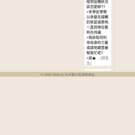
碰到這種狀況
該怎麼辦??
>末學從學佛
以來最先接觸
的就是滅業明,
一直到現在都
有在持誦,
>我該如何利
用自身的力量
或請地藏菩薩
幫幫忙呢?
>該�
... (詳全
文)
© 1995-
2026
卍 台大獅子吼佛學專站