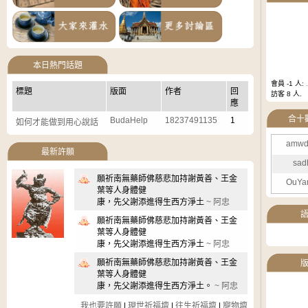
本日熱門話題
會員 -1 人:
.
標題
版面
作者
回
訪客 8 人.
應
合十
BudaHelp
18237491135
1
如何才能做到用心說話
amwd
最新許願
sad
願祈南無藥師佛慈悲加持謝黃善、王金
OuYa
葉等人身體健
康，先父謝添進得生西方淨土
~ 阿忠
願祈南無藥師佛慈悲加持謝黃善、王金
葉等人身體健
康，先父謝添進得生西方淨土
~ 阿忠
願祈南無藥師佛慈悲加持謝黃善、王金
葉等人身體健
康，先父謝添進得生西方淨土。
~ 阿忠
我也要許願
|
現世祈福壇
|
往生祈福壇
|
寵物壇