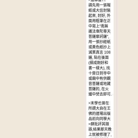
>這本書??
請先用一張報
紙或大信封裝
起來, 封好, 外
面用粗筆在正
中寫上"南無
護法韋陀尊天
菩薩摩訶薩",
用一張抄經紙
或黃色紙抄上
滅業真言 108
遍, 貼在後面
(摺成剛好和
書一樣大), 找
十齋日到寺中
或廟中有供觀
音菩薩或地藏
菩薩的, 在火
爐中焚去即可.
>末學也曾在
所謂大自在王
佛的道場出版
品前向同學大
>肆批評其錯
誤,結果那天晚
上就被修理了,