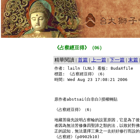
《占察經豆得》（06）
精華閱讀 |
首篇
|
上一篇
|
下一篇
|
末篇
作者: lailn (LNL) 看板: BudaXfile

標題: 《占察經豆得》（6）

時間: Wed Aug 23 17:08:21 2006

原作者abstsai(白非白)授權轉貼

《占察經豆得》（6）

地藏菩薩先說明占察輪的設置原因，它是為了後
者因為無法苦修像四聖諦之類的法，以致於對佛
正的認知，無法選擇三乘之一去好好修行而設的：
《占察經》(p0902b10)
