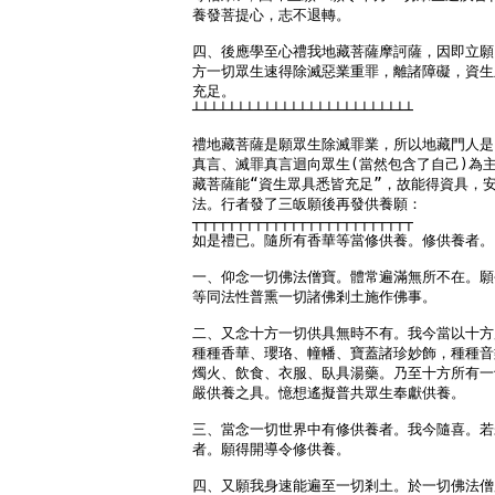
養發菩提心，志不退轉。

四、後應學至心禮我地藏菩薩摩訶薩，因即立願
方一切眾生速得除滅惡業重罪，離諸障礙，資生
充足。

┴┴┴┴┴┴┴┴┴┴┴┴┴┴┴┴┴┴┴┴┴┴┴┴┴

禮地藏菩薩是願眾生除滅罪業，所以地藏門人是
真言、滅罪真言迴向眾生(當然包含了自己)為主
藏菩薩能“資生眾具悉皆充足”，故能得資具，安
法。行者發了三皈願後再發供養願：

┬┬┬┬┬┬┬┬┬┬┬┬┬┬┬┬┬┬┬┬┬┬┬┬┬

如是禮已。隨所有香華等當修供養。修供養者。

一、仰念一切佛法僧寶。體常遍滿無所不在。願
等同法性普熏一切諸佛剎土施作佛事。

二、又念十方一切供具無時不有。我今當以十方
種種香華、瓔珞、幢幡、寶蓋諸珍妙飾，種種音
燭火、飲食、衣服、臥具湯藥。乃至十方所有一
嚴供養之具。憶想遙擬普共眾生奉獻供養。

三、當念一切世界中有修供養者。我今隨喜。若
者。願得開導令修供養。

四、又願我身速能遍至一切剎土。於一切佛法僧