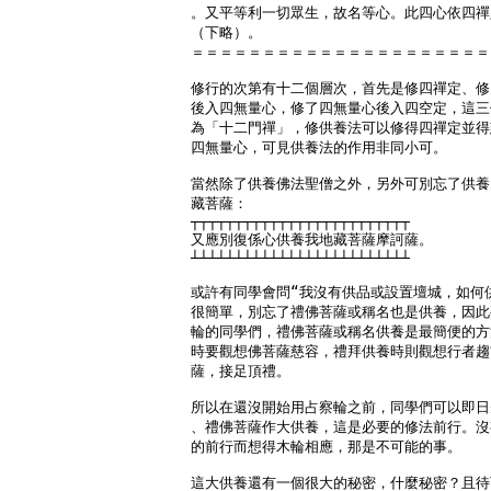
。又平等利一切眾生，故名等心。此四心依四禪
（下略）。

＝＝＝＝＝＝＝＝＝＝＝＝＝＝＝＝＝＝＝＝＝
修行的次第有十二個層次，首先是修四禪定、修
後入四無量心，修了四無量心後入四空定，這三
為「十二門禪」，修供養法可以修得四禪定並得
四無量心，可見供養法的作用非同小可。

當然除了供養佛法聖僧之外，另外可別忘了供養
藏菩薩：

┬┬┬┬┬┬┬┬┬┬┬┬┬┬┬┬┬┬┬┬┬┬┬┬┬

又應別復係心供養我地藏菩薩摩訶薩。

┴┴┴┴┴┴┴┴┴┴┴┴┴┴┴┴┴┴┴┴┴┴┴┴┴

或許有同學會問“我沒有供品或設置壇城，如何供
很簡單，別忘了禮佛菩薩或稱名也是供養，因此
輪的同學們，禮佛菩薩或稱名供養是最簡便的方
時要觀想佛菩薩慈容，禮拜供養時則觀想行者趨
薩，接足頂禮。

所以在還沒開始用占察輪之前，同學們可以即日
、禮佛菩薩作大供養，這是必要的修法前行。沒
的前行而想得木輪相應，那是不可能的事。

這大供養還有一個很大的秘密，什麼秘密？且待