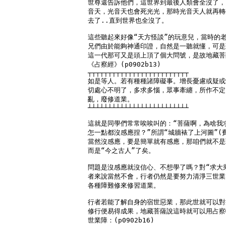
世尊還告訴他們，這世界到最後人類會全沒了，
音天，光音天也會死光光，那時光音天人就再轉
去了..直到世界也全沒了。

這些聽起來好像“天方怪談”的玩意兒，當時的老
兄們由於能夠神通印證，自然是一聽就懂，可是
這一代那可又是頭上頂了個大問號，是故地藏菩
《占察經》(p0902b13)

┬┬┬┬┬┬┬┬┬┬┬┬┬┬┬┬┬┬┬┬┬┬┬┬┬

如是等人。若有種種諸障礙事。增長憂慮或疑或
切處心不明了，多求多惱，眾事牽纏，所作不定
亂，廢修道業。

┴┴┴┴┴┴┴┴┴┴┴┴┴┴┴┴┴┴┴┴┴┴┴┴┴

這就是同學們常常唉唉叫的：“菩薩啊，為啥我求
怎一點都沒感應捏？”所謂“城牆裱了上河圖”(費
當然沒感應，要是簡單就有感應，那咱們就不是
而是“今之古人”了矣。

問題是沒感應就沒信心、不想學了嗎？對“求大乘
者來說當然不會，行者仍然是要努力清淨三世業
各種障難修來修習道業。

行者若能了解自身的宿世惡業，那此世就可以對
修行便易得成果，地藏菩薩說這時就可以用占察
世業障：(p0902b16)
