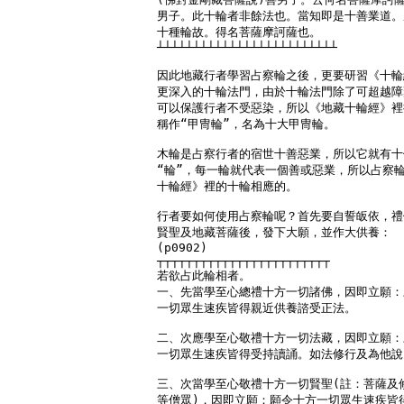
男子。此十輪者非餘法也。當知即是十善業道。
十種輪故。得名菩薩摩訶薩也。

┴┴┴┴┴┴┴┴┴┴┴┴┴┴┴┴┴┴┴┴┴┴┴┴┴

因此地藏行者學習占察輪之後，更要研習《十輪
更深入的十輪法門，由於十輪法門除了可超越障
可以保護行者不受惡染，所以《地藏十輪經》裡
稱作“甲冑輪”，名為十大甲冑輪。

木輪是占察行者的宿世十善惡業，所以它就有十
“輪”，每一輪就代表一個善或惡業，所以占察輪
十輪經》裡的十輪相應的。

行者要如何使用占察輪呢？首先要自誓皈依，禮
賢聖及地藏菩薩後，發下大願，並作大供養：

(p0902)

┬┬┬┬┬┬┬┬┬┬┬┬┬┬┬┬┬┬┬┬┬┬┬┬

若欲占此輪相者。

一、先當學至心總禮十方一切諸佛，因即立願：
一切眾生速疾皆得親近供養諮受正法。

二、次應學至心敬禮十方一切法藏，因即立願：
一切眾生速疾皆得受持讀誦。如法修行及為他說。
三、次當學至心敬禮十方一切賢聖(註：菩薩及修
等僧眾)，因即立願：願令十方一切眾生速疾皆得