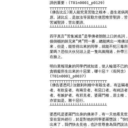
諦的重要：(T01n0001_p0129)

┬┬┬┬┬┬┬┬┬┬┬┬┬┬┬┬┬┬┬┬┬┬┬┬┬

(佛告比丘)斯人能究竟苦陰之根本，盡生老病死
原。諸比丘，是故汝等當勤方便思惟苦聖諦．苦
苦滅聖諦．苦出要諦。

┴┴┴┴┴┴┴┴┴┴┴┴┴┴┴┴┴┴┴┴┴┴┴┴┴

四字真言“苦集滅道”是學佛者朗朗上口的名詞，
個倒楣的師兄來“烤”問一番，總能烤出一堆佛法
來，但是，能答得出來的同學，就能不犯三毒所
業嗎？恐怕大伙兒頭上是一隻烏鴉飛過，外帶三
在臉上。

明白業報現象的同學們就知道，使人輪迴不已的
貪嗔癡所生出來的十惡業，哪十惡？《長阿含》：
(T01n0001_p0037)

┬┬┬┬┬┬┬┬┬┬┬┬┬┬┬┬┬┬┬┬┬┬┬┬┬

(佛告婆悉吒)汝聽剎利種中有殺生者。有盜竊者
者。有欺妄者。有兩舌者。有惡口者。有綺語者
者。有嫉妒者。有邪見者。婆羅門種，居士種，
亦皆如是。雜十惡行。

┴┴┴┴┴┴┴┴┴┴┴┴┴┴┴┴┴┴┴┴┴┴┴┴┴

婆悉吒是婆羅門出身的佛弟子，有一天他看見世
室在室外經行，於是對他的同學婆羅墮說：“快快
出來了，我們快去見他，也許世尊會為我們說法：