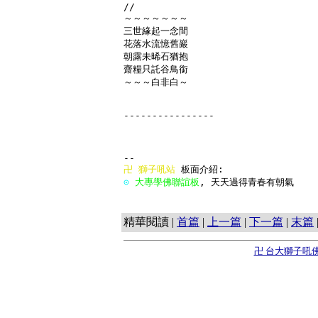
//

～～～～～～～

三世緣起一念間

花落水流憶舊巖

朝露未晞石猶抱

齋糧只託谷鳥銜

～～～白非白～

----------------

卍 
獅子吼站
⊙ 
大專學佛聯誼板
, 天天過得青春有朝氣        
精華閱讀 |
首篇
|
上一篇
|
下一篇
|
末篇
卍 台大獅子吼