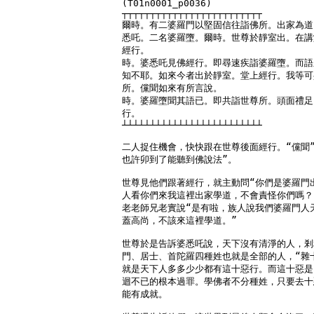
(T01n0001_p0036)

┬┬┬┬┬┬┬┬┬┬┬┬┬┬┬┬┬┬┬┬┬┬┬┬┬

爾時。有二婆羅門以堅固信往詣佛所。出家為道
悉吒。二名婆羅墮。爾時。世尊於靜室出。在講
經行。

時。婆悉吒見佛經行。即尋速疾詣婆羅墮。而語
知不耶。如來今者出於靜室。堂上經行。我等可
所。儻聞如來有所言說。

時。婆羅墮聞其語已。即共詣世尊所。頭面禮足
行。

┴┴┴┴┴┴┴┴┴┴┴┴┴┴┴┴┴┴┴┴┴┴┴┴┴

二人捉住機會，快快跟在世尊後面經行。“儻聞”
也許卯到了能聽到佛說法”。

世尊見他們跟著經行，就主動問“你們是婆羅門出
人看你們來我這裡出家學道，不會責怪你們嗎？”
老老師兄老實說“是有啦，族人說我們婆羅門人天
蓋高尚，不該來這裡學道。”

世尊於是告訴婆悉吒說，天下沒有清淨的人，剎
門、居士、首陀羅四種姓也就是全部的人，“雜十
就是天下人多多少少都有這十惡行。而這十惡是
迴不已的根本過罪。學佛者不分種姓，只要去十
能有成就。
