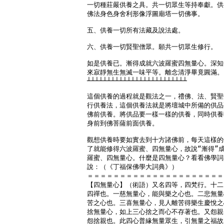
一切種莊嚴供養之具。共一切眾生等持奉獻。供
佛法身色身舍利形像浮圖廟塔一切佛事。

五、供養一切所有法藏及說法處。

六、供養一切賢聖僧眾。願共一切眾生修行。

如是供養已。漸得成就六波羅蜜四無量心。深知
來寂靜無生無滅一味平等。離念清淨畢竟圓滿。

┴┴┴┴┴┴┴┴┴┴┴┴┴┴┴┴┴┴┴┴┴┴┴┴┴

這個供養的過程就是觀法之一，禮佛、法、賢聖
行供養法，這個供養法就是將壇城中所備的供品
佛前供養。將供品要一樣一樣的供養，同時供養
身前到佛菩薩前面供養。

觀想供養時要如實去到十方諸佛前，每天這樣的
了就能修得六波羅蜜、四無量心，故說“漸得”成
羅蜜、四無量心。什麼是四無量心？看看佛學詞
說：（《丁福保佛學大詞典》）

＝＝＝＝＝＝＝＝＝＝＝＝＝＝＝＝＝＝＝＝＝
【四無量心】（術語）又名四等，四梵行。十二
四禪也。一慈無量心，能與樂之心也。二悲無量
苦之心也。三喜無量心，見人離苦得樂生慶悅之
捨無量心，如上三心捨之而心不存著也。又怨親
怨捨親也。此四心普緣無量眾生，引無量之福故