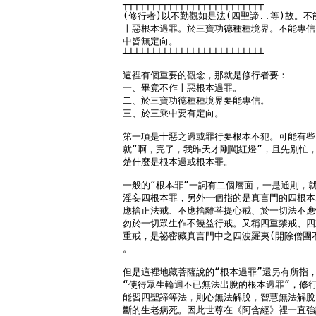
┬┬┬┬┬┬┬┬┬┬┬┬┬┬┬┬┬┬┬┬┬┬┬┬┬

(修行者)以不勤觀如是法(四聖諦..等)故。不
十惡根本過罪。於三寶功德種種境界。不能專信
中皆無定向。

┴┴┴┴┴┴┴┴┴┴┴┴┴┴┴┴┴┴┴┴┴┴┴┴┴

這裡有個重要的觀念，那就是修行者要：

一、畢竟不作十惡根本過罪。

二、於三寶功德種種境界要能專信。

三、於三乘中要有定向。

第一項是十惡之過或罪行要根本不犯。可能有些
就“啊，完了，我昨天才剛闖紅燈”，且先別忙，
楚什麼是根本過或根本罪。

一般的“根本罪”一詞有二個層面，一是通則，就
淫妄四根本罪，另外一個指的是真言門的四根本
應捨正法戒、不應捨離菩提心戒、於一切法不應
勿於一切眾生作不饒益行戒。又稱四重禁戒、四
重戒，是祕密藏真言門中之四波羅夷(開除僧團不
。

但是這裡地藏菩薩說的“根本過罪”還另有所指，
“使得眾生輪迴不已無法出脫的根本過罪”，修行
能習四聖諦等法，則心無法解脫，智慧無法解脫
斷的生老病死。因此世尊在《阿含經》裡一直強