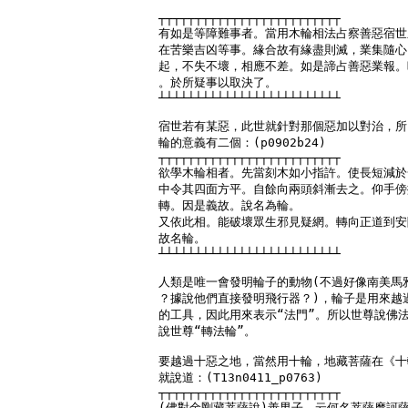
┬┬┬┬┬┬┬┬┬┬┬┬┬┬┬┬┬┬┬┬┬┬┬┬┬

有如是等障難事者。當用木輪相法占察善惡宿世
在苦樂吉凶等事。緣合故有緣盡則滅，業集隨心
起，不失不壞，相應不差。如是諦占善惡業報。
。於所疑事以取決了。

┴┴┴┴┴┴┴┴┴┴┴┴┴┴┴┴┴┴┴┴┴┴┴┴┴

宿世若有某惡，此世就針對那個惡加以對治，所
輪的意義有二個：(p0902b24)

┬┬┬┬┬┬┬┬┬┬┬┬┬┬┬┬┬┬┬┬┬┬┬┬┬

欲學木輪相者。先當刻木如小指許。使長短減於
中令其四面方平。自餘向兩頭斜漸去之。仰手傍
轉。因是義故。說名為輪。

又依此相。能破壞眾生邪見疑網。轉向正道到安
故名輪。

┴┴┴┴┴┴┴┴┴┴┴┴┴┴┴┴┴┴┴┴┴┴┴┴┴

人類是唯一會發明輪子的動物(不過好像南美馬雅
？據說他們直接發明飛行器？)，輪子是用來越過
的工具，因此用來表示“法門”。所以世尊說佛法
說世尊“轉法輪”。

要越過十惡之地，當然用十輪，地藏菩薩在《十
就說道：(T13n0411_p0763)

┬┬┬┬┬┬┬┬┬┬┬┬┬┬┬┬┬┬┬┬┬┬┬┬┬

(佛對金剛藏菩薩說)善男子。云何名菩薩摩訶薩