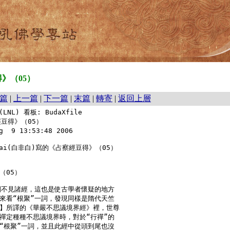
》（05）
篇
|
上一篇
|
下一篇
|
末篇
|
轉寄
|
返回上層
(LNL) 看板: BudaXfile

豆得》（05）

  9 13:53:48 2006

tsai(白非白)寫的《占察經豆得》（05）

05）

詞不見諸經，這也是使古學者懷疑的地方

來看“根聚”一詞，發現同樣是隋代天竺

】所譯的《華嚴不思議境界經》裡，世尊

禪定種種不思議境界時，對於“行禪”的

“根聚”一詞，並且此經中從頭到尾也沒
