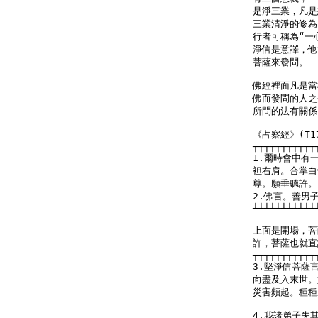
是淨三業，凡是
三業清淨的修為
行者可稱為“一
淨信是意譯，他
菩薩來發問。

佛經裡面凡是當
佛而發問的人之
所問的法有關係
《占察經》(T17n
┬┬┬┬┬┬┬┬┬┬┬
1.爾時會中有
袒右肩。合掌白
尊。願垂聽許。

2.佛言。善男
┴┴┴┴┴┴┴┴┴┴┴
上面是開場，菩
許，菩薩也就直
┬┬┬┬┬┬┬┬┬┬┬
3.堅淨信菩薩
向盡及入末世。
災害頻起。種種
4.我諸弟子失