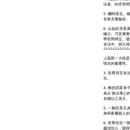
法者。但求世間
5.爾時眾生。
衣食充養軀命。

6.以如此等眾
極少。乃至漸漸
學世間禪定。發
末法中。經久得
┴┴┴┴┴┴┴┴┴┴┴
上面那一大段是
情況的嚴重性。
3.世尊預言末
生。

4.佛的四眾弟
為主‧無法專心
名稱以之為主。
5.一般民眾又
身和家屬親人的
6.世尊預言一
越沒信心，能得