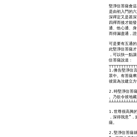
堅淨信菩薩會這
是由初入門的六
深禪定又是甚深
四禪而後才能發
通、他心通、身
而得漏盡通，證
可是要有五通的
此堅淨信菩薩才
，可以快一點讓
信菩薩說道：

┬┬┬┬┬┬┬┬┬┬┬
1.佛告堅淨信
眾中。有菩薩摩
彼當為汝建立方
2.時堅淨信菩
。乃欲令彼地藏
┴┴┴┴┴┴┴┴┴┴┴
1.世尊很高興
，深得我意”，
薩。

2.堅淨信菩薩