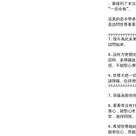
。最後到了末法
“一切全無”。

這真的是令學者
是請問世尊看看
┬┬┬┬┬┬┬┬┬┬┬
7.我今為此未
請問如來。

8.設何方便開
惡時。多障礙故
惑。不能堅心專
9.世尊大慈一
諸障礙。信得增
┴┴┴┴┴┴┴┴┴┴┴
7.菩薩為那些
8.看看有沒有
善心，能堅心求
世，值得同情。

9.希望世尊能
能有信心，而能