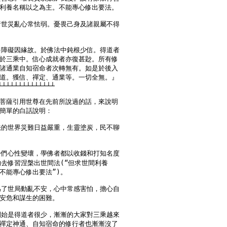
利養名稱以之為主。不能專心修出要法。

睹世災亂心常怯弱。憂畏己身及諸親屬不得

多障礙因緣故。於佛法中鈍根少信。得道者

於三乘中。信心成就者亦復甚尟。所有修

諸通業自知宿命者次轉無有。如是於後入

道。獲信、禪定、通業等。一切全無。』

┴┴┴┴┴┴┴┴┴┴┴┴┴┴

菩薩引用世尊在先前所說過的話，來說明

簡單的白話說明：

法的世界災難日益嚴重，生靈塗炭，民不聊

子們心性變壞，學佛者都以收錢和打知名度

的去修習涅槃出世間法(“但求世間利養

不能專心修出要法”)。

為了世局動亂不安，心中常感害怕，擔心自

安危和謀生的困難。

開始是得道者很少，漸漸的大家對三乘越來

禪定神通、自知宿命的修行者也漸漸沒了
