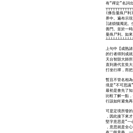
有“禪定”名詞出現：
┬┬┬┬┬┬┬┬┬┬┬
(佛告曼殊尸利
界中。遍布示現
]諸煩惱濁泥。
善門。並於一時
曼殊尸利。如來
┴┴┴┴┴┴┴┴┴┴┴
上句中【成熟諸
的行者得到成就
天台智顗大師所
直到唐代玄奘大
打坐行禪，而把
暫且不管名相為
境是“不可思議
最初是會先了知
比較了解一點，
行該如何避免再
可是定境所發的
，因此接下來才
堅字意思是“一
，意思就是全心
有二個意義，一