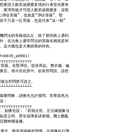
想要證入般若波羅蜜多境的行者首先要有

，業淨而後才可證入般若波羅蜜多，這類

心淨信菩薩”，也就是“淨信菩薩”。堅

並不只是一位菩薩，也是代表“這一類”

機問法的菩薩或比丘，除了那些路上遇到

外，在法會上通常問法的菩薩名稱就是和

。這大概也是大乘經典的特色。

0839_p0901)

┬┬┬┬┬┬┬┬┬┬┬┬┬┬

一菩薩。名堅淨信。從坐而起。整衣服。偏

佛言。我今於此眾中。欲有所問諮。請世

子隨汝所問便可說之。

┴┴┴┴┴┴┴┴┴┴┴┴┴┴

薩要問佛，請佛先允許發問。世尊當然允

說：

┬┬┬┬┬┬┬┬┬┬┬┬┬┬

言。如佛先說：『若我去世。正法滅後像法

如是之時。眾生福薄多諸衰惱。國土數亂

厄難怖懼逼擾。

其善念。唯長貪瞋嫉妒我慢。設有像似行善
