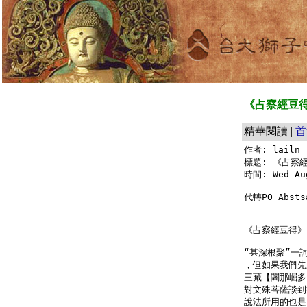
《占察經豆得
精華閱讀 |
首
作者: lailn 
標題: 《占察經
時間: Wed Aug
代轉PO Abs
《占察經豆得》（
“甚深根聚”一
，但如果我們先
三藏【闍那崛多
對文殊菩薩談到
說法所用的也是