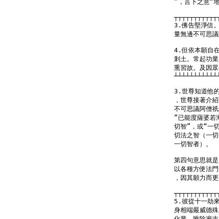
”，言下之意“
┬┬┬┬┬┬┬┬┬┬┬
3.佛告堅淨信
量無邊不可思議
4.但依本願自
剎土。常起功業
熏習故。及因眾
┴┴┴┴┴┴┴┴┴┴┴
3.世尊知道他
，世尊接著介紹
不可思議阿僧祇
“已能度薩婆若
切智”，或“一
切法之智（一切
一切智者）。

第四句意思就是
以各種方便法門
，因其願力而更
┬┬┬┬┬┬┬┬┬┬┬
5.彼從十一劫
身相端嚴威德殊
化業。唯除遍吉