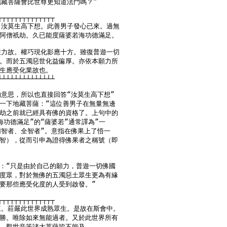
地藏菩薩會比世尊更知道法門嗎？”

┬┬┬┬┬┬┬┬┬┬┬┬┬┬

。汝莫生高下想。此善男子發心已來。過無

阿僧祇劫。久已能度薩婆若海功德滿足。

在力故。權巧現化影應十方。雖復普遊一切

。而於五濁惡世化益偏厚。亦依本願力所

生應受化業故也。

┴┴┴┴┴┴┴┴┴┴┴┴┴┴

的意思，所以也直接回答“汝莫生高下想”

一下地藏菩薩：“這位善男子在無量無邊

劫之前就已經具有佛的資格了。上句中的

海功德滿足”的“薩婆若”通常譯為”一

切智者、全智者”。意指在佛果上了悟一

智），從而引申為證得佛果者之稱號（即

：“只是由於自己的願力，普遊一切佛國

度眾，對於無佛的五濁惡土眾生更為有緣

要那些應受化度的人受到啟發。”

┬┬┬┬┬┬┬┬┬┬┬┬┬┬

來。莊嚴此世界成熟眾生。是故在斯會中。

勝。唯除如來無能過者。又於此世界所有

、觀世音等諸大菩薩皆不能及。
