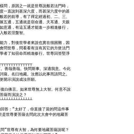
樣問，原因之一就是世尊說般若法門時，

度一直說到甚深六度，而甚深六度中的甚

般若的前導，有了禪定經過初、二、三、

展五通，五通就是宿命通、天耳通、天眼

如意通，有這五通才能進一步精進修行，

入般若涅槃智。

能力，對後世學者來說也實在很困難，因

會問世尊，問看看有沒有其它的方便法門

學者了知宿命而精進修行。世尊回答堅淨

┬┬┬┬┬┬┬┬┬┬┬┬┬┬

言。善哉善哉。快問斯事。深適我意。今此

訶薩。名曰地藏。汝應以此事而請問之。

便開示演說成汝所願。

薩復白佛言。如來世尊無上大智。何意不說

菩薩而演說之？

┴┴┴┴┴┴┴┴┴┴┴┴┴┴

的回答：“太好了，你直接了當的問這件事

於是世尊要菩薩去問此次大會中的地藏菩

就問“世尊有大智，為何要地藏菩薩說呢？
