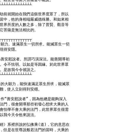
┴┴┴┴┴┴┴┴┴┴┴┴┴┴

劫前就開始在我們這個世界度眾了，所以

當中，他的身相端嚴威德殊勝。和如來相

世界所度的人數之多，除了普賢、觀音等

它菩薩是無法相比的。

┬┬┬┬┬┬┬┬┬┬┬┬┬┬

誓願力。速滿眾生一切所求。能滅眾生一切

現得安隱。

為善安慰說者。所謂巧演深法。能善開導初

。令不怯弱。以如是等因緣。於此世界眾

。是故我今令彼說之。

┴┴┴┴┴┴┴┴┴┴┴┴┴┴

薩的大願力，能快速滿足眾生所求，能滅眾

難，使人立刻得到安穩。

叫作“善安慰說者”，因為他總是能夠深入

法門，很會開導那些初發心想求大乘的人

會怕學不會大乘的法門，此世界眾生很需

以我今天令他來說法。

經》系裡所說的弘佛乘(道)，它的意思在

，但是在世尊說般若法門的當時，大乘的
