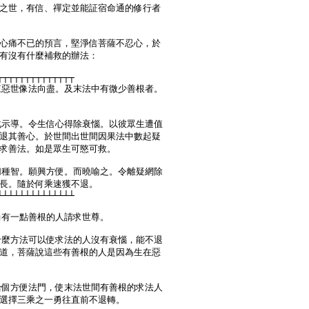
之世，有信、禪定並能証宿命通的修行者

心痛不已的預言，堅淨信菩薩不忍心，於

有沒有什麼補救的辦法：

┬┬┬┬┬┬┬┬┬┬┬┬┬┬

來惡世像法向盡。及末法中有微少善根者。

化示導。令生信心得除衰惱。以彼眾生遭值

退其善心。於世間出世間因果法中數起疑

求善法。如是眾生可愍可救。

切種智。願興方便。而曉喻之。令離疑網除

長。隨於何乘速獲不退。

┴┴┴┴┴┴┴┴┴┴┴┴┴┴

尚有一點善根的人請求世尊。

什麼方法可以使求法的人沒有衰惱，能不退

道，菩薩說這些有善根的人是因為生在惡

給個方便法門，使末法世間有善根的求法人

選擇三乘之一勇往直前不退轉。
