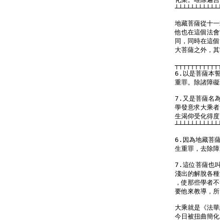
┴┴┴┴┴┴┴┴┴┴┴
地藏菩薩從十一
他也在這個法會
同，同時在這個
大菩薩之外，其
┬┬┬┬┬┬┬┬┬┬┬
6.以是菩薩本
重罪。除諸障礙
7.又是菩薩名
學發意求大乘者
生渴仰受化得度
┴┴┴┴┴┴┴┴┴┴┴
6.因為地藏菩
生重罪，去除障
7.這位菩薩也
淺出的解脫各種
，使那些學者不
要他來教導，所
大乘就是《法華
今日被扭曲簡化