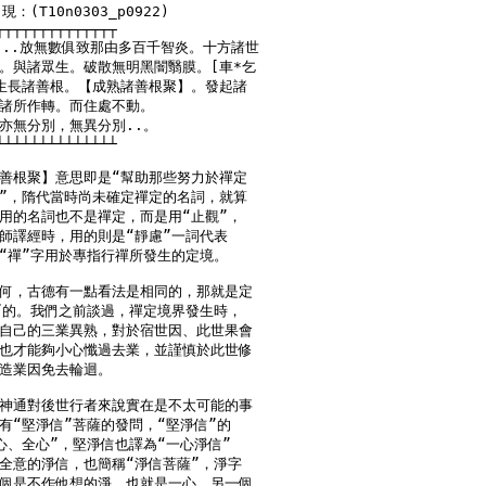
(T10n0303_p0922)

┬┬┬┬┬┬┬┬┬┬┬┬┬┬

)..放無數俱致那由多百千智炎。十方諸世

。與諸眾生。破散無明黑闇翳膜。[車*乞

生長諸善根。【成熟諸善根聚】。發起諸

諸所作轉。而住處不動。

亦無分別，無異分別..。

┴┴┴┴┴┴┴┴┴┴┴┴┴┴

善根聚】意思即是“幫助那些努力於禪定

”，隋代當時尚未確定禪定的名詞，就算

用的名詞也不是禪定，而是用“止觀”，

師譯經時，用的則是“靜慮”一詞代表

“禪”字用於專指行禪所發生的定境。

何，古德有一點看法是相同的，那就是定

”的。我們之前談過，禪定境界發生時，

自己的三業異熟，對於宿世因、此世果會

也才能夠小心懺過去業，並謹慎於此世修

造業因免去輪迴。

神通對後世行者來說實在是不太可能的事

有“堅淨信”菩薩的發問，“堅淨信”的

心、全心”，堅淨信也譯為“一心淨信”

全意的淨信，也簡稱“淨信菩薩”，淨字

個是不作他想的淨，也就是一心，另一個
