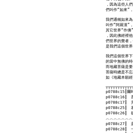
，因為這些人們
們叫作“如來”，
我們通稱如來為
叫作“阿羅漢”
其它世界“作佛
，因此佛經裡他
們世界的覺者，
是我們這個世界
我們這個世界下
的當中無佛的時
而地藏菩薩是要
菩薩時總是不忘
如《地藏本願經
┬┬┬┬┬┬┬┬┬┬┬
p0788c15║
p0788c16
p0788c17
p0788c25
p0788c26
︿︿︿︿︿︿︿
p0788c27
p0788c28