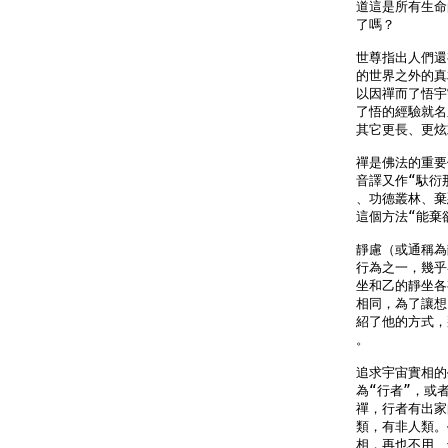
道這是所有生命
了嗎？

世尊指出人們還
的世界之外的真
以因禪而了悟宇
了悟的經驗就名
其它更長、更炫
禪是佛法的重要
音譯又作“馱衍
、功德叢林、棄
這個方法“能棄
靜慮（或通稱為
行為之一，幾乎
坐和乙的靜坐各
相同，為了讓想
紹了他的方式，
。

追求宇宙實相的
為“行者”，或
禪，行者有出家
類，有非人類。
相，再也不用、