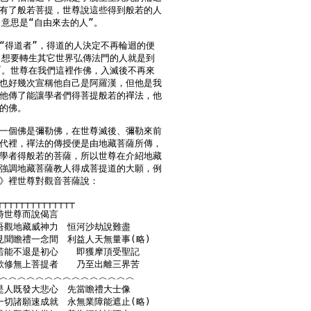
有了般若菩提，世尊說這些得到般若的人

意思是“自由來去的人”。

“得道者”，得道的人決定不再輪迴的便

，想要轉生其它世界弘傳法門的人就是到

”。世尊在我們這裡作佛，入滅後不再來

也好幾次宣稱他自己是阿羅漢，但他是我

他傳了能讓學者們得菩提般若的禪法，他

的佛。

一個佛是彌勒佛，在世尊滅後、彌勒來前

代裡，禪法的傳授便是由地藏菩薩所傳，

學者得般若的菩薩，所以世尊在介紹地藏

強調地藏菩薩教人得成菩提道的大願，例

》裡世尊對觀音菩薩說：

┬┬┬┬┬┬┬┬┬┬┬┬┬┬

爾時世尊而說偈言

║　吾觀地藏威神力　恒河沙劫說難盡

║　見聞瞻禮一念間　利益人天無量事(略)

║　若能不退是初心　　即獲摩頂受聖記

║　欲修無上菩提者　　乃至出離三界苦

︿︿︿︿︿︿︿︿︿︿︿︿︿︿︿

║　是人既發大悲心　先當瞻禮大士像

║　一切諸願速成就　永無業障能遮止(略)
