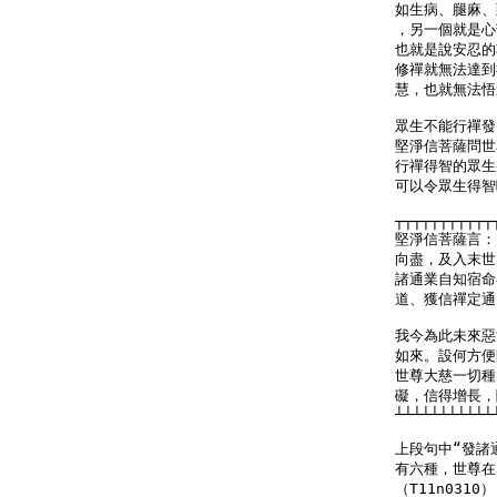
如生病、腿麻、
，另一個就是心
也就是說安忍的
修禪就無法達到
慧，也就無法悟
眾生不能行禪發
堅淨信菩薩問世
行禪得智的眾生
可以令眾生得智呢
┬┬┬┬┬┬┬┬┬┬┬
堅淨信菩薩言：
向盡，及入末世
諸通業自知宿命
道、獲信禪定通
我今為此未來惡
如來。設何方便
世尊大慈一切種
礙，信得增長，
┴┴┴┴┴┴┴┴┴┴┴
上段句中“發諸
有六種，世尊在
（T11n0310