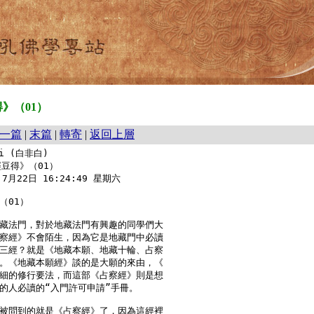
》（01）
一篇
|
末篇
|
轉寄
|
返回上層
i (白非白)

豆得》（01）

7月22日 16:24:49 星期六

01）

藏法門，對於地藏法門有興趣的同學們大

察經》不會陌生，因為它是地藏門中必讀

三經？就是《地藏本願、地藏十輪、占察

。《地藏本願經》談的是大願的來由，《

細的修行要法，而這部《占察經》則是想

的人必讀的“入門許可申請”手冊。

被問到的就是《占察經》了，因為這經裡
