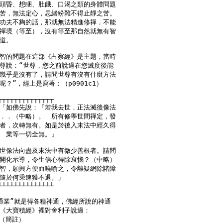
頭昏、想睏、肚餓、口渴之類的身體問題

苦，無法定心，思緒紛雜不得止靜之苦。

功夫不夠的話，那就無法精進修禪，不能

禪境（等至），沒有等至那自然就無有智

道。

智的問題在這部《占察經》是主題，當時

尊說：“世尊，您之前說過在您滅度後能

幾乎是沒有了，請問世尊有沒有什麼方法

？”，經上是寫著：（p0901c1）

┬┬┬┬┬┬┬┬┬┬┬┬┬┬

「如佛先說：『若我去世，正法滅後像法

．．（中略）。　所有修學世間禪定，發

者，次轉無有。如是於後入末法中經久得

　業等一切全無。』

世像法向盡及末法中有微少善根者。請問

開化示導，令生信心得除衰惱？（中略）

智，願興方便而曉喻之，令離疑網除諸障

隨於何乘速獲不退。」

┴┴┴┴┴┴┴┴┴┴┴┴┴┴

通業”就是得各種神通，佛經所說的神通

《大寶積經》裡對舍利子說過：

）（簡註）
