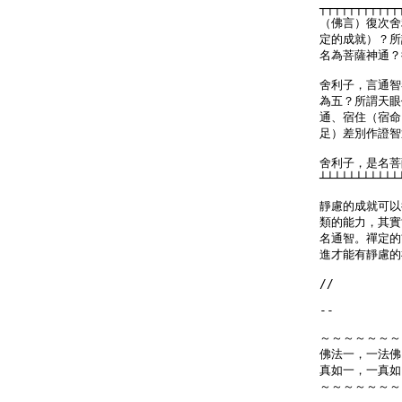
┬┬┬┬┬┬┬┬┬┬┬
（佛言）復次舍
定的成就）？所
名為菩薩神通？
舍利子，言通智
為五？所謂天眼
通、宿住（宿命
足）差別作證智
舍利子，是名菩
┴┴┴┴┴┴┴┴┴┴┴
靜慮的成就可以
類的能力，其實
名通智。禪定的
進才能有靜慮的
//

--

～～～～～～～
佛法一，一法佛
真如一，一真如
～～～～～～～