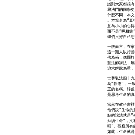
談到大家都很有
藏法門的同學更
什麼不同，本文
。本篇名為“豆
意為小小的心得
而不是“呷粗飽
學們只好自己想
一般而言，在家
這一類人以行善
佛為輔，偶爾打
聽法師講法，屬
追求解脫為重，
世尊弘法四十九
為“靜慮”，一
正的名稱。靜慮
是思考生命的真
當然在教科書裡
他們說“生命的
點的說法就是“
延續生命”，文
唄”。觀察所有
如此，生命就是