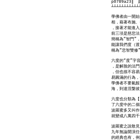
p0789a23
┴┴┴┴┴┴┴┴┴┴┴
學佛者由一開始
相，藉著布施、
，接著才能進入
前三項是慈悲法
簡稱為“智門”
能讓我們度（渡
稱為“悲智雙修”
六度的“度”字音
，是解脫的法門
，但也很不容易
易圓滿的行為，
學佛者不要氣餒
海，到達涅槃彼
六度也分類為【
了六度中的二個
波羅蜜多又叫作
就變成八萬四千
波羅蜜之說散見
九年無論開演任
的經典也有，例