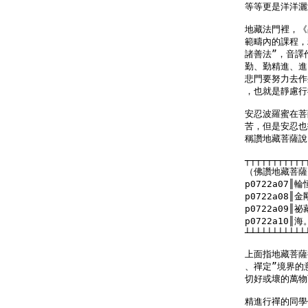
等等更是洋洋灑
地藏法門裡，《
範疇內的課程，精
諸善法”，音譯
勤、勤精進、進
悲門要努力去作
，也就是靜慮行
安忍波羅蜜在菩
苦，但是安忍也
稱讚地藏菩薩說：（
┬┬┬┬┬┬┬┬┬┬┬
（佛讚地藏菩薩
p0722a07
p0722a08
p0722a09
p0722a10║海。
┴┴┴┴┴┴┴┴┴┴┴
上面指地藏菩薩
、禪定”境界的
切好或壞的萬物
精進行禪的同學