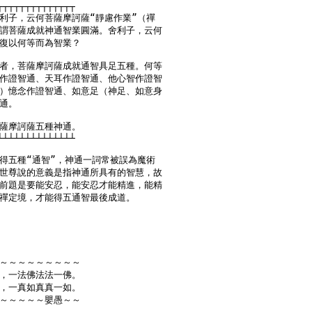
┬┬┬┬┬┬┬┬┬┬┬┬┬┬

利子，云何菩薩摩訶薩“靜慮作業”（禪

謂菩薩成就神通智業圓滿。舍利子，云何

復以何等而為智業？

者，菩薩摩訶薩成就通智具足五種。何等

作證智通、天耳作證智通、他心智作證智

）憶念作證智通、如意足（神足、如意身

通。

薩摩訶薩五種神通。

┴┴┴┴┴┴┴┴┴┴┴┴┴┴

得五種“通智”，神通一詞常被誤為魔術

世尊說的意義是指神通所具有的智慧，故

前題是要能安忍，能安忍才能精進，能精

禪定境，才能得五通智最後成道。

～～～～～～～～～

，一法佛法法一佛。

，一真如真真一如。

～～～～～嬰愚～～
