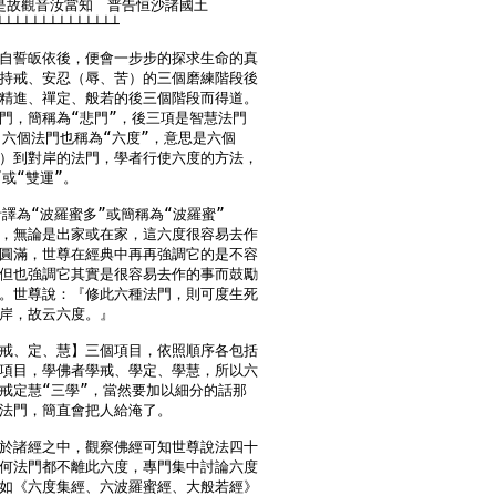
║　是故觀音汝當知　普告恒沙諸國土

┴┴┴┴┴┴┴┴┴┴┴┴┴┴

自誓皈依後，便會一步步的探求生命的真

持戒、安忍（辱、苦）的三個磨練階段後

精進、禪定、般若的後三個階段而得道。

門，簡稱為“悲門”，後三項是智慧法門

，六個法門也稱為“六度”，意思是六個

）到對岸的法門，學者行使六度的方法，

或“雙運”。

譯為“波羅蜜多”或簡稱為“波羅蜜”

，無論是出家或在家，這六度很容易去作

圓滿，世尊在經典中再再強調它的是不容

但也強調它其實是很容易去作的事而鼓勵

。世尊說：『修此六種法門，則可度生死

岸，故云六度。』

戒、定、慧】三個項目，依照順序各包括

項目，學佛者學戒、學定、學慧，所以六

戒定慧“三學”，當然要加以細分的話那

法門，簡直會把人給淹了。

於諸經之中，觀察佛經可知世尊說法四十

何法門都不離此六度，專門集中討論六度

如《六度集經、六波羅蜜經、大般若經》
