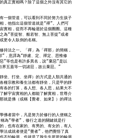
的真正實相嗎？除了這個之外沒有其它的

有一個管道，可以看到不同於努力生孩子

相，他指出這個管道就是“禪”。人們可

宙實相，從而不再輪迴於這個圈圈。這種

之為“菩提智、般若智、無上菩提”或者

或更令人臥倒的名稱。

修持法之一。「禪」為「禪那」的簡稱，

那”，意譯為“靜慮、定、禪定、思惟修

惡”等也是有許多異名，說“棄惡”是以

欲界五蓋等一切諸惡，故云棄惡。”

靜坐、打坐、坐禪）的方式是人類共通的

各種宗教和養生法都有靜坐，只是甲的靜

有各的打算，各人想、各人思，結果大不

了解宇宙實相的人都能了解實相，世尊介

那就是佛（或稱【覺者、如來】）的禪法

學佛者當中，凡是努力於修行的人便稱之

者稱為“學者”，修行之道的關鍵就是行

的，也有在家的、有男的、有女的，有人

學法成就者便是“覺者”，他們覺悟了真

也不怕輪迴，也就是了脫生生死死的輪迴
