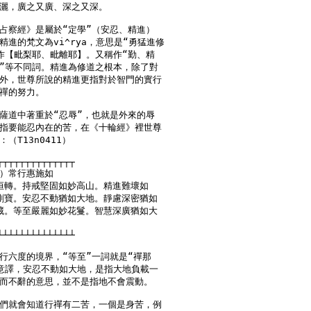
灑，廣之又廣、深之又深。

占察經》是屬於“定學”（安忍、精進）

進的梵文為vi^rya，意思是“勇猛進修

作【毗梨耶、毗離耶】。又稱作“勤、精

”等不同詞。精進為修道之根本，除了對

外，世尊所說的精進更指對於智門的實行

禪的努力。

薩道中著重於“忍辱”，也就是外來的辱

指要能忍內在的苦，在《十輪經》裡世尊

T13n0411）

┬┬┬┬┬┬┬┬┬┬┬┬┬┬

）常行惠施如　

║輪恒轉。持戒堅固如妙高山。精進難壞如

║金剛寶。安忍不動猶如大地。靜慮深密猶如

║祕藏。等至嚴麗如妙花鬘。智慧深廣猶如大



┴┴┴┴┴┴┴┴┴┴┴┴┴┴

行六度的境界，“等至”一詞就是“禪那

意譯，安忍不動如大地，是指大地負載一

而不辭的意思，並不是指地不會震動。

們就會知道行禪有二苦，一個是身苦，例
