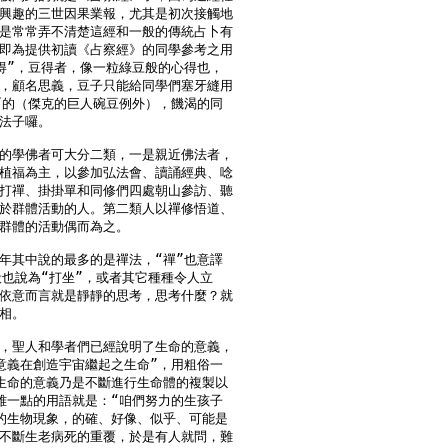
興趣的三世因果業報，尤其是初次接觸地

是常常弄不清楚這經和一般的傳統占卜有

即為提供初讀《占察經》的同學參考之用

得”，豆得者，像一粒綠豆般的心得也，

，顧名思義，豆子只能給同學們塞牙縫用

”的（傑克的巨人碗豆例外），饑渴的同

法子囉。

的學佛者可大分二類，一是親近佛法者，

植福為主，以參加弘法會、讀誦經典、唸

打禪、掛掛單和同修們四處朝山參訪、聽

於群體活動的人。第二類人以禪修悟道、

群體的活動偶而為之。

年其中說的最多的是禪法，“禪”也意譯

般也說為“打坐”，或者其它種種令人立

依意而言就是靜靜的思考，思考什麼？就

相。

，聖人和學者們已經說明了生命的意義，

意義在創造宇宙繼起之生命”，用粗俗一

生命的意義乃是不斷進行生命體的複製以

雅一點的用語就是：“咱們努力的生孩子

的生物現象，的確、好像、似乎、可能是

不斷生老病死的重覆，於是有人就問，難
