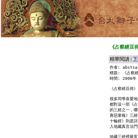
《占察經豆得
精華閱讀 |
下
作者: abstsa
標題: 《占察經
時間: 2006年 
《占察經豆得》（
很多同學喜愛地
都對這一部《占
的三經之一，哪
善惡業報》三經
十輪經》則是詳
入地藏真言法門
地藏三經裡最常