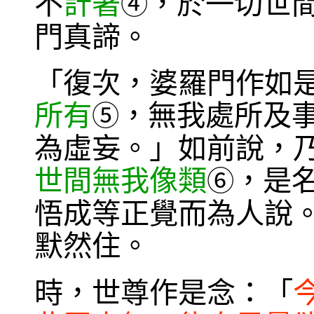
不
計著
，於一切世
④
門真諦。
「復次，婆羅門作如
所有
，無我處所及
⑤
為虛妄。」如前說，
世間無我像類
，是
⑥
悟成等正覺而為人說
默然住。
時，世尊作是念：「