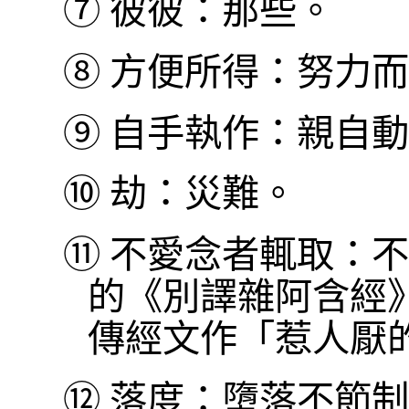
⑦
彼彼：那些。
⑧
方便所得：努力而
⑨
自手執作：親自動
⑩
劫：災難。
⑪
不愛念者輒取：不
的《別譯雜阿含經
傳經文作「惹人厭
⑫
落度：墮落不節制