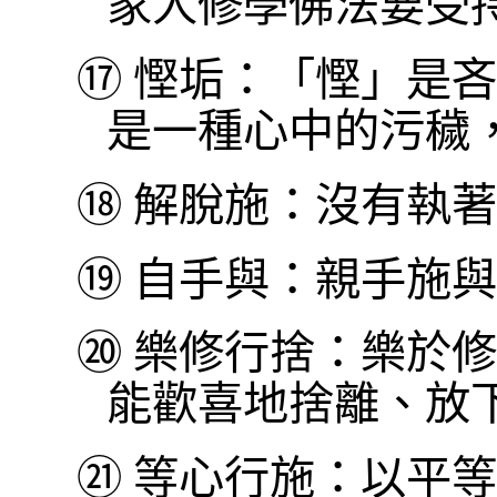
家人修學佛法要受
⑰
慳垢：「慳」是吝
是一種心中的污穢
⑱
解脫施：沒有執著
⑲
自手與：親手施與
⑳
樂修行捨：樂於修
能歡喜地捨離、放
㉑
等心行施：以平等