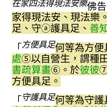
在家四法得現法安樂
佛告
家得現法安、現法樂
足、守
護具足、
善
ⓐ
方便具足
「
何等為方便
處
以自營生，謂種
⑤
書疏算畫
。於
彼彼
⑥
方便具足。
守護具足
「
何等為守護