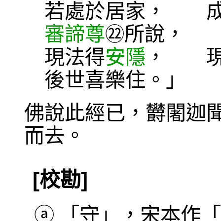
若處於居家， 成
審諦尊
所說
㉒
現法得
安隱
， 現
後世喜樂住。」
佛說此經已，欝闍迦
而去。
[校勘]
ⓐ
「守」，宋本作「