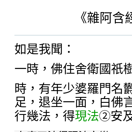
《
雜阿含
如是我聞：
一時，佛住舍衛國祇
時，有年少婆羅門名
足，退坐一面，白佛
行幾法，得
現法
安
②