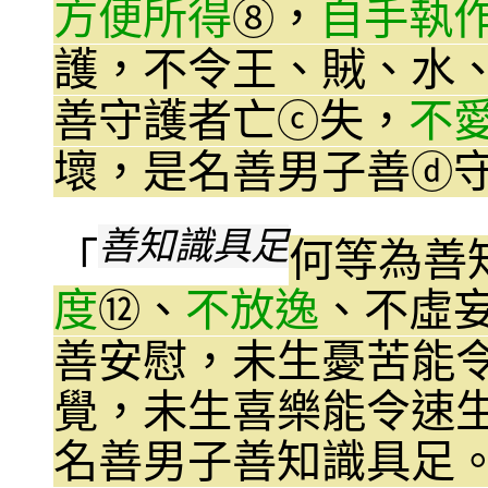
方便所得
，
自手執
⑧
護，不令王、賊、水
善守護者亡
失，
不
ⓒ
壞，是名善男子善
ⓓ
善知識具足
「
何等為善
度
、
不放逸
、不虛
⑫
善安慰，未生憂苦能
覺，未生喜樂能令速
名善男子善知識具足