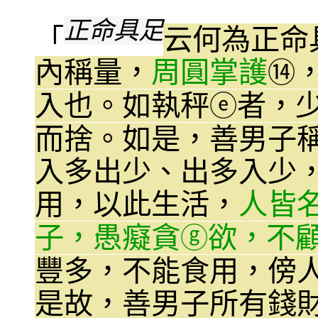
正命具足
「
云何為正命
內稱量，
周圓掌護
⑭
入也。如執秤
者，
ⓔ
而捨。如是，善男子
入多出少、出多入少
用，以此生活，
人皆
子，愚癡貪
欲，不
ⓖ
豐多，不能食用，傍
是故，善男子所有錢