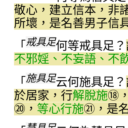
敬心，建立信本，非
所壞，是名善男子信
戒具足
「
何等戒具足？
不邪婬、不妄語、不
施具足
「
云何施具足？
於居家，行
解脫施
⑱
，
等心行施
，是
⑳
㉑