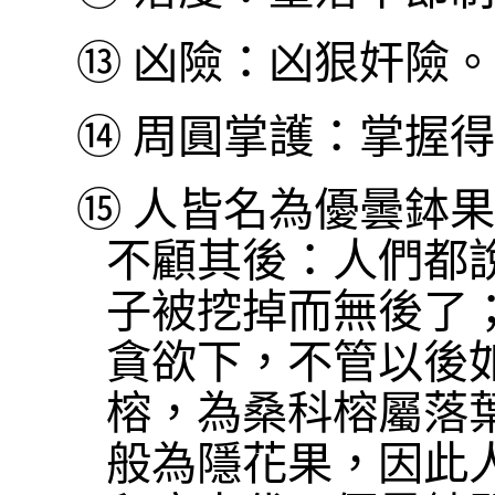
⑬
凶險：凶狠奸險。
⑭
周圓掌護：掌握得
⑮
人皆名為優曇鉢果
不顧其後：人們都
子被挖掉而無後了
貪欲下，不管以後
榕，為桑科榕屬落
般為隱花果，因此