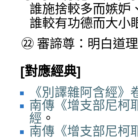
誰施捨較多而嫉妒
誰較有功德而大小
㉒
審諦尊：明白道理
[對應經典]
《別譯雜阿含經》卷
南傳《增支部尼柯耶
經
。
南傳《增支部尼柯耶