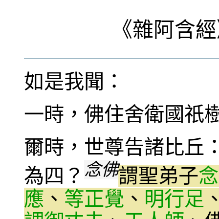
《
雜阿含經
如是我聞：
一時，佛住舍衛國祇
爾時，世尊告諸比丘
念佛
為四？
謂聖弟子
念
應
、
等正覺
、
明行足