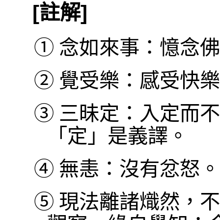
[註解]
①
念如來事：憶念佛
②
覺受樂：感受快樂
③
三昧定：入定而不
「定」是義譯。
④
無恚：沒有忿怒。
⑤
現法離諸熾然，不