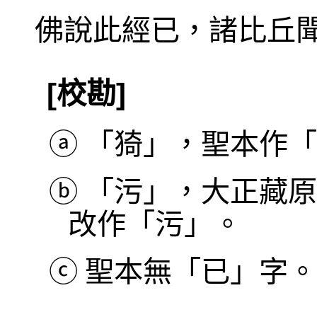
佛說此經已，諸比丘
[校勘]
ⓐ
「猗」，聖本作「
ⓑ
「污」，大正藏原
改作「污」。
ⓒ
聖本無「已」字。