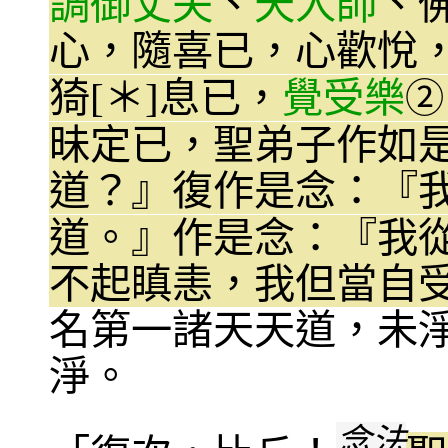
調御丈夫
、
天人師
、
心，隨喜已，心歡悅
猗[＊]息已，
覺受樂
②
昧定已，聖弟子作如
道？』復作是念：『
道。』作是念：『我
不起瞋恚，我但當自
名第一諸天天道，未
淨。
念法