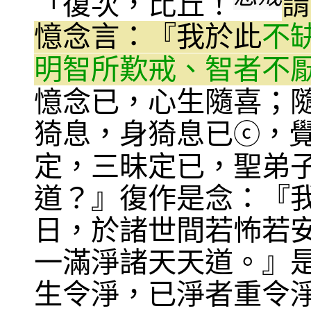
「復次，比丘！
謂
憶念言：『我於此
不
明智所歎戒、智者不
憶念已，心生隨喜；
猗息，身猗息已
，
ⓒ
定，三昧定已，聖弟
道？』復作是念：『
日，於諸世間若怖若
一滿淨諸天天道。』
生令淨，已淨者重令