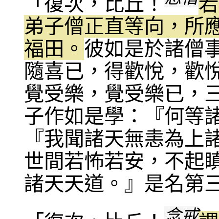
「復次，比丘！
若
弟子僧正直等向，所
福田。
彼如是於諸僧
隨喜已，得歡悅，歡
覺受樂，覺受樂已，
子作如是學：『何等
『我聞諸天無恚為上
世間若怖若安，不起
諸天天道。』是名第
念戒