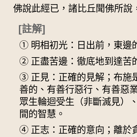
佛說此經已，諸比丘聞佛所說
[註解]
①
明相初光：日出前，東邊
②
正盡苦邊：徹底地到達苦
③
正見：正確的見解；布施
善的、有善行惡行、有善惡
眾生輪迴受生（非斷滅見）
間的智慧。
④
正志：正確的意向；離於