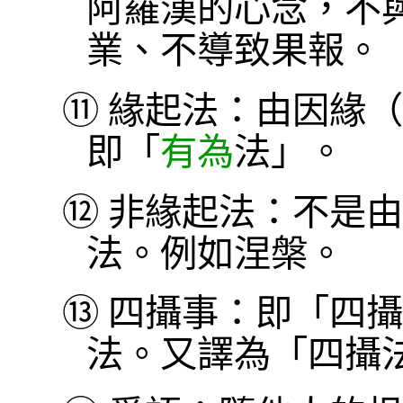
阿羅漢的心念，不
業、不導致果報。
⑪
緣起法：由因緣（
即「
有為
法」。
⑫
非緣起法：不是由
法。例如涅槃。
⑬
四攝事：即「四攝
法。又譯為「四攝