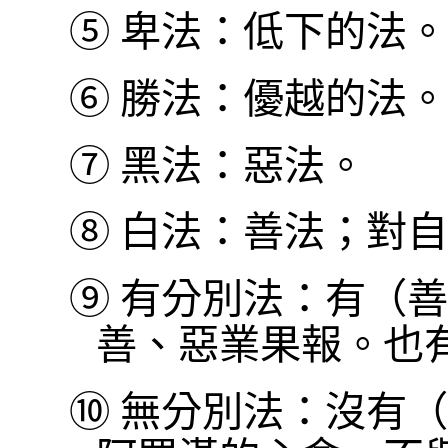
⑤
卑法：低下的法。
⑥
勝法：優越的法。
⑦
黑法：惡法。
⑧
白法：善法；對自
⑨
有分別法：有（善
善、惡業果報。也
⑩
無分別法：沒有（