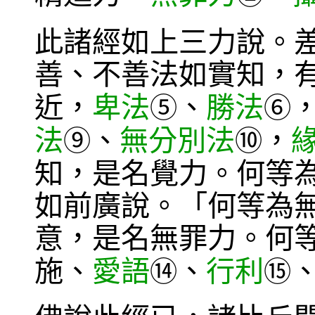
此諸經如上三力說。
善、不善法如實知，
近，
卑法
、
勝法
⑤
⑥
法
、
無分別法
，
⑨
⑩
知，是名覺力。何等
如前廣說。「何等為
意，是名無罪力。何
施、
愛語
、
行利
⑭
⑮