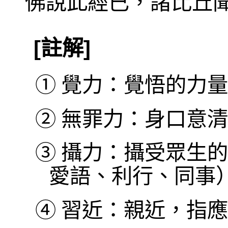
佛說此經已，諸比丘
[註解]
①
覺力：覺悟的力量
②
無罪力：身口意清
③
攝力：攝受眾生的
愛語、利行、同事
④
習近：親近，指應