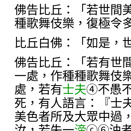
佛告比丘：「若世間
種歌舞伎樂，復極令
比丘白佛：「如是，
佛告比丘：「若有世
一處，作種種歌舞伎
處，若有
士夫
不愚
④
死，有人語言：『士
美色者所及大眾中過
汝，若失一
渧
油
ⓒ
⑥