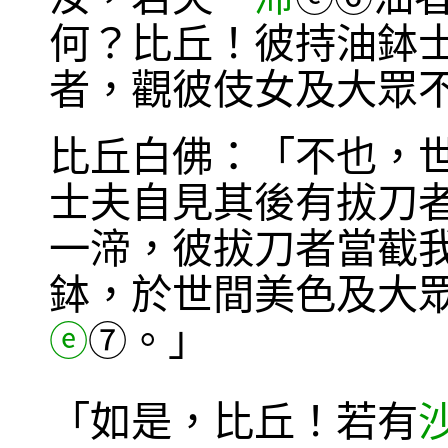
何？比丘！彼持油鉢
者，觀彼伎女及大眾
比丘白佛：「不也，
士夫自見其後有拔刀
一渧，彼拔刀者當截
鉢，於世間美色及大
。」
ⓔ
⑦
「如是，比丘！若有