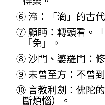
得樂。
⑥
渧：「滴」的古代
⑦
顧眄：轉頭看。「
「免」。
⑧
沙門、婆羅門：修
⑨
未曾至方：不曾到
⑩
言教利劍：佛陀的
斷煩惱）。