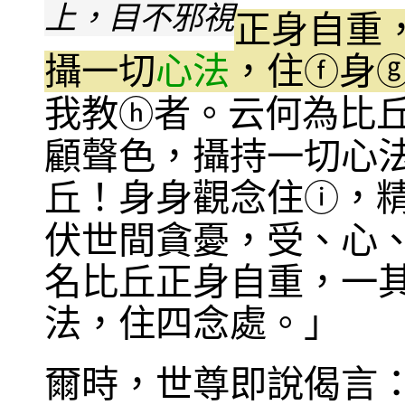
上，目不邪視
正身自重
攝一切
心法
，住
身
ⓕ
我教
者。云何為比
ⓗ
顧聲色，攝持一切心
丘！身身觀念住
，
ⓘ
伏世間貪憂，受、心
名比丘正身自重，一
法，住四念處。」
爾時，世尊即說偈言