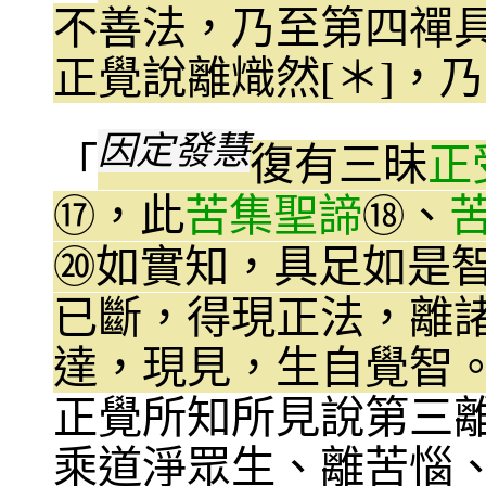
不善法，乃至第四禪
正覺說離熾然[＊]，
因定發慧
「
復有三昧
正
，此
苦集聖諦
、
⑰
⑱
如實知，具足如是
⑳
已斷，得現正法，離諸
達，現見，生自覺智
正覺所知所見說第三離
乘道淨眾生、離苦惱