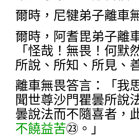
爾時，尼犍弟子離車
爾時，阿耆毘弟子離
「怪哉！無畏！何默
所說、所知、所見、
離車無畏答言：「我
聞世尊沙門瞿曇所說
曇說法而不隨喜者，
不饒益苦
。」
㉓