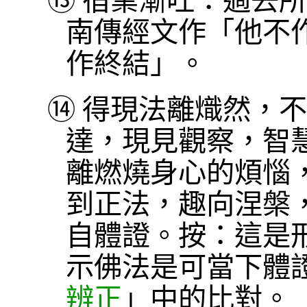
⑬
宿業漸吐：過去所
南傳經文作「他不
作終結」。
⑭
得現法離熾然，不
達，現見觀察，智
離燃燒身心的煩惱
到正法，趣向涅槃
自體證。按：這是
示佛法是可當下體
辨正
」中的比對。