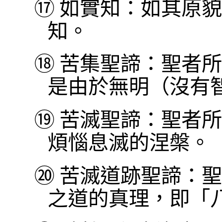
⑰
如實知：如其原貌
知。
⑱
苦集聖諦：聖者所
是由於無明（沒有
⑲
苦滅聖諦：聖者所
煩惱息滅的涅槃。
⑳
苦滅道跡聖諦：聖
之道的真理，即「