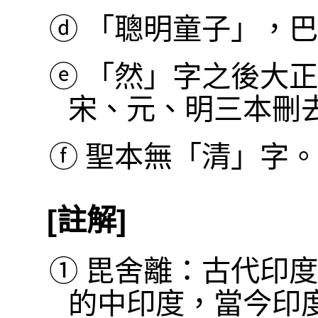
ⓓ
「聰明童子」，巴利本作
ⓔ
「然」字之後大正
宋、元、明三本刪
ⓕ
聖本無「清」字。
[註解]
①
毘舍離：古代印度
的中印度，當今印