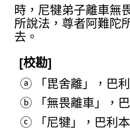
時，尼犍弟子離車無
所說法，尊者阿難陀
去。
[校勘]
ⓐ
「毘舍離」，巴利本作
ⓑ
「無畏離車」，巴利本作
ⓒ
「尼犍」，巴利本作 