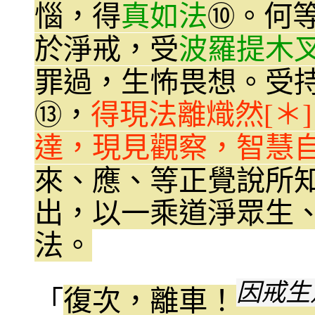
惱，得
真如法
。何
⑩
於淨戒，受
波羅提木
罪過，生怖畏想。受
，
得現法離熾然[＊
⑬
達，現見觀察，智慧
來、應、等正覺說所知
出，以一乘道淨眾生
法。
因戒生
「
復次，離車！