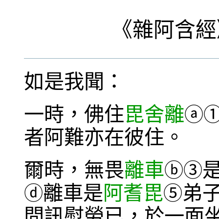
《
雜阿含經
如是我聞：
一時，佛住
毘舍離
ⓐ
者阿難亦在彼住。
爾時，無畏
離車
ⓑ
③
離車是
阿耆毘
弟
ⓓ
⑤
問訊慰勞已，於一面