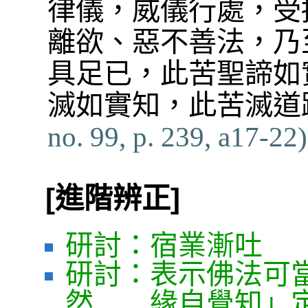
律儀，威儀行處，受
離欲、惡不善法，乃
具足已，此苦聖諦如
滅如實知，此苦滅道
no. 99, p. 239, a17-22)
[進階辨正]
研討：宿業漸吐
研討：表示佛法可
然……緣自覺知」