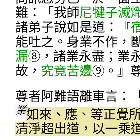
難：「我師
尼犍子
滅
諸弟子說如是道：『
能吐之。身業不作，
漏
，諸業永盡；業
⑧
故，
究竟苦邊
。』
⑨
尊者阿難語離車言：
業
如來、應、等正覺所
清淨超出道，以一乘