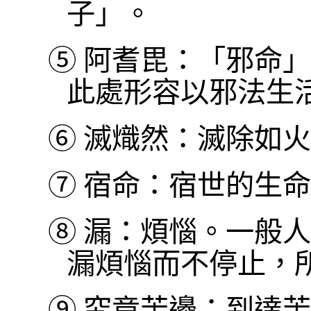
子」。
⑤
阿耆毘：「邪命」
此處形容以邪法生
⑥
滅熾然：滅除如火
⑦
宿命：宿世的生命
⑧
漏：煩惱。一般人
漏煩惱而不停止，
⑨
究竟苦邊：到達苦