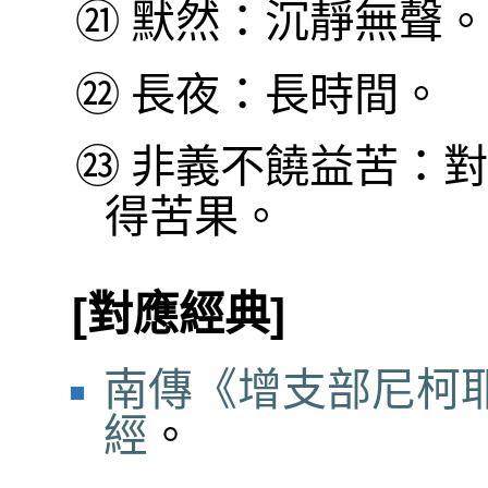
㉑
默然：沉靜無聲。
㉒
長夜：長時間。
㉓
非義不饒益苦：對
得苦果。
[對應經典]
南傳《增支部尼柯耶
經
。