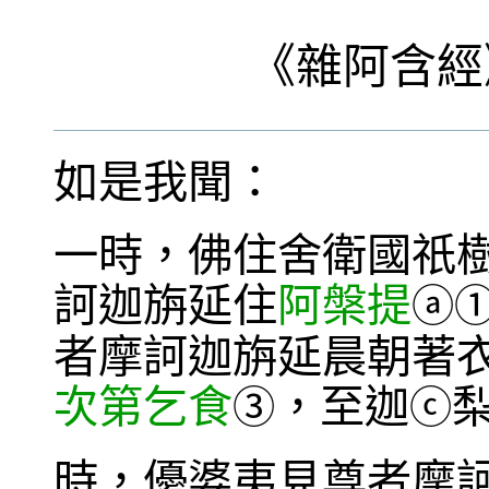
《
雜阿含經
如是我聞：
一時，佛住舍衛國祇
訶迦旃延住
阿槃提
ⓐ
者摩訶迦旃延晨朝著
次第乞食
，至迦
③
ⓒ
時，優婆夷見尊者摩