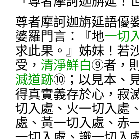
「尊者摩訶迦旃延！
尊者摩訶迦旃延語優
婆羅門言：『地
一切
求此果。』姊妹！若
受，
清淨鮮白
者，
⑨
滅道跡
；以見本、
⑩
得真實義存於心，寂
切入處、火一切入處
處、黃一切入處、赤
一切入處、識一切入