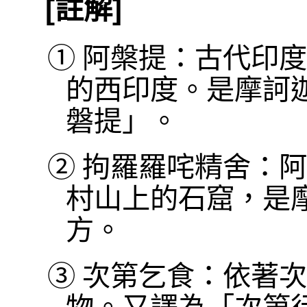
[註解]
①
阿槃提：古代印度
的西印度。是摩訶
磐提」。
②
拘羅羅咤精舍：阿
村山上的石窟，是
方。
③
次第乞食：依著次