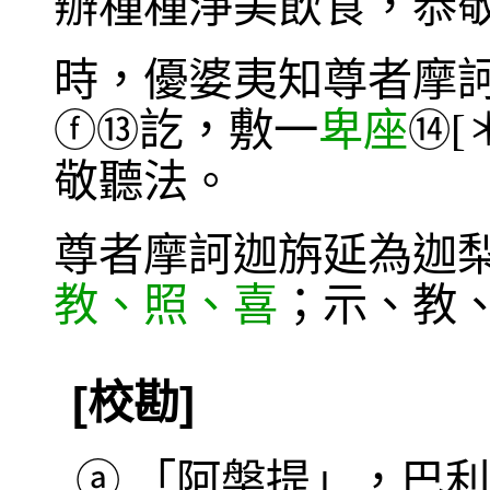
辦種種淨美飲食，恭
時，優婆夷知尊者摩
訖，敷一
卑座
ⓕ
⑬
⑭
敬聽法。
尊者摩訶迦旃延為迦
教、照、喜
；示、教
[校勘]
ⓐ
「阿槃提」，巴利本作