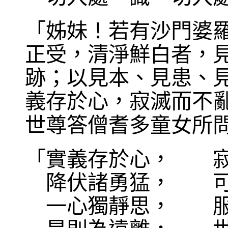
「姊妹！若有沙門婆
正受，清淨鮮白者，
跡；以見本、見患、
義存於心，寂滅而不
世尊答僧耆多童女所
「實義存於心， 寂
降伏諸勇猛， 可
一心獨靜思， 服