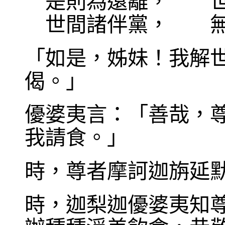
是則為遠離， 世
世間諸伴黨， 無
「如是，姊妹！我解
偈。」
優婆夷言：「善哉，
我請食。」
時，尊者摩訶迦旃延
時，迦梨迦優婆夷知