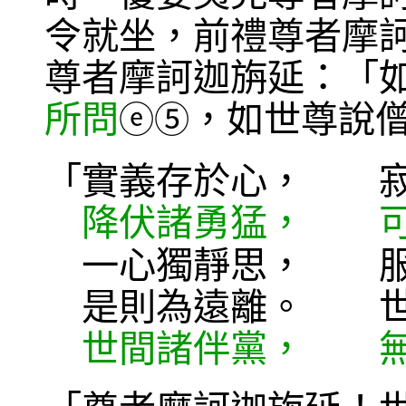
令就坐，前禮尊者摩
尊者摩訶迦旃延：「
所問
，如世尊說
ⓔ
⑤
「實義存於心， 寂
降伏諸勇猛， 可
一心獨靜思， 服
是則為遠離。 世
世間諸伴黨， 無