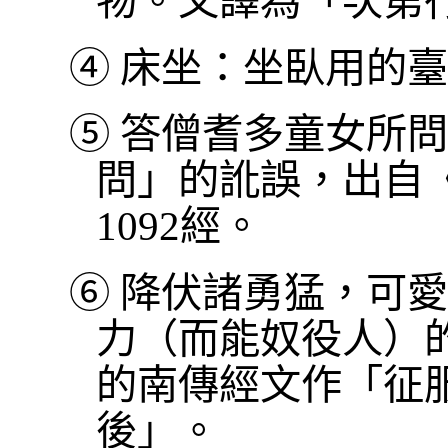
物。又譯為「次第
④
床坐：坐臥用的臺
⑤
答僧耆多童女所問
問」的訛誤，出自
1092經。
⑥
降伏諸勇猛，可愛
力（而能奴役人）
的南傳經文作「征
後」。