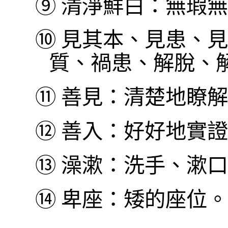
⑨
清淨鮮白：無瑕無
⑩
見其本、見患、見
質、禍患、解脫、
⑪
善見：清楚地瞭解
⑫
善入：好好地實證
⑬
澡漱：洗手、漱口
⑭
卑座：矮的座位。