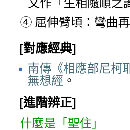
文作「生相隨順之
④
屈伸臂頃：彎曲再
[對應經典]
南傳《相應部尼柯耶
無想經
。
[進階辨正]
什麼是「聖住」