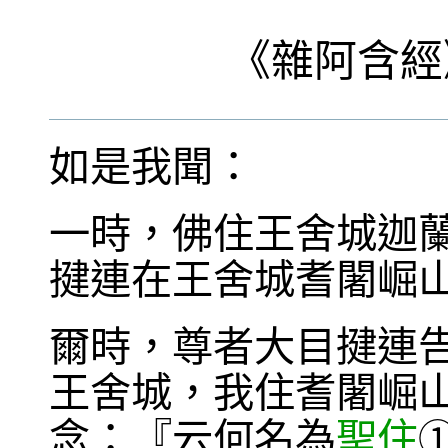
《
雜阿含經
如是我聞：
一時，佛住王舍城迦
揵連在王舍城耆闍崛
爾時，尊者大目揵連
王舍城，我住耆闍崛
念：『云何名為
聖住