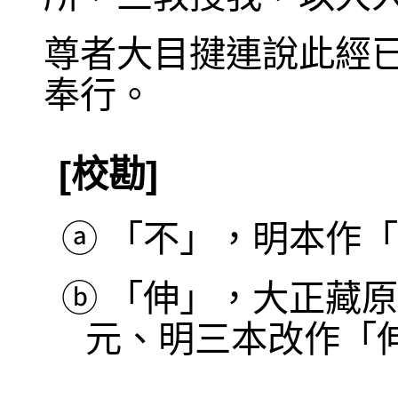
尊者大目揵連說此經
奉行。
[校勘]
ⓐ
「不」，明本作「
ⓑ
「伸」，大正藏原
元、明三本改作「