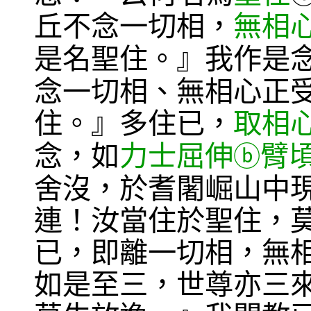
丘不念一切相，
無相
是名聖住。』我作是
念一切相、無相心正
住。』多住已，
取相
念，如
力士
屈伸
臂
ⓑ
舍沒，於耆闍崛山中
連！汝當住於聖住，
已，即離一切相，無
如是至三，世尊亦三