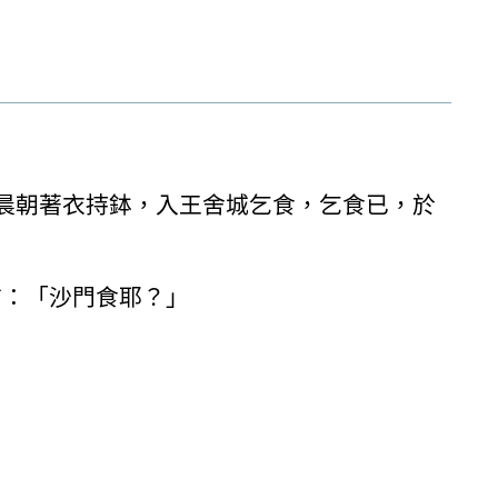
晨朝著衣持鉢，入王舍城乞食，乞食已，於
言：「沙門食耶？」