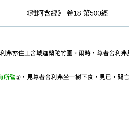
《
雜阿含經》
卷18
第500經
利弗亦住王舍城迦蘭陀竹園。爾時，尊者舍利弗
有所營
，見尊者舍利弗坐一樹下食，見已，問
②