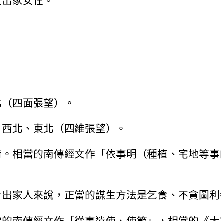
道出家女性。
北（四面張望）。
、西北、東北（四維張望）。
術。相當的南傳經文作「依事明（種植、宅地等事
對出家人來說，正當的謀生方法是乞食、不貪圖利
當的南傳經文作「從事遣使、使節」，相當的《大