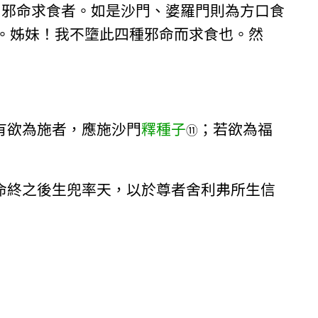
，邪命求食者。如是沙門、婆羅門則為方口食
。姊妹！我不墮此四種邪命而求食也。然
有欲為施者，應施沙門
釋種子
；若欲為福
⑪
命終之後生兜率天，以於尊者舍利弗所生信