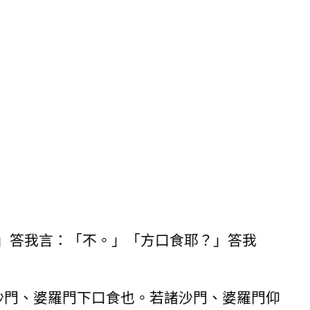
」答我言：「不。」「方口食耶？」答我
沙門、婆羅門下口食也。若諸沙門、婆羅門仰