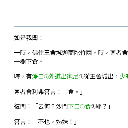
如是我聞：
一時，佛住王舍城迦蘭陀竹園。時，尊者舍
一樹下食。
時，有
淨口
外道出家尼
從王舍城出，
少
ⓐ
①
尊者舍利弗答言：「食。」
復問：「云何？沙門
下口
食
耶？」
ⓑ
③
答言：「不也，姊妹！」