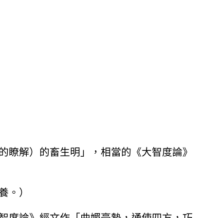
的瞭解）的畜生明」，相當的《大智度論》
養。）
智度論》經文作「曲媚豪勢，通使四方，巧