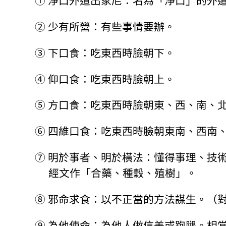
①
淨口外道出家尼：名為「淨口」的外
②
少有所營：有些事情要辦。
③
下口食：吃東西時臉朝下。
④
仰口食：吃東西時臉朝上。
⑤
方口食：吃東西時臉朝東、西、南、
⑥
四維口食：吃東西時臉朝東南、西南
⑦
明於事者、明於橫法：懂得事理、技
經文作「合藥、種穀、殖樹」。
⑧
邪命求食：以不正當的方法謀生。（
⑨
為他使命：為他人做信差或跑腿。相