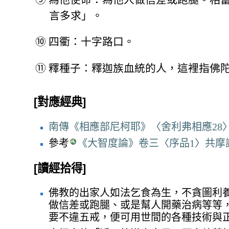
言多求」。
⑩
四衢：十字路口。
⑪
釋種子：釋迦族血統的人，這裡指佛
[對應經典]
南傳《相應部尼柯耶》〈舍利弗相應28〉
參考
《大智度論》卷三〈序品1〉共摩
[讀經拾得]
佛教的出家人如法乞食為生，不貪圖利
做信差或跑腿、或是幫人開藥治病等等
要不違五戒，便可用世間的各種技術與