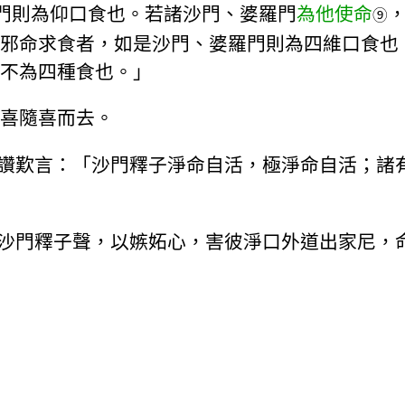
門則為仰口食也。若諸沙門、婆羅門
為他使命
⑨
邪命求食者，如是沙門、婆羅門則為四維口食也
不為四種食也。」
喜隨喜而去。
讚歎言：「沙門釋子淨命自活，極淨命自活；諸
沙門釋子聲，以嫉妬心，害彼淨口外道出家尼，