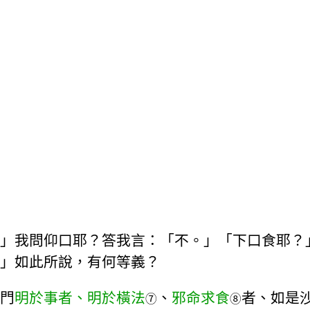
」我問仰口耶？答我言：「不。」「下口食耶？
」如此所說，有何等義？
門
明於事者、明於橫法
、
邪命求食
者、如是
⑦
⑧