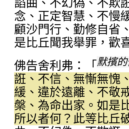
諂曲、不幻偽、不欺
念、正定智慧、不慢
顧沙門行、勤修自省
是比丘聞我舉罪，歡
默擯的
佛告舍利弗：「
誑、不信、無慚無愧
緩、違於遠離、不敬
槃、為命出家。如是
所以者何？此等比丘