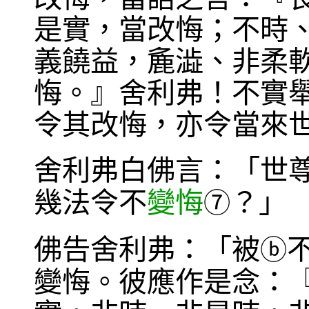
是實，當改悔；不時
義饒益，麁澁、非柔
悔。』舍利弗！不實
令其改悔，亦令當來
舍利弗白佛言：「世
幾法令不
變悔
？」
⑦
佛告舍利弗：「被
ⓑ
變悔。彼應作是念：