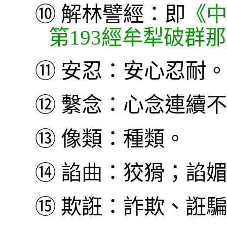
⑩
解林譬經：即
《中
第193經牟犁破群
⑪
安忍：安心忍耐。
⑫
繫念：心念連續不
⑬
像類：種類。
⑭
諂曲：狡猾；諂媚
⑮
欺誑：詐欺、誑騙