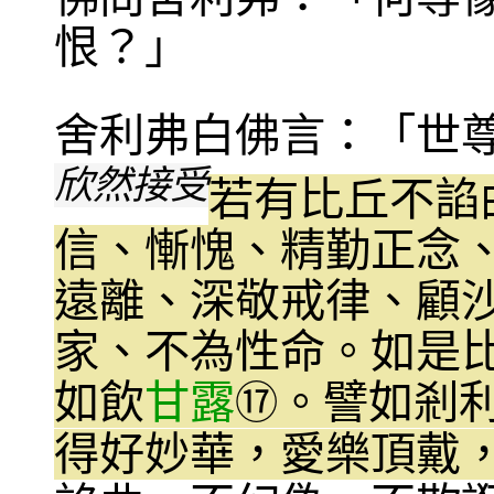
恨？」
舍利弗白佛言：「世
欣然接受
若有比丘不諂
信、慚愧、精勤正念
遠離、深敬戒律、顧
家、不為性命。如是
如飲
甘露
。譬如剎
⑰
得好妙華，愛樂頂戴