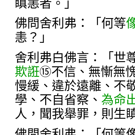
瞋恚者。」
佛問舍利弗：「何等
恚？」
舍利弗白佛言：「世
欺誑
不信、無慚無
⑮
慢緩、違於遠離、不
學、不自省察、
為命
人，聞我舉罪，則生
佛問舍利弗：「何等