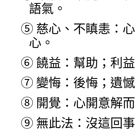
語氣。
⑤
慈心、不瞋恚：心
心。
⑥
饒益：幫助；利益
⑦
變悔：後悔；遺憾
⑧
開覺：心開意解而
⑨
無此法：沒這回事