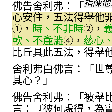
指陳他
佛告舍利弗：「
心安住，五法得舉他
，
時、不非時
，
①
②
軟、不麁澁
，
慈心
④
比丘具此五法，得舉
舍利弗白佛言：「世
其心？」
佛告舍利弗：「被舉
言：『彼何處得，為