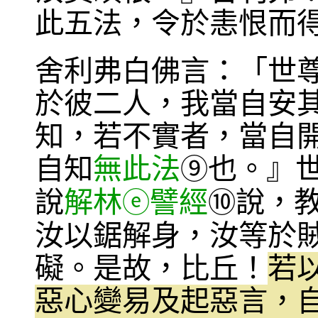
此五法，令於恚恨而
舍利弗白佛言：「世
於彼二人，我當自安
知，若不實者，當自
自知
無此法
也。』
⑨
說
解林
譬經
說，
ⓔ
⑩
汝以鋸解身，汝等於
礙。是故，比丘！
若
惡心變易及起惡言，