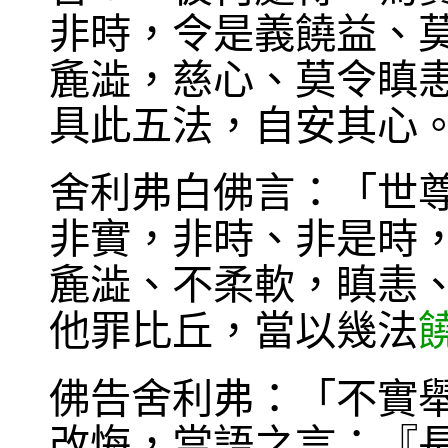
非時，令是義饒益、
麁澁，慈心、莫令瞋
具此五法，自安其心
舍利弗白佛言：「世
非實，非時、非是時
麁澁、不柔軟，瞋恚
他罪比丘，當以幾法
佛告舍利弗：「不實
改悔，當語之言：『