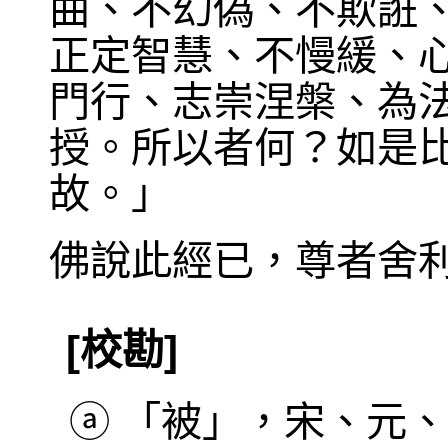
曲、不幻偽、不欺誑
正定智慧、不慢緩、
門行、志崇涅槃、為
授。所以者何？如是
故。」
佛說此經已，尊者舍
[校勘]
ⓐ
「被」，宋、元、