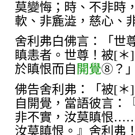
莫變悔；時、不非時
軟、非麁澁，慈心、
舍利弗白佛言：「世尊
瞋恚者。世尊！被[＊
於瞋恨而自
開覺
？
⑧
佛告舍利弗：「被[＊
自開覺，當語彼言：
非不實，汝莫瞋恨…
汝莫瞋恨。』舍利弗！