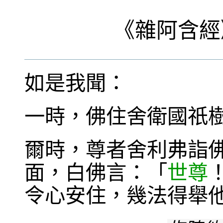
《
雜阿含經
如是我聞：
一時，佛住舍衛國祇
爾時，尊者舍利弗詣
面，白佛言：「
世尊
令心安住，幾法得舉