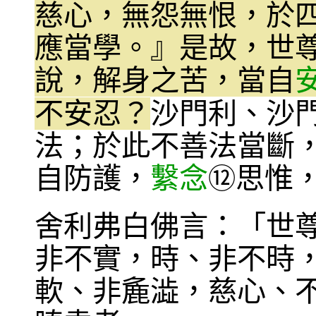
慈心，無怨無恨，於
應當學。』是故，世
說，解身之苦，當自
不安忍？
沙門利、沙
法；於此不善法當斷
自防護，
繫念
思惟
⑫
舍利弗白佛言：「世
非不實，時、非不時
軟、非麁澁，慈心、