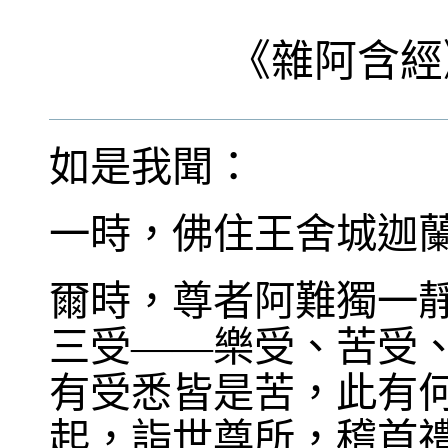
《
雜阿含經
如是我聞：
一時，佛住王舍城迦
爾時，尊者阿難獨一
三受——樂受、苦受
有受悉皆是苦，此有
起，詣世尊所，稽首