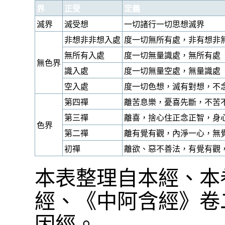
界
正受
定義
滅界
滅受想
一切諸行一切思想滅界
非想非非想入處
度一切無所有處，非有想非
無所有入處
度一切無量識處，無所有處
無色界
識入處
度一切無量空處，無量識處
空入處
度一切色想，滅有對想，不
第四禪
離苦息樂，憂喜先斷，不苦
第三禪
離喜，捨心住正念正智，身
色界
第二禪
離有覺有觀，內淨一心，無
初禪
離欲、惡不善法，有覺有觀
本表整理自本經、本卷
經、《中阿含經》卷二
因經。