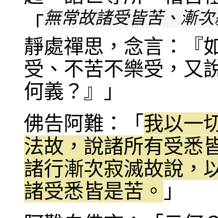
無常故諸受皆苦、漸次
「
靜處禪思，念言：『
受、不苦不樂受，又
何義？』」
佛告阿難：「
我以一
法故，說諸所有受悉
諸行漸次寂滅故說，
諸受悉皆是苦。
」