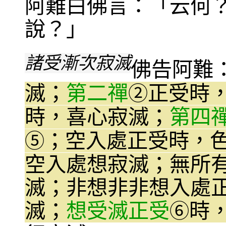
阿難白佛言：「云何
說？」
諸受漸次寂滅
佛告阿難
滅；
第二禪
正受時
②
時，喜心寂滅；
第四
；空入處正受時，
⑤
空入處想寂滅；無所
滅；非想非非想入處
滅；
想受滅正受
時
⑥