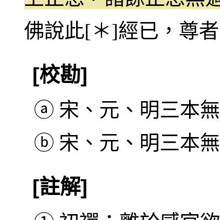
佛說此[＊]經已，尊
[校勘]
ⓐ
宋、元、明三本無
ⓑ
宋、元、明三本無
[註解]