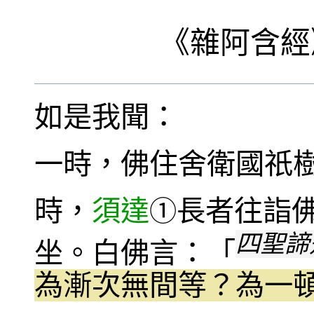
《
雜阿含經
如是我聞：
一時，佛住舍衛國祇
時，
須達
長者往詣
①
四聖諦
坐。白佛言：「
為漸次無間等？為一