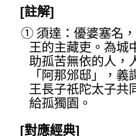
[註解]
①
須達：優婆塞名，
王的主藏吏。為城
助孤苦無依的人，
「阿那邠邸」，義
王長子祇陀太子共
給孤獨園。
[對應經典]