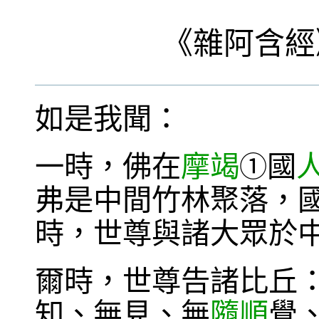
《
雜阿含經
如是我聞：
一時，佛在
摩竭
國
①
弗是中間竹林聚落，
時，世尊與諸大眾於
爾時，世尊告諸比丘
知、無見、無
隨順
覺