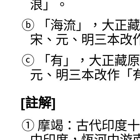
浪」。
ⓑ
「海流」，大正藏
宋、元、明三本改
ⓒ
「有」，大正藏原
元、明三本改作「
[註解]
①
摩竭：古代印度十
中印度，恆河中游