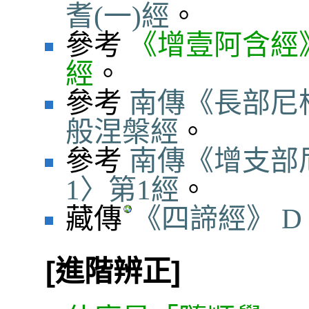
耆(一)經
。
參考
《增壹阿含經
經
。
參考
南傳《長部尼
般涅槃經
。
參考
南傳《增支部
1〉第1經
。
藏傳
《四諦經》 D 31
[進階辨正]