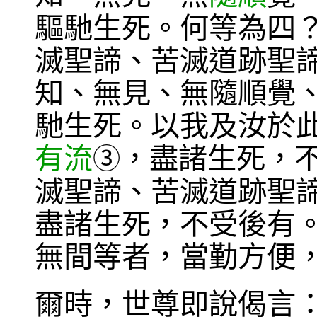
驅馳生死。何等為四
滅聖諦、苦滅道跡聖
知、無見、無隨順覺
馳生死。以我及汝於
有流
，盡諸生死，
③
滅聖諦、苦滅道跡聖
盡諸生死，不受後有
無間等者，當勤方便
爾時，世尊即說偈言