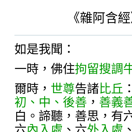
《
雜阿含經
如是我聞：
一時，佛住
拘留搜
調
爾時，
世尊
告諸
比丘
初、中、後善
，
善義
白。諦聽，善思，有
六
內入處
、六
外入處