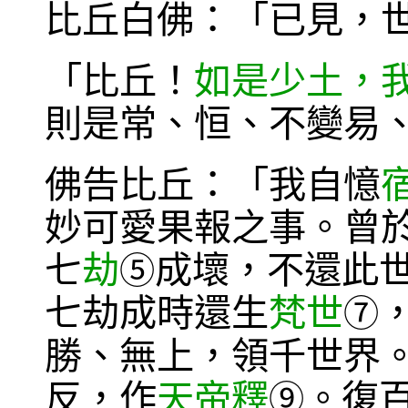
比丘白佛：「已見，
「比丘！
如是少土，
則是常、恒、不變易
佛告比丘：「我自憶
妙可愛果報之事。曾
七
劫
成壞，不還此
⑤
七劫成時還生
梵世
⑦
勝、無上，領千世界
反，作
天帝釋
。復
⑨