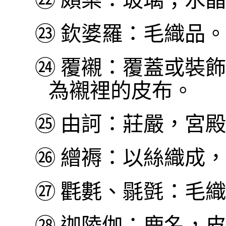
㉓
欽婆羅：毛織品。
㉔
覆襯：覆蓋或裝飾
為襯裡的皮布。
㉕
由訶：莊嚴，宮殿
㉖
繒褥：以絲織成，
㉗
氍氀、毾㲪：毛織
㉘
迦陵伽：鹿名，皮