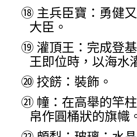
⑱
主兵臣寶：勇健又
大臣。
⑲
灌頂王：完成登基
王即位時，以海水
⑳
挍餝：裝飾。
㉑
幢：在高舉的竿柱
帛作圓桶狀的旗幟
㉒
頗梨：玻璃；水晶