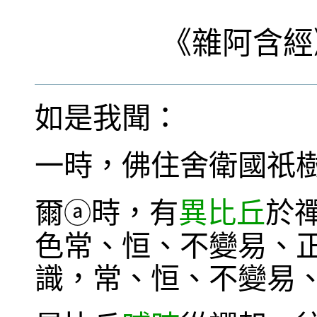
《
雜阿含經
如是我聞：
一時，佛住舍衛國祇
爾
時，有
異比丘
於
ⓐ
色常、恒、不變易、
識，常、恒、不變易