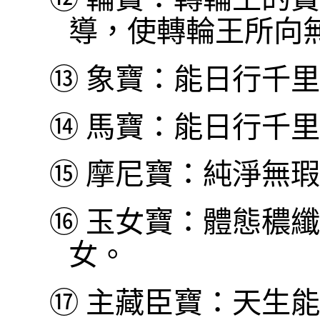
導，使轉輪王所向
⑬
象寶：能日行千里
⑭
馬寶：能日行千里
⑮
摩尼寶：純淨無瑕
⑯
玉女寶：體態穠纖
女。
⑰
主藏臣寶：天生能