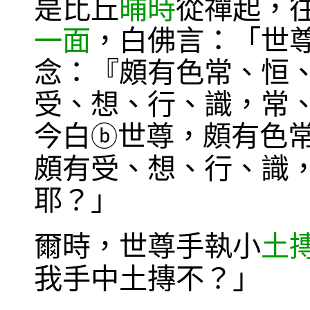
是比丘
晡時
從禪起，
一面
，白佛言：「世
念：『頗有色常、恒
受、想、行、識，常
今白
世尊，頗有色
ⓑ
頗有受、想、行、識
耶？」
爾時，世尊手執小
土
我手中土摶不？」