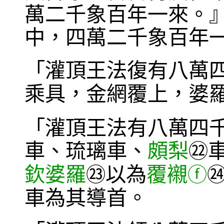
萬二千象百年一來。
中，四萬二千象百年
「灌頂王法復有八萬
乘具，金網覆上，婆
「灌頂王法有八萬四
車、琉璃車、
頗梨
㉒
欽婆羅
以為
覆襯
㉓
ⓕ
車為其導首。