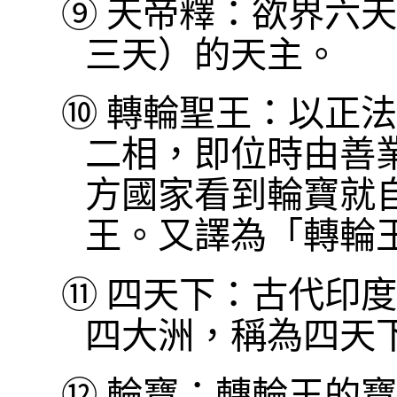
⑨
天帝釋：欲界六天
三天）的天主。
⑩
轉輪聖王：以正法
二相，即位時由善
方國家看到輪寶就
王。又譯為「轉輪
⑪
四天下：古代印度
四大洲，稱為四天
⑫
輪寶：轉輪王的寶