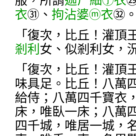
服，所謂
迦尸細
衣
ⓙ
衣
、
拘沾婆
衣
㉛
ⓜ
㉜
「復次，比丘！灌頂
剎利
女、似剎利女，
「復次，比丘！灌頂
味具足。比丘！八萬
給侍；八萬四千寶衣
床，唯臥一床；八萬
四千城，唯居一城，