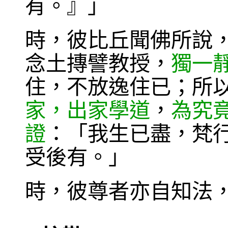
有。』」
時，彼比丘聞佛所說
念土摶譬教授，
獨一
住，不放逸住已；所
家，出家學道
，
為究
證
：「我生已盡，梵
受後有。」
時，彼尊者亦自知法