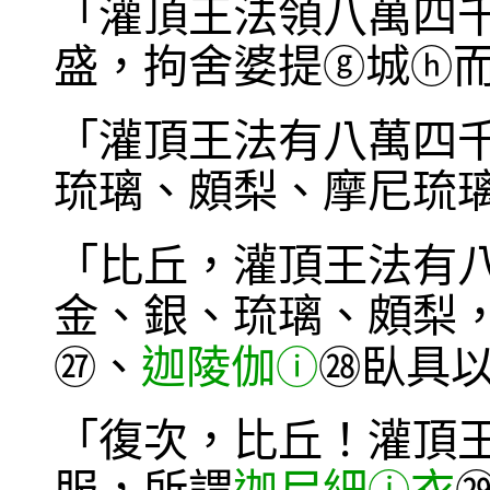
「灌頂王法領八萬四
盛，拘舍婆提
城
ⓖ
ⓗ
「灌頂王法有八萬四
琉璃、頗梨、摩尼琉
「比丘，灌頂王法有
金、銀、琉璃、頗梨
、
迦陵伽
臥具
㉗
ⓘ
㉘
「復次，比丘！灌頂