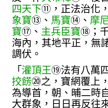
四天下
，正法治化
⑪
象寶
、
馬寶
、
摩
⑬
⑭
寶
、
主兵臣寶
；
⑰
⑱
海內，其地平正，無
調伏。
「
灌頂王
法有八萬
⑲
挍餝
之，寶網覆上
⑳
為導首，朝、晡二時
大群象，日日再反往