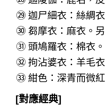
㉙
迦尸細衣：絲綢衣
㉚
芻摩衣：麻衣。另
㉛
頭鳩羅衣：棉衣。
㉜
拘沾婆衣：羊毛衣
㉝
紺色：深青而微紅
[對應經典]