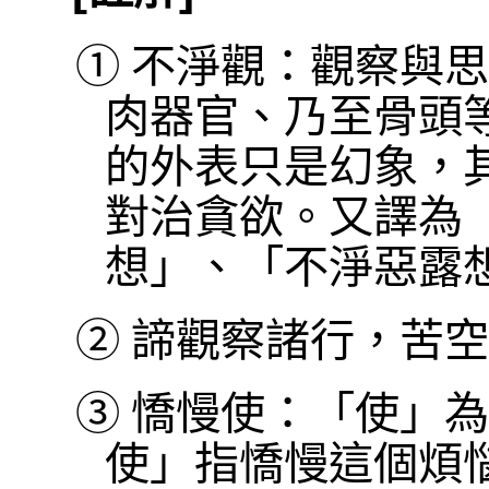
①
不淨觀：觀察與思
肉器官、乃至骨頭
的外表只是幻象，
對治貪欲。又譯為
想」、「不淨惡露
②
諦觀察諸行，苦空
③
憍慢使：「使」為
使」指憍慢這個煩