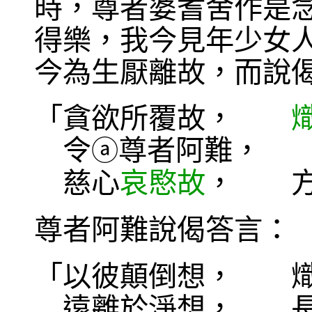
時，尊者婆耆舍作是
得樂，我今見年少女
今為生厭離故，而說
「貪欲所覆故，
令
尊者阿難， 
ⓐ
慈心
哀愍故
， 方
尊者阿難說偈答言：
「以彼顛倒想， 熾
遠離於淨想， 長