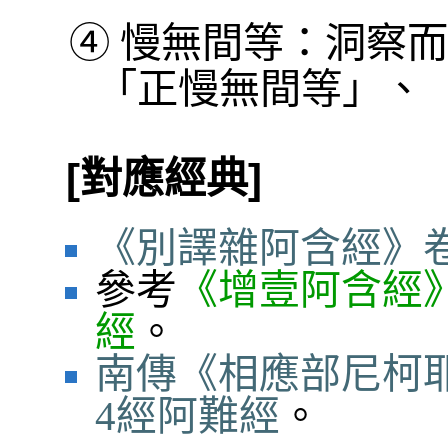
④
慢無間等：洞察而
「正慢無間等」、
[對應經典]
《別譯雜阿含經》卷
參考
《增壹阿含經》
經
。
南傳《相應部尼柯
4經阿難經
。