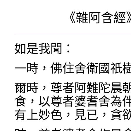
《
雜阿含經
如是我聞：
一時，佛住舍衛國祇
爾時，尊者阿難陀晨
食，以尊者婆耆舍為
有上妙色，見已，貪