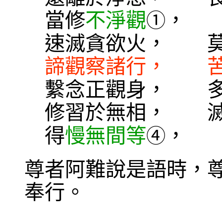
當修
不淨觀
， 
①
速滅貪欲火， 莫
諦觀察諸行， 苦
繫念正觀身， 多
修習於無相， 
得
慢無間等
， 
④
尊者阿難說是語時，
奉行。