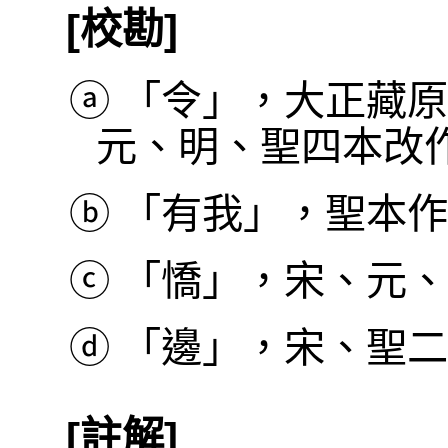
[校勘]
ⓐ
「令」，大正藏原
元、明、聖四本改
ⓑ
「有我」，聖本作
ⓒ
「憍」，宋、元、
ⓓ
「邊」，宋、聖二
[註解]