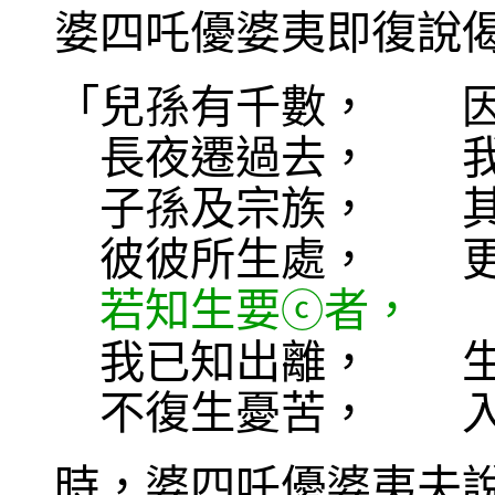
婆四吒優婆夷即復說
「兒孫有千數， 因
長夜遷過去， 我
子孫及宗族， 其
彼彼所生處， 更
若知生要
者， 
ⓒ
我已知出離， 生
不復生憂苦， 入
時，婆四吒優婆夷夫