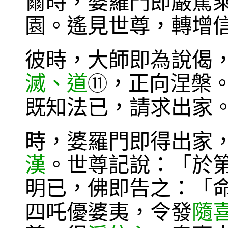
爾時，婆羅門即嚴駕
園。遙見世尊，轉增
彼時，大師即為說偈
滅、道
，正向涅槃
⑪
既知法已，請求出家
時，婆羅門即得出家
漢
。世尊記說：「於
明已，佛即告之：「
四吒優婆夷，令發
隨