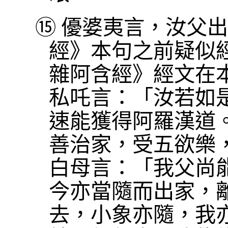
⑮
優婆夷言，汝父出
經》本句之前疑似
雜阿含經》經文在
私吒言：「汝若如
速能獲得阿羅漢道
善治家，受五欲樂
白母言：「我父尚
今亦當隨而出家，
去，小象亦隨，我