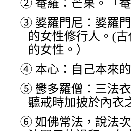
②
菴羅：芒果。「菴
③
婆羅門尼：婆羅門
的女性修行人。(
的女性。）
④
本心：自己本來的
⑤
鬱多羅僧：三法衣
聽戒時加披於內衣
⑥
如佛常法，說法次