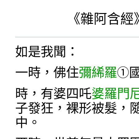
《
雜阿含經
如是我聞：
一時，佛住
彌絺羅
①
時，有婆四吒
婆羅門
子發狂，裸形被髮，
中。