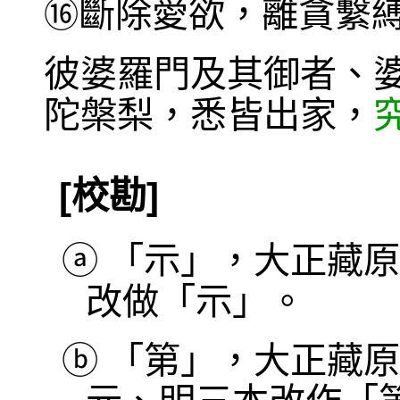
斷除愛欲，離貪繫
⑯
彼婆羅門及其御者、
陀槃梨，悉皆出家，
[校勘]
ⓐ
「示」，大正藏原
改做「示」。
ⓑ
「第」，大正藏原