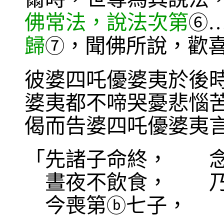
佛常法，說法次第
⑥
歸
，聞佛所說，歡
⑦
彼婆四吒優婆夷於後
婆夷都不啼哭憂悲惱
偈而告婆四吒優婆夷
「先諸子命終， 念
晝夜不飲食， 乃
今喪第
七子， 
ⓑ