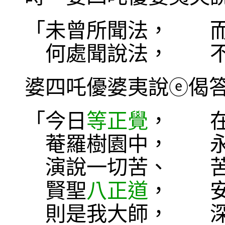
「未曾所聞法， 而
何處聞說法， 不
婆四吒優婆夷說
偈
ⓔ
「今日
等正覺
， 在
菴羅樹園中， 永
演說一切苦、 
賢聖
八正道
， 安
則是我大師， 深