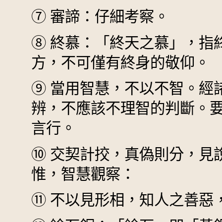
⑦
審諦：仔細考察。
⑧
終慕：「終天之慕」，指
方，不可僅有終身的敬仰。
⑨
當用智慧，不以不智。經
辨，不應該不理智的判斷。
言行。
⑩
交契計挍，真偽則分，見
惟，智慧觀察：
⑪
不以見形相，知人之善惡