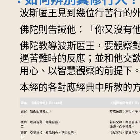
波斯匿王見到幾位行苦行的
佛陀則告誡他：「你又沒有
佛陀教導波斯匿王，要觀察
遇苦難時的反應；並和他交
用心、以智慧觀察的前提下
本經的各對應經典中所教的
譯本
《雜阿含經》第1148經
《別譯雜阿含經》第7
觀察
親近觀其戒行。
持戒破戒；淨行不淨
一
觀察
經諸苦難，堪能自辨。
若其父母，親里眷屬
二
逼迫，而不犯戒。
觀察
交契計挍，真偽則分，見說知明。
欲試其智，聽其所說
三