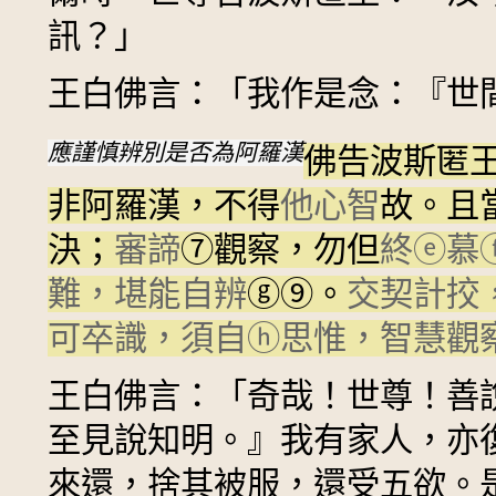
訊？」
王白佛言：「我作是念：『世
應謹慎辨別是否為阿羅漢
佛告波斯匿
非阿羅漢，不得
他心智
故。且
決；
審諦
⑦
觀察，勿但
終
ⓔ
慕
難，堪能自辨
ⓖ
⑨
。
交契計挍
可卒識，須自
ⓗ
思惟，智慧觀
王白佛言：「奇哉！世尊！善
至見說知明。』我有家人，亦
來還，捨其被服，還受五欲。