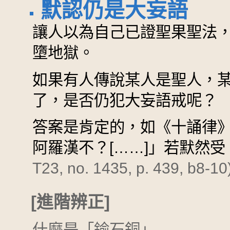
默認仍是大妄語
讓人以為自己已證聖果聖法
墮地獄。
如果有人傳說某人是聖人，
了，是否仍犯大妄語戒呢？
答案是肯定的，如《十誦律
阿羅漢不？[……]」若默然
T23, no. 1435, p. 439, b8-10
[進階辨正]
什麼是「鍮石銅」