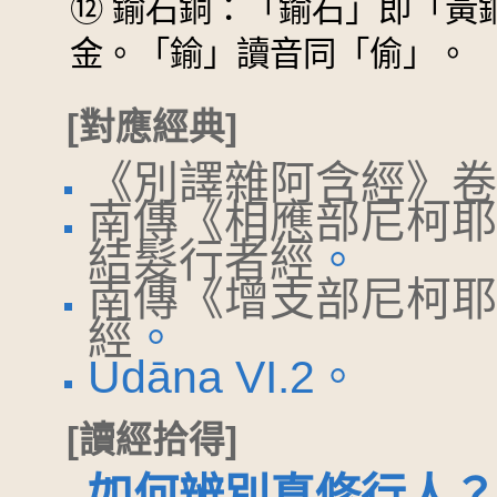
⑫
鍮石銅：「鍮石」即「黃
金。「鍮」讀音同「偷」。
[對應經典]
《別譯雜阿含經》卷
南傳《相應部尼柯耶
結髮行者經
。
南傳《增支部尼柯耶》
經
。
Udāna VI.2。
[讀經拾得]
如何辨別真修行人？