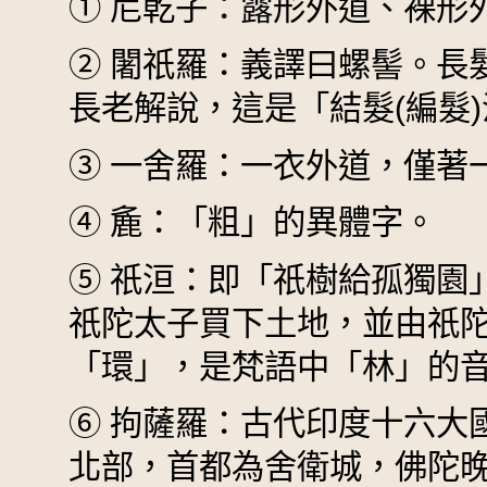
①
尼乾子：露形外道、裸形外
②
闍祇羅：義譯曰螺髻。長
長老解說，這是
「結髮(編髮
③
一舍羅：一衣外道，僅著
④
麁：「粗」的異體字。
⑤
祇洹：即「祇樹給孤獨園
祇陀太子買下土地，並由祇
「環」，是梵語中「林」的
⑥
拘薩羅：古代印度十六大
北部，首都為舍衛城，佛陀