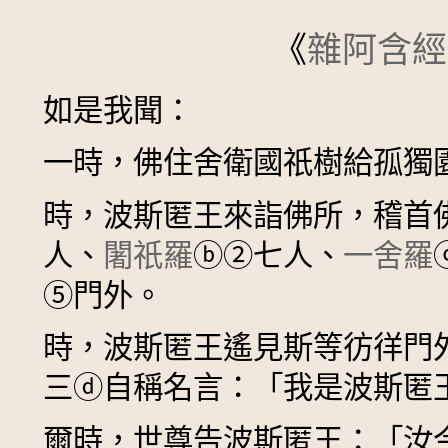
《
雜阿含經
如是我聞：
一時，佛住舍衛國祇樹給孤獨
時，波斯匿王來詣佛所，稽首
人、
闍祇羅
ⓑ
②
七人、
一舍羅
⑤
門外。
時，波斯匿王遙見斯等彷徉門
三
ⓓ
自稱名言：「我是波斯匿
爾時，世尊告波斯匿王：「汝