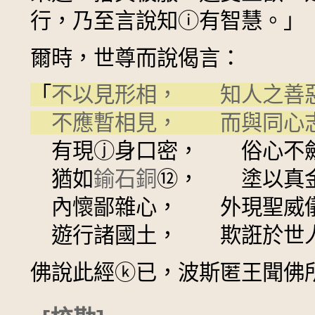
行，乃至言說知
ⓘ
有智慧。」
爾時，世尊而說偈言：
「
不以見形相， 知人之善
不應暫相見， 而與同心
有現
ⓙ
身口密， 俗心不
猶如
鍮石銅
⑫
， 塗以真
內懷鄙雜心， 外現聖威
遊行諸國土， 欺誑於世
佛說此經
ⓚ
已，波斯匿王聞佛