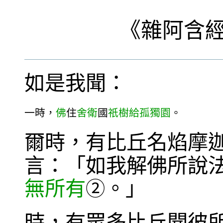
《
雜阿含
如是我聞：
一時，
佛
住
舍衛
國
祇樹給孤獨園
。
爾時，有比丘名焰摩
言：「如我解佛所說
無所有
。」
②
時，有眾多比丘聞彼