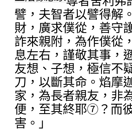
尊者舍利弗
譬，夫智者以譬得解
財，廣求僕從，善守
詐來親附，為作僕從
息左右，謹敬其事，
友想、子想，極信不
刀，以斷其命。焰摩
家，為長者親友，非
便，至其終耶
？而
⑦
害。」