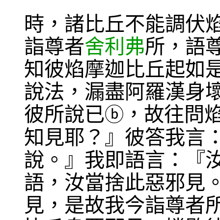
時，諸比丘不能調伏
詣尊者
舍利弗
所，語
知彼焰摩迦比丘起如
說法，漏盡阿羅漢身
彼所說已
，故往問
ⓑ
知見耶？』彼答我言
說。』我即語言：『
語，汝當捨此惡邪見
見，是故我今詣尊者