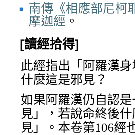
南傳《相應部尼柯耶
摩迦經
。
[讀經拾得]
此經指出「阿羅漢身
什麼這是邪見？
如果阿羅漢仍自認是
見」，若說命終後什
見」。本卷第106