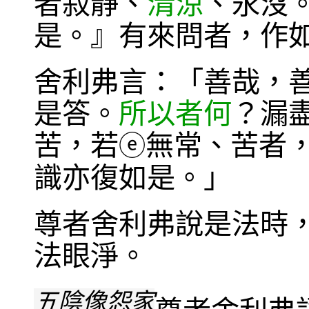
者寂靜、
清涼
、永沒
是。』有來問者，作
舍利弗言：「善哉，
是答。
所以者何
？漏
苦，若
無常、苦者
ⓔ
識亦復如是。」
尊者舍利弗說是法時
法眼淨。
五陰像怨家