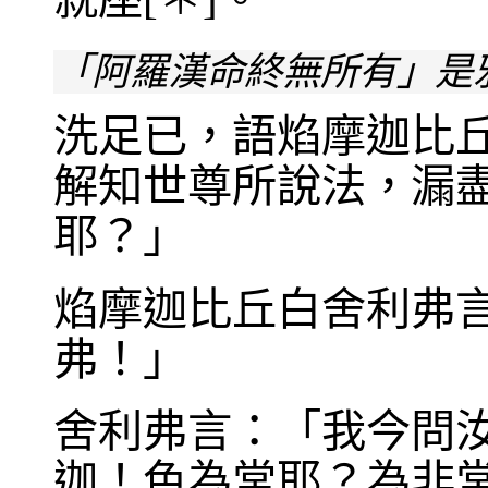
「阿羅漢命終無所有」是
洗足已，語焰摩迦比
解知世尊所說法，漏
耶？」
焰摩迦比丘白舍利弗
弗！」
舍利弗言：「我今問
迦！色為常耶？為非