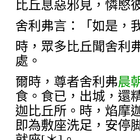
比丘息惡邪見，憐愍
舍利弗言：「如是，
時，眾多比丘聞舍利
處。
爾時，尊者舍利弗
晨
食。食已，出城，還
迦比丘所。時，焰摩
即為敷座洗足，安停
就座[＊]。