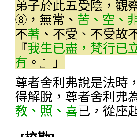
弟子於此五受陰，觀
，無常、
苦、空、
⑧
不
著
、不受、不受故
『
我生已盡，梵行已
有
。』」
尊者舍利弗說是法時
得解脫，尊者舍利弗
教、照、喜
已，從座