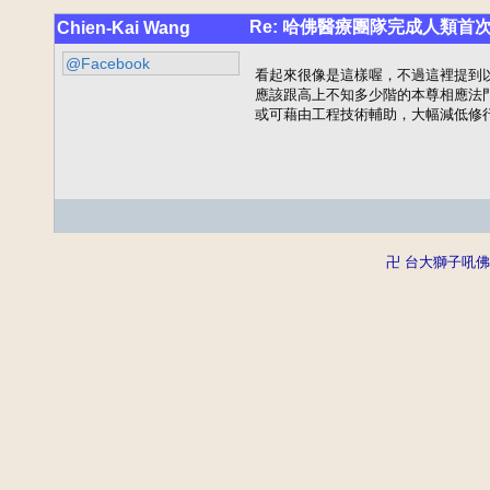
Re: 哈佛醫療團隊完成人類首
Chien-Kai Wang
@Facebook
看起來很像是這樣喔，不過這裡提到
應該跟高上不知多少階的本尊相應法
或可藉由工程技術輔助，大幅減低修
卍 台大獅子吼