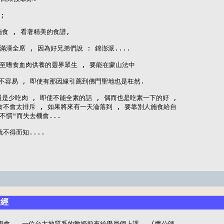


食 , 看著精美的食譜,

滿漢全席 , 因為好兄弟們說 : 錦澎派....

乃至嗜食血肉供養的靈界眾生 , 要能在蒙山法中

真不容易 , 即使有那因緣引薦到佛門聖地也是枉然.

是少吃肉 , 即使不能全素的話 , 偶而也是吃素一下的好 , 

不會太排斥 , 如果將來有一天淪落到 , 要靠別人施食給自

不慣"而失去機會...

不得而知....
食經
會 , 一位台大地質系的教授前來給學員們上課 , (懺公師
