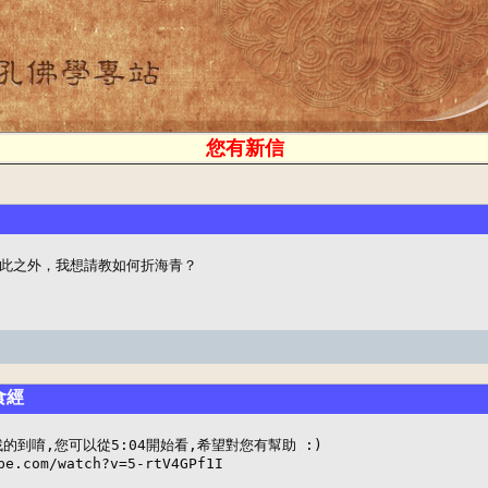
您有新信
此之外，我想請教如何折海青？
食經
找的到唷,您可以從5:04開始看,希望對您有幫助 :) 

be.com/watch?v=5-rtV4GPf1I