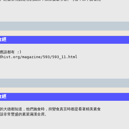
食經
該都有 :) 

dhist.org/magazine/593/593_11.html
食經
的大德都知道，他們施食時，持變食真言時都是看著精美素食

該非常豐盛的素菜滿漢全席。