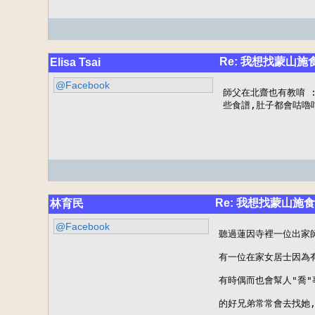
Re: 我想找蒙山施
Elisa Tsai
@Facebook
師父在北齋也有教唷 
些食譜,肚子都會咕嚕咕
Re: 我想找蒙山施
林育民
@Facebook
聽過蓮因寺裡一位出家師
有一位在家女居士因為有
有時偶而也會幫人"喬"
的好兄弟常常會去找她,