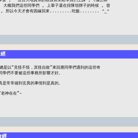
, 大概我們這些同學們 , 上輩子還在排隊領牌子的時候 , 曾

所以今天才會有因緣回來.........吃飯........ ^_^
食經
總是以“見怪不怪，其怪自敗”來回應同學們遇到的這些奇

同學們不要被這些事務所影響才好。

真是常常碰到玄異的事情到是真的。

老神在在”~
食經