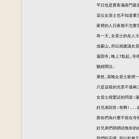
平日也是賓客滿座門庭若
這位女居士也不知道要怎
家裡的人日夜都不怎麼安
有一天,女居士的友人大
放蒙山,所以就建議女居
蓮因寺,晚上7點起,寺
聽經聞法.

果然,當晚女居士家裡一
只是這樣的光景不過兩三
女居士很驚訝的問道:蓮
好兄弟回答:有啊!...
那你們為什麼不留在寺裡
好兄弟們捎捎頭無奈的的
我們吃不慣,所以乾脆又