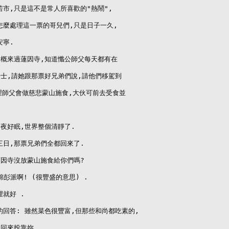
市,只是這不是常人所喜歡的"熱鬧",

麼處理這一票的哥兒們,只是日子一久,

寧.

概來過蓮因寺,知道懺公師父每天都有在

士,請她跟那票好兄弟們說,請他們移駕到

裡師父會做慈悲蒙山施食,大伙可前去受食並

夜好眠,世界整個清靜了.

日,那票兄弟們全都回來了.

因寺沒放蒙山施食給你們嗎?

錦彭派啊! (很豐盛的意思) .

就好 .

回答: 雖然菜色很豐富,但那些和尚都吃素的,

回來投靠妳.
