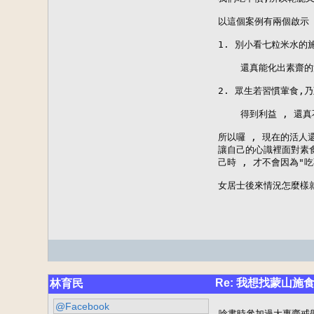
以這個案例有兩個啟示 ;
1. 別小看七粒米水的施
    還真能化出素齋的
2. 眾生若習慣葷食,
    得到利益 , 還
所以囉 , 現在的活人還
讓自己的心識裡面對素食
己時 , 才不會因為"吃
女居士後來情況怎麼樣就
Re: 我想找蒙山施
林育民
@Facebook
唸書時參加過大專齋戒學