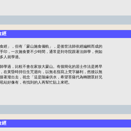
食經
食經」，但有「蒙山施食儀軌」，是後世法師依經編輯而成的

手印，一次施食要不少時間，通常是到寺院跟著法師學，例如

多人就學過。

師學過，比較不會在家放大蒙山。有個簡化的居士作法是將早

，在黃昏時持往生咒迴向，以無名指寫上梵字赫利，然後以無

接著潑出去，祝念「這是隨緣供水，希望菩薩代為轉贈眾好兄

吼站好像有，有找到的人再幫忙貼上來吧。
食經