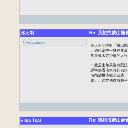
Re: 我想找蒙山施
邱大剛
@Facebook
個人不記得有「蒙山施
。儀軌當中一堆經咒及
常在蓮因寺掛單的人很
一般居士如果沒有跟法
課時供香供水時的供水
名指沾幾滴撒至四週，
弟」。這方法以前獅子
Re: 我想找蒙山施
Elisa Tsai