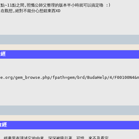
點~11點之間,照懺公師父整理的版本半小時就可以搞定嚕 :) 

是在觀想,絕對不能分心想錯東西XD
食經
e.org/gem_browse.php/fpath=gem/brd/BudaHelp/4/F00100N4&n
食經
。經書里有講述它的由來，深深被吸引著。可惜，來不及看完