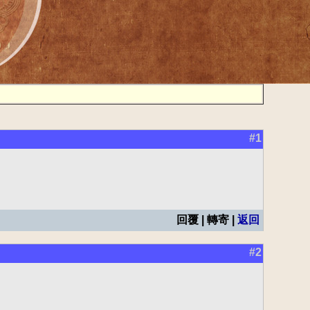
#1
回覆 | 轉寄 |
返回
#2