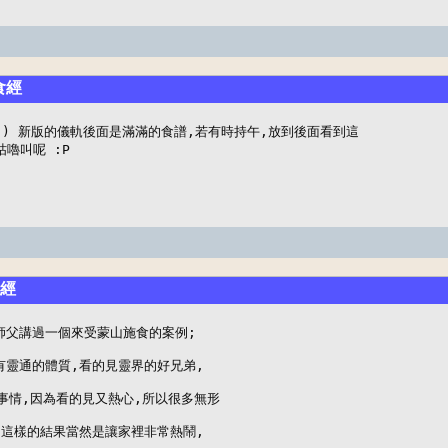
食經
:) 新版的儀軌後面是滿滿的食譜,若有時持午,放到後面看到這

嚕叫呢 :P
食經
父講過一個來受蒙山施食的案例;

靈通的體質,看的見靈界的好兄弟,

事情,因為看的見又熱心,所以很多無形

這樣的結果當然是讓家裡非常熱鬧,
