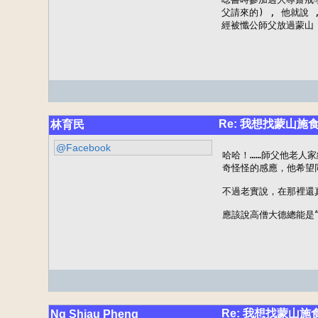
父請來的) , 他就說 
經被懺公師父放過蒙山 , 
Re: 我想找蒙山施
林育民
@Facebook
哈哈！……師父他老人家
奇怪怪的感應，他希望
不過老實說，在那裡還
應該說高僧大德總能是“
Re: 我想找蒙山施
Ng Shiau Pheng