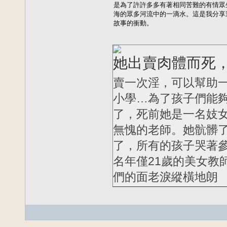
是為了許許多多有著相同苦難的有情眾
海的眾多河流中的一滴水。這是我分享
故事的衝動。
她出賣肉體而死
賣一次淫，可以幫助
小學…為了孩子們能夠
了，死前她是一名妓
無愧的老師。她骯髒了
了，所有的孩子哭著
名年僅21歲的美女教
們的面老淚縱橫地朗