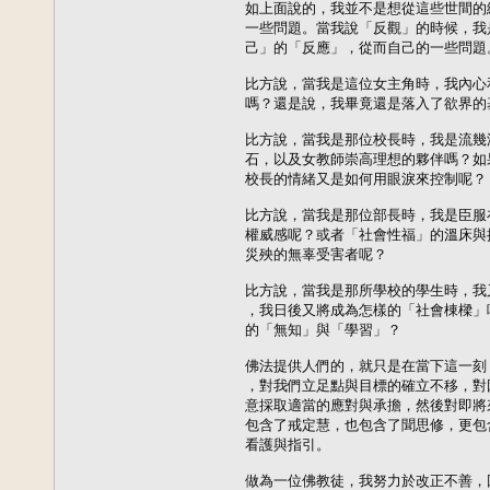
如上面說的，我並不是想從這些世間的
一些問題。當我說「反觀」的時候，我
己」的「反應」，從而自己的一些問題。
比方說，當我是這位女主角時，我內心
嗎？還是說，我畢竟還是落入了欲界的
比方說，當我是那位校長時，我是流幾
石，以及女教師崇高理想的夥伴嗎？如
校長的情緒又是如何用眼淚來控制呢？

比方說，當我是那位部長時，我是臣服
權威感呢？或者「社會性福」的溫床與
災殃的無辜受害者呢？

比方說，當我是那所學校的學生時，我
，我日後又將成為怎樣的「社會棟樑」
的「無知」與「學習」？

佛法提供人們的，就只是在當下這一刻
，對我們立足點與目標的確立不移，對
意採取適當的應對與承擔，然後對即將
包含了戒定慧，也包含了聞思修，更包
看護與指引。

做為一位佛教徒，我努力於改正不善，