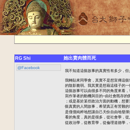
她出賣肉體而死
RG Shi
@Facebook
我不知道這個故事的真實性有多少，但
我轉貼來同學會，其實不是想宣傳這個
的陰影脆弱。我其實是想藉這樣子的一
這個故事可以由很多不同的角度來看，
寫作筆者的動機與目的─由社會既存的
；或是基於某些政治方面的動機，想要
個真實的人間故事，希望真正有苦難的
是僅僅純粹地想讓自己天份自由地發揮舒
看的角度，真的是很多，從社會學，從
從政治學，從教育學，從倫理道德學，‧‧‧