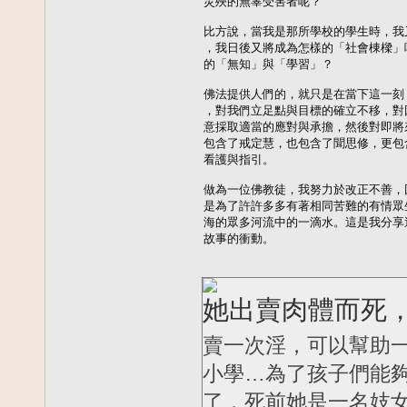
災殃的無辜受害者呢？

比方說，當我是那所學校的學生時，我
，我日後又將成為怎樣的「社會棟樑」
的「無知」與「學習」？

佛法提供人們的，就只是在當下這一刻
，對我們立足點與目標的確立不移，對
意採取適當的應對與承擔，然後對即將
包含了戒定慧，也包含了聞思修，更包
看護與指引。

做為一位佛教徒，我努力於改正不善，
是為了許許多多有著相同苦難的有情眾
海的眾多河流中的一滴水。這是我分享
故事的衝動。
她出賣肉體而死
賣一次淫，可以幫助
小學…為了孩子們能夠
了，死前她是一名妓