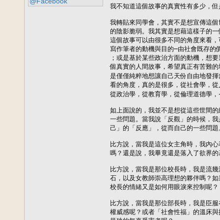
@Facebook
我不知道這個故事的真實性有多少，但
我轉貼來同學會，其實不是想宣傳這個
的陰影脆弱。我其實是想藉這樣子的一
這個故事可以由很多不同的角度來看，
寫作筆者的動機與目的─由社會既存的
；或是基於某些政治方面的動機，想要
個真實的人間故事，希望真正有苦難的
是僅僅純粹地想讓自己天份自由地發揮舒
看的角度，真的是很多，從社會學，從
從政治學，從教育學，從倫理道德學，‧‧‧
如上面說的，我並不是想從這些世間的
一些問題。當我說「反觀」的時候，我
己」的「反應」，從而自己的一些問題。
比方說，當我是這位女主角時，我內心
嗎？還是說，我畢竟還是落入了欲界的
比方說，當我是那位校長時，我是流幾
石，以及女教師崇高理想的夥伴嗎？如
校長的情緒又是如何用眼淚來控制呢？

比方說，當我是那位部長時，我是臣服
權威感呢？或者「社會性福」的溫床與