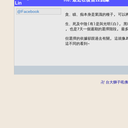
Lin
@Facebook
貪、瞋、痴本身是業識的種子, 可以將
生、死及中陰(有)是與光明(白), 黑
, 也是7天一個週期的選擇階段, 最多
但選擇的依據卻跟過去有關, 這就像為
這不同的看到~
卍 台大獅子吼