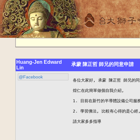
Huang-Jen Edward
承蒙 陳正哲 師兄的同意申請
Lin
@Facebook
各位大家好, 承蒙 陳正哲 師兄的同
煌仁在此簡單做個自我介紹, 

1. 目前在新竹的半導體設備公司服務
2. 學習佛法, 比較有心得的是心經, 
請大家多多指導