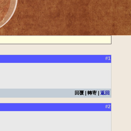
#1
回覆 | 轉寄 |
返回
#2