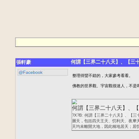
何謂【三界二十八天】、【三十三天】 
張軒豪
@Facebook
整理得蠻不錯的，大家參考看看。

佛教的世界觀、宇宙觀很迷人，不是
何謂【三界二十八天】、【三十三天
?X?B: 何謂【三界二十八天】、【三十
層天，包括四天王天、忉利天、夜摩
天均未離開大地，因此稱地居天；居忉利