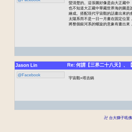
蠻清楚的。這張圖好像是由大正藏中
也不知道大正藏中華藏世界海的圖是
繪成。搭配現代宇宙觀的話畫出來的
太陽系而不是一日一月畫在固定位置
將整個銀河系的螺旋的意象有畫出來
Re: 何謂【三界二十八天】、【三十三
Jason Lin
@Facebook
宇宙觀=塔吉鍋
卍 台大獅子吼