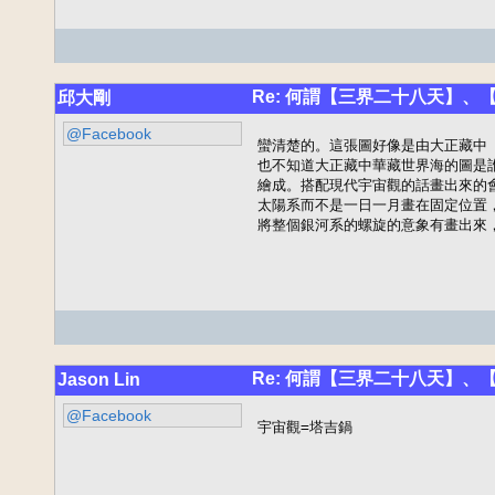
Re: 何謂【三界二十八天】、【三十三
邱大剛
@Facebook
蠻清楚的。這張圖好像是由大正藏中
也不知道大正藏中華藏世界海的圖是
繪成。搭配現代宇宙觀的話畫出來的
太陽系而不是一日一月畫在固定位置
將整個銀河系的螺旋的意象有畫出來
Re: 何謂【三界二十八天】、【三十三
Jason Lin
@Facebook
宇宙觀=塔吉鍋