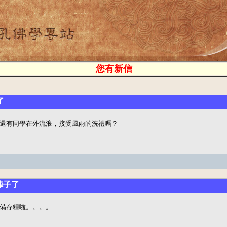
您有新信
了
還有同學在外流浪，接受風雨的洗禮嗎？
陣子了
備存糧啦。。。。