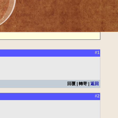
#1
回覆 | 轉寄 |
返回
#2