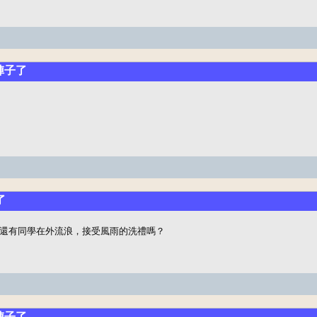
陣子了
了
還有同學在外流浪，接受風雨的洗禮嗎？
陣子了