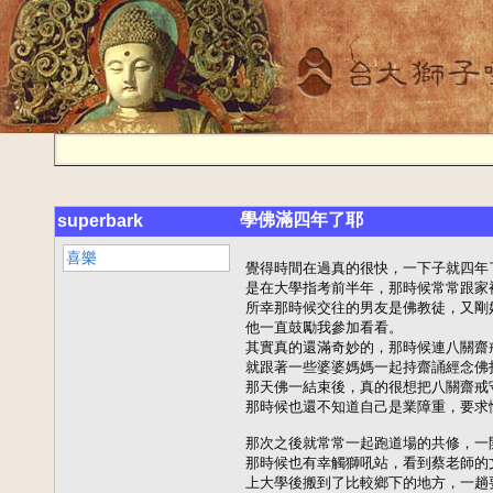
學佛滿四年了耶
superbark
喜樂
覺得時間在過真的很快，一下子就四年
是在大學指考前半年，那時候常常跟家
所幸那時候交往的男友是佛教徒，又剛
他一直鼓勵我參加看看。

其實真的還滿奇妙的，那時候連八關齋
就跟著一些婆婆媽媽一起持齋誦經念佛打
那天佛一結束後，真的很想把八關齋戒
那時候也還不知道自己是業障重，要求懺
那次之後就常常一起跑道場的共修，一
那時候也有幸觸獅吼站，看到蔡老師的
上大學後搬到了比較鄉下的地方，一趟