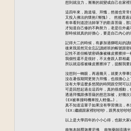
想到就沒力，漸漸的就變成自己在家裡拜
這四年來，跑道場、拜懺，然後也常常
又投入佛法的懷抱(慚愧)， 然後透過
有幸看到道證法師筆下的歡喜菩薩，那
才知道自己修的不夠努力，老是往外處
那時候就真的好擔心，要是自己內心的
記得大二的時候，有參加過獅吼站的讀經
後來我居然完全忘記讀經班的帳號跟密
記性不差但帳號密碼像被橡皮擦擦掉一
我個性還不是很好，不太會跟人群相處
所以就這樣被橡皮擦擦掉了，提醒我要好
沒想到一轉眼，再過幾天，就要大學畢
沒在暑假期間更努力拜懺，也很擔心上了
沒有大學這麼多悠閒的時間跟空間可以拜
可是回想起過去這四年，真的很感動，
透過拜懺跟佛菩薩的慈悲加被，好幾次
(EX被車撞時機車毀人輕傷…)，

真不知道這輩子如果沒有學習佛法，本來
(EX:繼續跟家裡吵吵吵，跟男友吵吵吵
以上是大學四年的小小心得，也願大家在
南無本師釋迦摩尼佛  南無藥師琉璃光