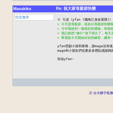
Re: 祝大家母親節快樂
Masakiko
但念無常
> 今天是母親節，祝各位母親節快樂
> 今年我收到一個很好的禮物，有個
> 我已經把"修行"放下很久了，每
> 希望從今天開始好好的練習，總有一
yfan照顧小孩和家務，讓mage沒有後
mage和小朋友們也要多多體貼感謝媽媽
加油yfan~
卍 台大獅子吼