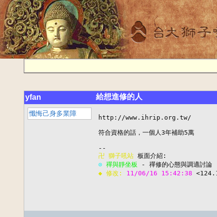
給想進修的人
yfan
懺悔己身多業障
http://www.ihrip.org.tw/

符合資格的話，一個人3年補助5萬

卍 
獅子吼站
⊙ 
禪與靜坐板
◆ 修改: 
11/06/16 15:42:38 
<124.