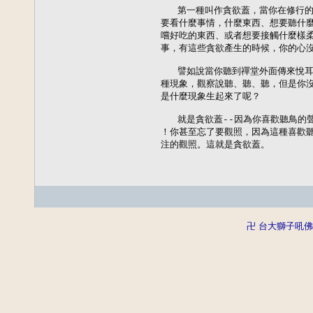
   第一種叫作貪欲蓋，當你在修行
要看什麼事情，什麼東西、想要聽什麼
嚐好吃的東西、或者想要接觸什麼樣柔
事，有這些貪欲產生的時候，你的心沒
   譬如說當你聽到禪堂外面傳來悅
種現象，觀察說聽、聽、聽，但是你沒
是什麼現象生起來了呢？

   就是貪欲蓋--因為你喜歡聽鳥的
！你甚至忘了要觀照，因為這種喜歡聽
注的觀照。這就是貪欲蓋。
卍 台大獅子吼