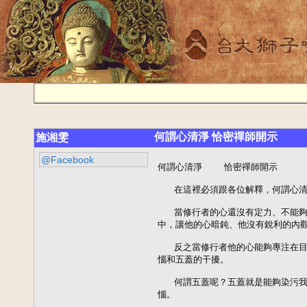
何謂心清淨 恰密禪師開示
施湘雯
@Facebook
何謂心清淨    恰密禪師開示

   在這裡必須跟各位解釋，何謂心清
   當修行者的心還沒有定力、不能
中，讓他的心暗鈍、他沒有銳利的內觀
   反之當修行者他的心能夠專注在
惱和五蓋的干擾。

   何謂五蓋呢？五蓋就是能夠染污
惱。
