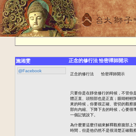
正念的修行法 恰密禪師開示
施湘雯
@Facebook
正念的修行法   恰密禪師開示 

只要你是在靜坐修行的時候，不管你是
體正直、頭頸部也是正直；眼睛輕輕閉
來的時候，你要很正確、密切的觀察腹
部向內縮、下降下去的時候，心要很準
一個記號說下。

為什麼要這麼仔細來解釋觀察腹部上下
時間，但是他仍然不是很清楚正確觀察