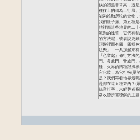
候的體溫非常高，這是
種往上的稱為上行風。
能夠推動所吃的食物，
我們肚子痛。第五種是
體裡面這些地界的二十
流動的性質，它們有黏
的方法呢，或者說更難
頭髮裡面有四十四種色
法聚』，一共加起來有四十
『色業處』修行方法的
門、鼻處門、舌處門、
種，火界的四種跟風界
它化妝，為它打扮(眾
是？我們再看地界最明
是都在這五種東西？(
錄音打字，未經尊者審
常收聽所需瞭解的主題。 