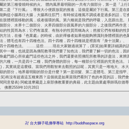
屬於第三種發燒時候的火。 體內風界最明顯的一共有六個部分，第一是『上行
第二是『下行風』，導致大小便跟放屁的推進，這個是屬於下行風。第三是在
能夠從小腸再往大腸，大腸再往肛門；有時候這種風不調或者是過多的話，它
在肢體裡面移動的風，或者循環的風。第六種就是我們的呼吸，入息跟出息。 
個部分、水界十二個部分、火界四個部分跟風界的六個部分，之後我們再作意
結的性質而為水；它們有溫度、有熱冷的性質而稱為火；然後它們有移動的性質
的方法，在修『色業處』的時候，由於禪修者如果他能夠辨識到身體裡面的色
法，體毛也有四十四種色法。四十四種，四十四種就是裡面有『身十法聚』、
四種色法。 ........這些........現在大家聽過就算了，(眾笑)如果
其中一種，也就是因為佛陀教導我們要了知色法，我們要了解一切的色法，因
身處門跟心所依處門這些色法之外，我們還要依照佛陀所教導的詳盡法，來辨
的六種，一共是四十二種，我們身體的部分，每一種部分它裡面的究竟色法。 
笑)，其實就是這麼樣。當我們用觀智來去觀照的話呢，其實只是一堆地大、水
顯的部分，地界最明顯的部分是什麼？第一是頭髮、第二是體毛、第三是指甲
眾笑)有沒有超過這五種東西？這個就是如果當我們看到了色的本質的話，我們會
閱同意發表) 阿毗達摩藏是上座部佛教重要的典籍，此主題由業處導師瑪欣德
佛曆2559年10月28日
卍 台大獅子吼佛學專站
http://buddhaspace.org