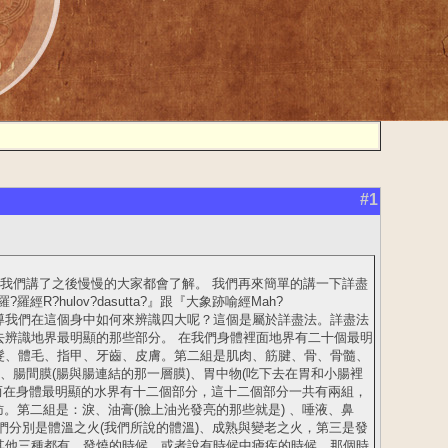
#1
隨著我們講了之後慢慢的大家都會了解。 我們再來簡單的講一下詳盡
經R?hulov?dasutta?』跟『大象跡喻經Mah?
有教導。佛陀教導我們在這個身中如何來辨識四大呢？這個是屬於詳盡法。詳盡法
辨識地界最明顯的那些部分。 在我們身體裡面地界有二十個最明
髮、體毛、指甲、牙齒、皮膚。第二組是肌肉、筋腱、骨、骨髓、
、腸間膜(腸與腸連結的那一層膜)、胃中物(吃下去在胃和小腸裡
 而在身體最明顯的水界有十二個部分，這十二個部分一共有兩組，
。第二組是：淚、油膏(臉上油光發亮的那些就是) 、唾液、鼻
們分別是體溫之火(我們所說的體溫)、成熟與變老之火，第三是發
其他三種都有。發燒的時候，或者說有時候中瘧疾的時候，那個時