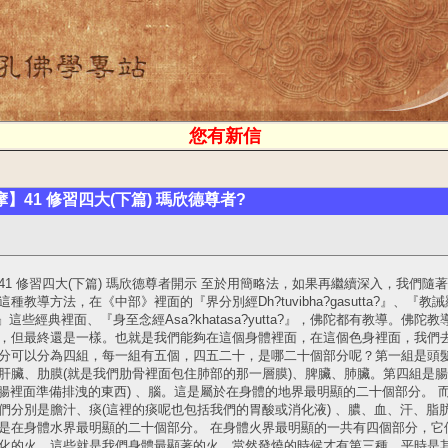
您有新信
】41 修習四大(下篇) 瑪欣德尊者?
41 修習四大(下篇) 瑪欣德尊者開示 至於用簡略法，如果再繼續深入，我們
導方法，在《中部》裡面的『界分別經Dh?tuvibha?gasutta?』、『教誡羅?羅
masutta?』這些經典裡面、『身至念經Asa?khatasa?yutta?』，佛陀都
，但最終還是一樣。也就是我們能夠在這個身體裡面，在這個色身裡面，我們去
分可以分為四組，每一組有五個，四五二十，是哪二十個部分呢？第一組是頭
肝臟、肋膜(就是我們肋骨裡面包住肺部的那一層膜)、脾臟、肺臟。第四組是腸
在大腸裡面準備排洩的東西) 、腦。這是屬於在身體的地界最明顯的二十個部分。
們分別是膽汁、痰(這裡的痰呢也包括我們的胃酸或消化液) 、膿、血、汗、脂肪
是在身體水界最明顯的二十個部分。 在身體火界最明顯的一共有四個部分，它
化的火。這些就是我們身體最顯著的火，當然發燒的時候才有第三種，平時是