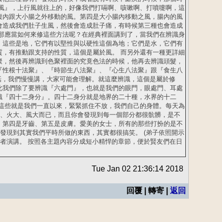
風』，上行風就往上的，好像我們打嗝啊、咳嗽啊、打噴嚏啊，這
腹內跟大小腸之外移動的風。第四是大小腸內移動之風，腸內的風
會造成我們肚子生風，然後會造成肚子痛，有時候第三種也會造成
那應當如何來修這些方法呢？在經典裡面講到了，當我們在辨識身
：這些是地，它們有以堅性與以硬性這個為地；它們是水，它們有
，有推動跟支持的性質，這個是屬於風。 而另外還有一種更詳細
聚，然後再辨識到色聚裡面的究竟色法的時候，他再去辨識頭髮，
『性根十法聚』、『時節生八法聚』、『心生八法聚』跟『食生八
要詳細講的話，我們慢慢講，大家可能會理解。就這麼辨識，這個是屬於修
此我們除了要辨識『六處門』，也就是我們的眼門，眼處門、耳處
識『四十二身分』。四十二身分就是地界的二十種，水界的十二
這些就是我們一直以來，緊緊抓住不放，我們自己的身體。每天為
大、火大、風大而已，而且你會發現到每一個部分都很骯髒，是不
、第四是牙齒、第五是皮膚。愛美的女士，所有的那些打扮的是不
發現到其實我們平時所做的東西，其實都很搞笑。 (弟子依照開示
尊者演講。 按照各主題內容分成短小精悍的章節，便於賢友們在日
Tue Jan 02 21:36:14 2018
回覆 | 轉寄 |
返回