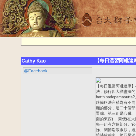
【每日溫習阿毗達摩
Cathy Kao
@Facebook
【每日溫習阿毗達摩】
法，修行四大詳盡法的這種教
hatthipadopa
跟簡略法它稍為有不同
顯的部分，這二十個部
腎臟。第三組是心臟、
面的東西) 、糞便(
每一組有六個部分。它
涕、關節滑液跟尿，這
燒時候的火，第四是消